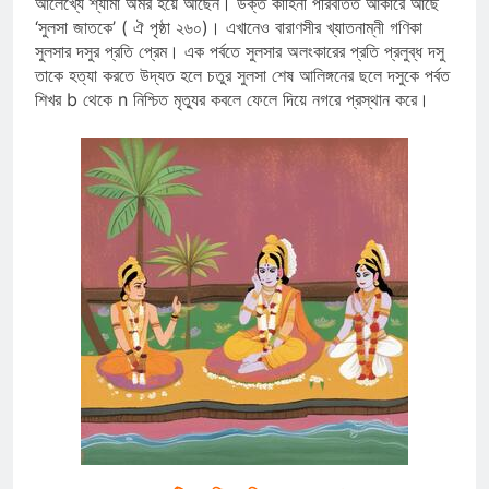
আলেখ্যে শ্যামা অমর হয়ে আছেন। উক্ত কাহিনী পরিবর্তিত আকারে আছে
‘সুলসা জাতকে’ ( ঐ পৃষ্ঠা ২৬০)। এখানেও বারাণসীর খ্যাতনাম্নী গণিকা
সুলসার দসুর প্রতি প্রেম। এক পর্বতে সুলসার অলংকারের প্রতি প্রলুব্ধ দসু
তাকে হত্যা করতে উদ্যত হলে চতুর সুলসা শেষ আলিঙ্গনের ছলে দসুকে পর্বত
শিখর b থেকে n নিশ্চিত মৃত্যুর কবলে ফেলে দিয়ে নগরে প্রস্থান করে।