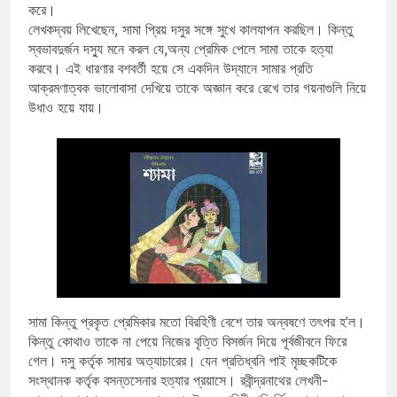
করে।
লেখকদ্বয় লিখেছেন, সামা প্রিয় দসুর সঙ্গে সুখে কালযাপন করছিল। কিন্তু
স্বভাবদুর্জন দস্যু মনে করল যে,অন্য প্রেমিক পেলে সামা তাকে হত্যা
করবে। এই ধারণার বশবর্তী হয়ে সে একদিন উদ্যানে সামার প্রতি
আক্রমণাত্বক ভালোবাসা দেখিয়ে তাকে অজ্ঞান করে রেখে তার গয়নাগুলি নিয়ে
উধাও হয়ে যায়।
সামা কিন্তু প্রকৃত প্রেমিকার মতো বিরহিণী বেশে তার অন্বষণে তৎপর হ’ল।
কিন্তু কোথাও তাকে না পেয়ে নিজের বৃত্তি বিসর্জন দিয়ে পূর্বজীবনে ফিরে
গেল। দসু কর্তৃক সামার অত্যাচারের। যেন প্রতিধ্বনি পাই মৃচ্ছকটিকে
সংস্থানক কর্তৃক বসন্তসেনার হত্যার প্রয়াসে। রবীন্দ্রনাথের লেখনী-