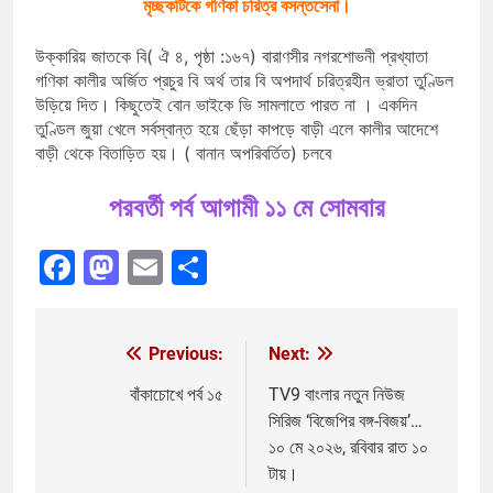
মৃচ্ছকটিকে গণিকা চরিত্র বসন্তসেনা।
উক্কারিয় জাতকে বি( ঐ ৪, পৃষ্ঠা :১৬৭) বারাণসীর নগরশোভনী প্রখ্যাতা
গণিকা কালীর অর্জিত প্রচুর বি অর্থ তার বি অপদার্থ চরিত্রহীন ভ্রাতা তুণ্ডিল
উড়িয়ে দিত। কিছুতেই বোন ভাইকে ভি সামলাতে পারত না । একদিন
তুণ্ডিল জুয়া খেলে সর্বস্বান্ত হয়ে ছেঁড়া কাপড়ে বাড়ী এলে কালীর আদেশে
বাড়ী থেকে বিতাড়িত হয়। ( বানান অপরিবর্তিত) চলবে
পরবর্তী পর্ব আগামী ১১ মে সোমবার
Facebook
Mastodon
Email
Share
Previous:
Next:
Post
navigation
বাঁকাচোখে পর্ব ১৫
TV9 বাংলার নতুন নিউজ
সিরিজ ‘বিজেপির বঙ্গ-বিজয়’…
১০ মে ২০২৬, রবিবার রাত ১০
টায়।