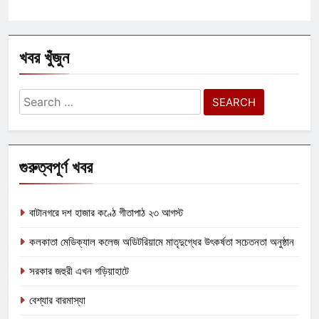
খবর খুঁজুন
Search
for:
গুরুত্বপূর্ণ খবর
বাটানগরে দশ হাজার কণ্ঠে গীতাপাঠ ২৩ আগস্ট
কলকাতা মেডিক্যাল কলেজ অডিটরিয়ামে মাতৃদুগ্ধের উৎকর্ষতা সচেতনতা অনুষ্ঠান
সরকার জহুরী এখন গড়িয়াহাটে
বেশ্যার বারমাস্যা