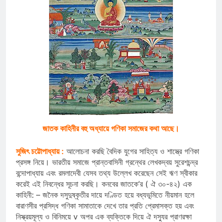
জাতক কাহিনীর বহু অধ্যায়ে গণিকা সমাজের কথা আছে।
সুজিৎ চট্টোপাধ্যায় :
আলোচনা করছি বৈদিক যুগের সাহিত্য ও শাস্ত্রে গণিকা
প্রসঙ্গ নিয়ে। ভারতীয় সমাজে প্রান্তবাসিনী গ্রন্থের লেখকদ্বয় সুরেশচন্দ্র
বন্দোপাধ্যায় এবং রমলাদেবী যেসব তথ্য উল্লেখ করেছেন সেই ঋণ স্বীকার
করেই এই নিবন্ধের সূচনা করছি। কনবের জাতকে’র ( ঐ ৩০-৪২) এক
কাহিনী: – জনৈক দসুদুষ্কৃতীর দায়ে দণ্ডিত হয়ে বধ্যভূমিতে নীয়মান হলে
বারাণসীর প্রসিদ্ধ গণিকা সামাতাকে দেখে তার প্রতি প্রেমাসক্ত হয় এবং
নিস্ক্রয়মূল্য ও বিনিময়ে v অপর এক ব্যক্তিকে দিয়ে ঐ দস্যুর প্রাণরক্ষা