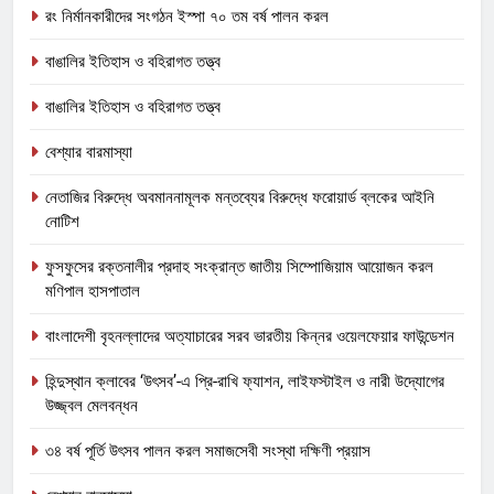
রং নির্মানকারীদের সংগঠন ইস্পা ৭০ তম বর্ষ পালন করল
বাঙালির ইতিহাস ও বহিরাগত তত্ত্ব
বাঙালির ইতিহাস ও বহিরাগত তত্ত্ব
বেশ্যার বারমাস্যা
নেতাজির বিরুদ্ধে অবমাননামূলক মন্তব্যের বিরুদ্ধে ফরোয়ার্ড ব্লকের আইনি
নোটিশ
ফুসফুসের রক্তনালীর প্রদাহ সংক্রান্ত জাতীয় সিম্পোজিয়াম আয়োজন করল
মণিপাল হাসপাতাল
বাংলাদেশী বৃহনল্লাদের অত্যাচারের সরব ভারতীয় কিন্নর ওয়েলফেয়ার ফাউন্ডেশন
হিন্দুস্থান ক্লাবের ‘উৎসব’-এ প্রি-রাখি ফ্যাশন, লাইফস্টাইল ও নারী উদ্যোগের
উজ্জ্বল মেলবন্ধন
৩৪ বর্ষ পূর্তি উৎসব পালন করল সমাজসেবী সংস্থা দক্ষিণী প্রয়াস