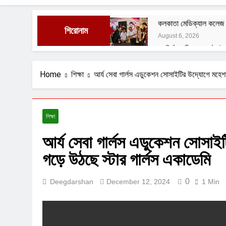
কলকাতা মেডিক্যাল কলেজ অড
শিরোনাম
August 6, 2026
রং নির্মানকারীদের সংগঠন ই
August 1, 2026
বেশ্যার বারমাস্যা
Home
শিক্ষা
আর্য সেবা গার্লস এডুকেশন সোসাইটির উদ্যোগে মহেশত
August 1, 2026
ফুসফুসের রক্তনালীর প্রদা
July 29, 2026
শিক্ষা
বাংলাদেশী বৃহনল্লাদের অত্
আর্য সেবা গার্লস এডুকেশন সোসাই
July 29, 2026
গড়ে উঠছে স্টার গার্লস একাডেমি
0
Deegdarshan
December 12, 2024
1 Min