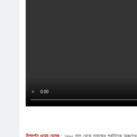
দিগদর্শন ওয়েব ডেস্ক
: ১৯৯২ সাল থেকে সমাজের প্রান্তিক অঞ্চলের পিছ