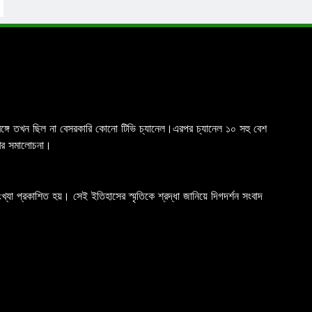
চিমবঙ্গে তখন ছিল না বেসরকারি কোনো টিভি চ্যানেল।এরপর চ্যানেল ১০ সহু বেশ
রখর সমালোচনা।
যা প্রকাশিত হয়। সেই ইতিহাসের স্মৃতিকে শ্রদ্ধা জানিয়ে দিগদর্শন সংবাদ