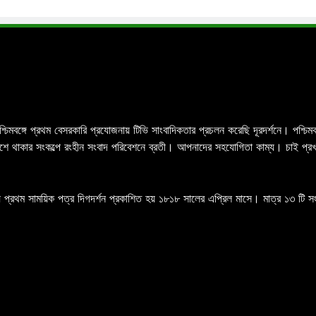
পশ্চিমবঙ্গে প্রথম বেসরকারি প্রযোজনায় টিভি সাংবাদিকতার প্রচলন করেছি দূরদর্শনে। পশ্
র পাশে থাকার সংকল্পে রংহীন সংবাদ পরিবেশনে ব্রতী। আপনাদের সহযোগিতা কাম্য। চাই প্
 প্রথম সাময়িক পত্র দিগদর্শন প্রকাশিত হয় ১৮১৮ সালের এপ্রিল মাসে। মাত্র ১৩ টি সংখ্