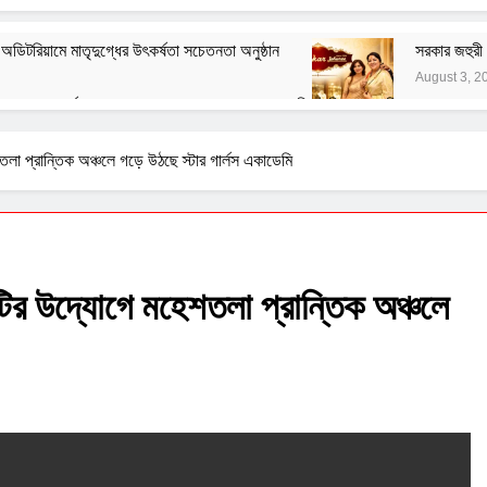
িটরিয়ামে মাতৃদুগ্ধের উৎকর্ষতা সচেতনতা অনুষ্ঠান
সরকার জহুরী 
August 3, 2
স্পা ৭০ তম বর্ষ পালন করল
বাঙালির ইতিহাস ও বহিরাগত তত্ত্ব
August 1, 2026
নেতাজির বিরুদ্ধে অবমাননামূলক মন্তব্যের বিরুদ্ধে ফরোয়ার্ড ব্লকের আইনি
লা প্রান্তিক অঞ্চলে গড়ে উঠছে স্টার গার্লস একাডেমি
July 29, 2026
হ সংক্রান্ত জাতীয় সিম্পোজিয়াম আয়োজন করল মণিপাল হাসপাতাল
যাচারের সরব ভারতীয় কিন্নর ওয়েলফেয়ার ফাউন্ডেশন
টির উদ্যোগে মহেশতলা প্রান্তিক অঞ্চলে