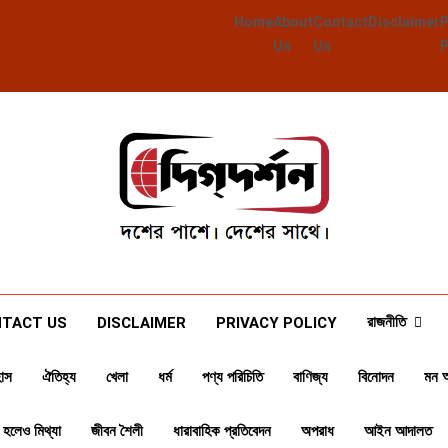
Home
About
Contact
Disclaimer
Us
Us
Deegdarshan
দশের পাশে দেশের পাশে
রাজনীতি
TACT US
DISCLAIMER
PRIVACY POLICY
াস
ঐতিহ্য
খেলা
ধর্ম
পণ্য পরিচিতি
বাণিজ্য
বিনোদন
মন 
 হলেও মিথ্যা
জীবন শৈলী
ধারাবাহিক প্রতিবেদন
অপরাধ
আইন আদালত