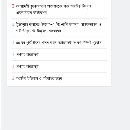
বাংলাদেশী বৃহনল্লাদের অত্যাচারের সরব ভারতীয় কিন্নর
ওয়েলফেয়ার ফাউন্ডেশন
হিন্দুস্থান ক্লাবের ‘উৎসব’-এ প্রি-রাখি ফ্যাশন, লাইফস্টাইল ও
নারী উদ্যোগের উজ্জ্বল মেলবন্ধন
৩৪ বর্ষ পূর্তি উৎসব পালন করল সমাজসেবী সংস্থা দক্ষিণী প্রয়াস
বেশ্যার বারমাস্যা
বেশ্যার বারমাস্যা
বাঙালির ইতিহাস ও বহিরাগত তত্ত্ব