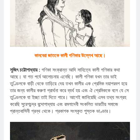
কানবেরা জাতকে কালী গণিকার উল্লেখ আছে।
সুজিৎ চট্টোপাধ্যায় :
গণিকা সংক্রান্ত আদি সাহিত্যে কালী গণিকার কথা
আছে। যা গত পর্বে আলোচনায় এনেছি। কালী গণিকা যখন তার ভাই
তুণ্ডিলকে বাড়ী থেকে তাড়িয়ে দেয় তখন কালীর এক প্রেমিক দয়াপরবশ হয়ে
তার জন্য কালীর করুণা প্রার্থনা করে ব্যর্থ হয় এবং ঐ প্রেমিককে বলে যে সে
তুণ্ডিলকে যা ইচ্ছা তাই দিতে পারে। আগেই জানিয়েছি এসব তথ্য সংগ্রহ
করেছি সুরেশচন্দ্র বন্দোপাধ্যায় এবং রমলাদেবী সংকলিত ভারতীয় সমাজে
প্রান্তবাসিনী গ্রন্থ থেকে। প্রকাশক সংস্কৃত পুস্তক ভাণ্ডার।