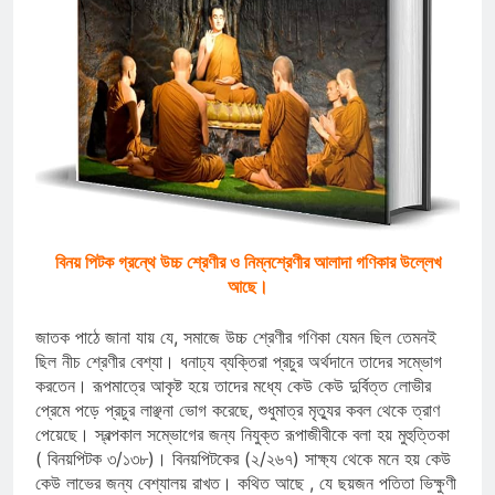
বিনয় পিটক গ্রন্থে উচ্চ শ্রেণীর ও নিম্নশ্রেণীর আলাদা গণিকার উল্লেখ
আছে।
জাতক পাঠে জানা যায় যে, সমাজে উচ্চ শ্রেণীর গণিকা যেমন ছিল তেমনই
ছিল নীচ শ্রেণীর বেশ্যা। ধনাঢ্য ব্যক্তিরা প্রচুর অর্থদানে তাদের সম্ভোগ
করতেন। রূপমাত্রে আকৃষ্ট হয়ে তাদের মধ্যে কেউ কেউ দুর্বিত্ত লোভীর
প্রেমে পড়ে প্রচুর লাঞ্ছনা ভোগ করেছে, শুধুমাত্র মৃত্যুর কবল থেকে ত্রাণ
পেয়েছে। স্বল্পকাল সম্ভোগের জন্য নিযুক্ত রূপাজীবীকে বলা হয় মুহুত্তিকা
( বিনয়পিটক ৩/১৩৮)। বিনয়পিটকের (২/২৬৭) সাক্ষ্য থেকে মনে হয় কেউ
কেউ লাভের জন্য বেশ্যালয় রাখত। কথিত আছে , যে ছয়জন পতিতা ভিক্ষুণী