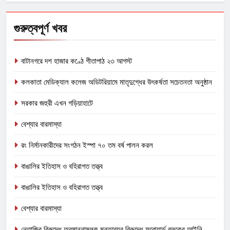
গুরুত্বপূর্ণ খবর
বাটানগরে দশ হাজার কণ্ঠে গীতাপাঠ ২৩ আগস্ট
কলকাতা মেডিক্যাল কলেজ অডিটরিয়ামে মাতৃদুগ্ধের উৎকর্ষতা সচেতনতা অনুষ্ঠান
সরকার জহুরী এখন গড়িয়াহাটে
বেশ্যার বারমাস্যা
রং নির্মানকারীদের সংগঠন ইস্পা ৭০ তম বর্ষ পালন করল
বাঙালির ইতিহাস ও বহিরাগত তত্ত্ব
বাঙালির ইতিহাস ও বহিরাগত তত্ত্ব
বেশ্যার বারমাস্যা
নেতাজির বিরুদ্ধে অবমাননামূলক মন্তব্যের বিরুদ্ধে ফরোয়ার্ড ব্লকের আইনি