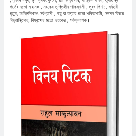
, নৃশংস দস্যু, মৃগ শৃঙ্গবৎ কুটিল, দুষ্ট জিহ্ব সর্প, দাম্ভিক বণিক, তৃণচ্ছন্ন
গর্তের মতো মারাত্মক , নরকের তৃপ্তিহীন পাকস্থলী , লুব্ধ পিশাচ, সর্বহারী
মৃত্যু, অগ্নিশিখাবৎ সর্বগ্রাসী , বায়ু বা বন্যার মতো শক্তিশালী, সদসদ বিষয়ে
বিভ্রান্তিকর, বিষবৃক্ষের মতো ভয়ংকর , সর্বশ্বনাশক।