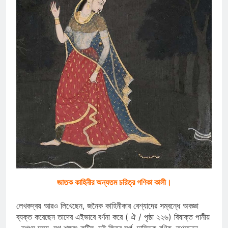
জাতক কাহিনীর অন্যতম চরিত্র গণিকা কালী।
লেখকদ্বয় আরও লিখেছেন, জনৈক কাহিনীকার বেশ্যাদের সম্বন্ধে অবজ্ঞা
ব্যক্ত করেছেন তাদের এইভাবে বর্ণনা করে ( ঐ / পৃষ্ঠা ২২৬) বিষাক্ত পানীয়