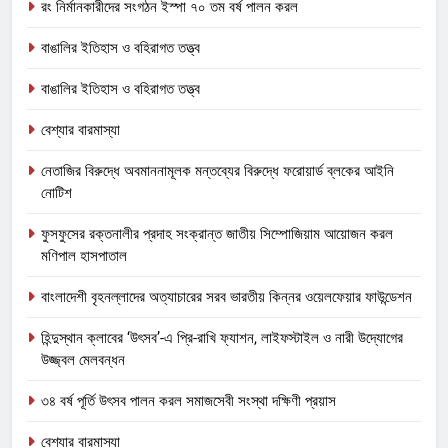
রং নির্মানকারীদের সংগঠন ইস্পা ৭০ তম বর্ষ পালন করল
বাঙালির ইতিহাস ও বহিরাগত তত্ত্ব
বাঙালির ইতিহাস ও বহিরাগত তত্ত্ব
বেশ্যার বারমাস্যা
নেতাজির বিরুদ্ধে অবমাননামূলক মন্তব্যের বিরুদ্ধে ফরোয়ার্ড ব্লকের আইনি
নোটিশ
ফুসফুসের রক্তনালীর প্রদাহ সংক্রান্ত জাতীয় সিম্পোজিয়াম আয়োজন করল
মণিপাল হাসপাতাল
বাংলাদেশী বৃহনল্লাদের অত্যাচারের সরব ভারতীয় কিন্নর ওয়েলফেয়ার ফাউন্ডেশন
হিন্দুস্থান ক্লাবের ‘উৎসব’-এ প্রি-রাখি ফ্যাশন, লাইফস্টাইল ও নারী উদ্যোগের
উজ্জ্বল মেলবন্ধন
৩৪ বর্ষ পূর্তি উৎসব পালন করল সমাজসেবী সংস্থা দক্ষিণী প্রয়াস
বেশ্যার বারমাস্যা