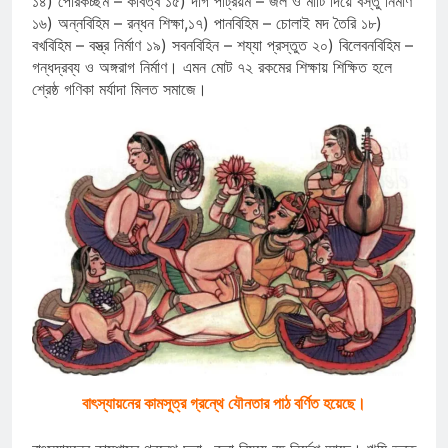
১৪) পোরকচ্ছম – কবিত্ব ১৫) দাগ পট্রিয়ম – জল ও মাটি দিয়ে বস্তু নির্মাণ
১৬) অন্নবিহিম – রন্ধন শিক্ষা,১৭) পানবিহিম – চোলাই মদ তৈরি ১৮)
বখবিহিম – বস্ত্র নির্মাণ ১৯) সবনবিহিন – শয্যা প্রস্তুত ২০) বিলেবনবিহিম –
গন্ধদ্রব্য ও অঙ্গরাগ নির্মাণ। এমন মোট ৭২ রকমের শিক্ষায় শিক্ষিত হলে
শ্রেষ্ঠ গণিকা মর্যাদা মিলত সমাজে।
বাৎস্যায়নের কামসূত্র গ্রন্থে যৌনতার পাঠ বর্ণিত হয়েছে।