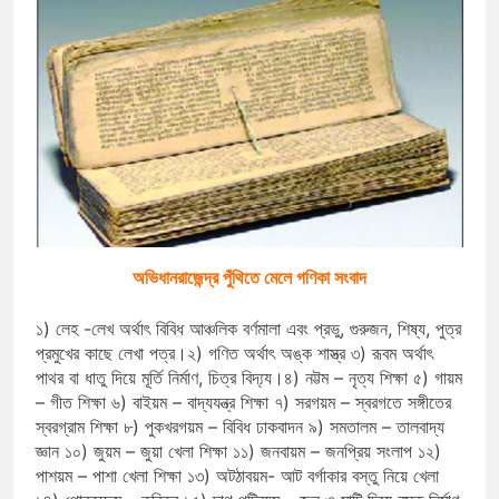
অভিধানরাজেন্দ্র পুঁথিতে মেলে গণিকা সংবাদ
১) লেহ -লেখ অর্থাৎ বিবিধ আঞ্চলিক বর্ণমালা এবং প্রভু, গুরুজন, শিষ্য, পুত্র
প্রমুখের কাছে লেখা পত্র।২) গণিত অর্থাৎ অঙ্ক শাস্ত্র ৩) রূবম অর্থাৎ
পাথর বা ধাতু দিয়ে মূর্তি নির্মাণ, চিত্র বিদ্য্য।৪) নট্টম – নৃত্য শিক্ষা ৫) গায়ম
– গীত শিক্ষা ৬) বাইয়ম – বাদ্যযন্ত্র শিক্ষা ৭) সরগয়ম – স্বরগতে সঙ্গীতের
স্বরগ্রাম শিক্ষা ৮) পুকখরগয়ম – বিবিধ ঢাকবাদন ৯) সমতালম – তালবাদ্য
জ্ঞান ১০) জুয়ম – জুয়া খেলা শিক্ষা ১১) জনবায়ম – জনপ্রিয় সংলাপ ১২)
পাশয়ম – পাশা খেলা শিক্ষা ১৩) অটঠাবয়ম- আট বর্গাকার বস্তু নিয়ে খেলা