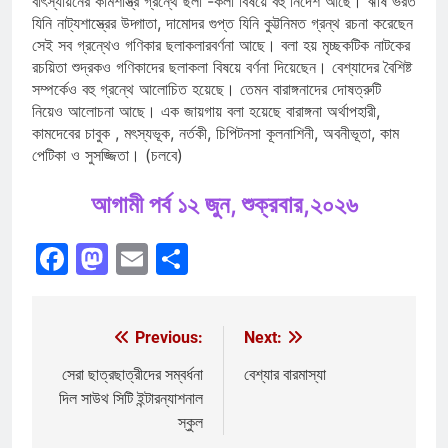
বাৎস্যায়নের কামশাস্ত্র গ্রন্থে ছলা -কলা বিষয়ে বহু নির্দেশ আছে। ঋষি ভরত
যিনি নাট্যশাস্ত্রের উদ্গাতা, দামোদর গুপ্ত যিনি কুট্টনিমত গ্রন্থ রচনা করেছেন
সেই সব গ্রন্থেও গণিকার ছলাকলারবর্ণনা আছে। বলা হয় মৃচ্ছকটিক নাটকের
রচয়িতা শুদ্রকও গণিকাদের ছলাকলা বিষয়ে বর্ণনা দিয়েছেন। বেশ্যাদের বৈশিষ্ট
সম্পর্কেও বহু গ্রন্থে আলোচিত হয়েছে। তেমন বারাঙ্গনাদের দোষত্রুটি
নিয়েও আলোচনা আছে। এক জায়গায় বলা হয়েছে বারাঙ্গনা অর্থাপহারী,
কামদেবের চাবুক , মৎস্যভূক, নর্তকী, চিপিটনসা কূলনাশিনী, অবনীভূতা, কাম
পেটিকা ও সুসজ্জিতা। (চলবে)
আগামী পর্ব ১২ জুন, শুক্রবার,২০২৬
Facebook
Mastodon
Email
Share
Previous:
Next:
Post
navigation
সেরা ছাত্রছাত্রীদের সম্বর্ধনা
বেশ্যার বারমাস্যা
দিল সাউথ সিটি ইন্টারন্যাশনাল
স্কুল