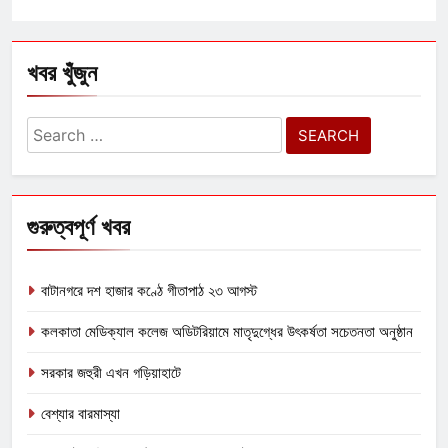
খবর খুঁজুন
Search
for:
গুরুত্বপূর্ণ খবর
বাটানগরে দশ হাজার কণ্ঠে গীতাপাঠ ২৩ আগস্ট
কলকাতা মেডিক্যাল কলেজ অডিটরিয়ামে মাতৃদুগ্ধের উৎকর্ষতা সচেতনতা অনুষ্ঠান
সরকার জহুরী এখন গড়িয়াহাটে
বেশ্যার বারমাস্যা