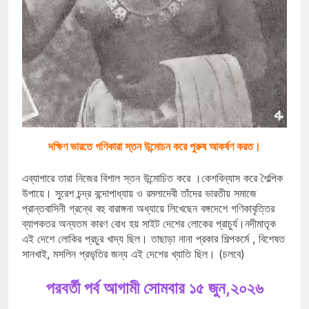
দক্ষিণ ভারতে গণিকারা স্তন উন্মোচন করে পুরুষ আকর্ষণ করত।
এব্যাপারে তারা নিজের বিশাল স্তন উন্মোচিত করে ।কেশবিন্যাস করে শৈল্পিক
উপায়ে। সুরেশ চন্দ্র বন্দোপাধ্যায় ও রমলাদেবী তাঁদের ভারতীয় সমাজে
প্রান্তবাসিনী গ্রন্থে বহু বারাঙ্গনা অধ্যায়ে লিখেছেন বঙ্গদেশে গণিকাবৃত্তির
ব্যাপকতর অন্যতম কারণ বোধ হয় সাইট দেশের লোকের প্রাচুর্য।নদীমাতৃক
এই দেশে লোকির প্রচুর খাদ্য ছিল। তাছাড়া নানা প্রকার শিল্পকর্মে , বিশেষত
সানখাই, মসলিন প্রভৃতির জন্য এই দেশের খ্যাতি ছিল। (চলবে)
পরবর্তী পর্ব আগামী সোমবার ১৫ জুন,২০২৬