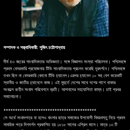
সম্পাদক ও সত্ত্বাধিকারী: সুজিৎ চট্টোপাধ্যায়
দীর্ঘ ৪৩ বছরের সাংবাদিকতার অভিজ্ঞতা। সঙ্গে বিজ্ঞাপন সংস্থা পরিচালনা। পশ্চিমবঙ্গে
প্রথম বেসরকারি প্রযোজনায় টিভি সাংবাদিকতার প্রচলন করেছি দূরদর্শনে। পশ্চিমবঙ্গে
তখন ছিল না বেসরকারি কোনো টিভি চ্যানেল।এরপর চ্যানেল ১০ সহু বেশ কয়েকটি
স্থানীয় ও জাতীয় চ্যানেলে কাজ। এই মুহুর্তে দেশের সাথে দশের পাশে থাকার
সংকল্পে রংহীন সংবাদ পরিবেশনে ব্রতী। আপনাদের সহযোগিতা কাম্য। চাই প্রখর
সমালোচনা।
****************************************
সে অর্থে সংবাদপত্র না হলেও বাংলার ছাত্র সমাজের উপযোগী বিষয়বস্তু নিয়ে প্রথম
সাময়িক পত্র দিগদর্শন প্রকাশিত হয় ১৮১৮ সালের এপ্রিল মাসে। মাত্র ১৩ টি