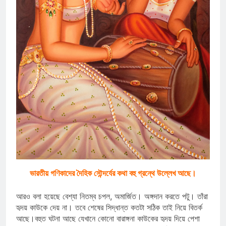
ভারতীয় গণিকাদের দৈহিক সৌন্দর্যের কথা বহু গ্রন্থে উল্লেখ আছে।
আরও বলা হয়েছে বেশ্যা নিতম্ব চপল, অমার্জিত। অঙ্গদান করতে পটু। তাঁরা
হৃদয় কাউকে দেয় না। তবে শেষের সিদ্ধান্ত কতটা সঠিক তাই নিয়ে বিতর্ক
আছে।বহুত ঘটনা আছে যেখানে কোনো বারাঙ্গনা কাউকের হৃদয় দিয়ে পেশা