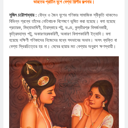
ভারতের প্রাচীন যুগে বেশ্যা শিল্পীর কল্পনায়।
সুজিৎ চট্টোপাধ্যায় :
বৌদ্ধ ও জৈন যুগের গণিকার সামাজিক স্বীকৃতি থাকলেও
বিভিন্ন গ্রন্থে তাঁদের নেতিবাচক বিশেষণে ভূষিত করা হয়েছে। বলা হয়েছে
প্রতারক, মিথ্যাভাষিণী, তিরস্কারে পটু, ভণ্ড, কুম্ভীরশ্রু বিসর্জনকারী,
কৃত্রিমহাস্য পটু, অকারণহরষকরিণী, অকারণ বিলাপকারিণী ইত্যাদি। বলা
হয়েছে দক্ষিণী গণিকাদের নিজেদের মধ্যে সদভাবের অভাব। অসৎ ব্যক্তি বা
বেশ্যা স্থিরচিত্তের হয় না। মেঘের ছায়ার মত বেশ্যার অনুরাগ ক্ষণস্থায়ী।