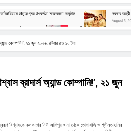
িটরিয়ামে মাতৃদুগ্ধের উৎকর্ষতা সচেতনতা অনুষ্ঠান
সরকার জহুরী 
August 3, 2
স্পা ৭০ তম বর্ষ পালন করল
বাঙালির ইতিহাস ও বহিরাগত তত্ত্ব
August 1, 2026
নেতাজির বিরুদ্ধে অবমাননামূলক মন্তব্যের বিরুদ্ধে ফরোয়ার্ড ব্লকের আইনি
অ্যান্ড কোম্পানি!’, ২১ জুন ২০২৬, রবিবার রাত ১০ টায়
July 29, 2026
হ সংক্রান্ত জাতীয় সিম্পোজিয়াম আয়োজন করল মণিপাল হাসপাতাল
যাচারের সরব ভারতীয় কিন্নর ওয়েলফেয়ার ফাউন্ডেশন
াস ব্রাদার্স অ্যান্ড কোম্পানি!’, ২১ জুন
াই স্বরূপ বিশ্বাসকে কলকাতার নিউ আলিপুর থানা থেকে তোলাবাজি ও শ্লীলতাহানির