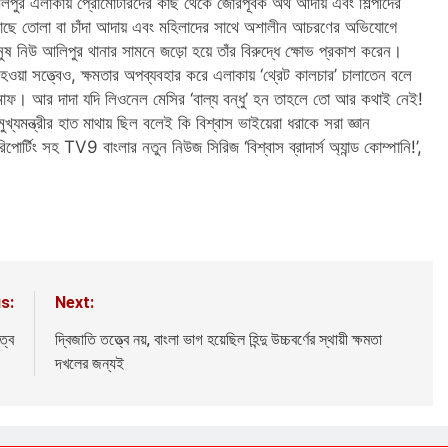
ুর এলাকায় প্রোমোটারদের কাছ থেকে জোরপূর্বক অর্থ আদায় এবং শিল্পীদের
ের কাছে তোলা বা চাঁদা আদায় এবং মহিলাদের সাথে অশালীন আচরণের অভিযোগে
নুষ নিউ আলিপুর থানার সামনে জড়ো হয়ে তাঁর বিরুদ্ধে ক্ষোভ প্রকাশ করেন।
া হওয়া সত্ত্বেও, ক্ষমতার অপব্যবহার করে এলাকায় ‘থ্রেট কালচার’ চালাতেন বলে
 মাফ। আর দাদা যদি লিওনেল মেসির ‘বাল্য বন্ধু’ হন তাহলে তো আর কথাই নেই!
খ্যমন্ত্রীর হাত মাথায় ছিল বলেই কি বিশ্বাস ভাইয়েরা ধরাকে সরা জ্ঞান
োর্টিং সহ TV9 বাংলার নতুন নিউজ সিরিজ ‘বিশ্বাস ব্রাদার্স অ্যান্ড কোম্পানি!’,
s:
Next:
ত্ব
দ্বিজাতি তত্ত্বে নয়, বাংলা ভাগ হয়েছিল হিন্দু উচ্চবর্ণের স্থায়ী ক্ষমতা
দখলের জন্যই