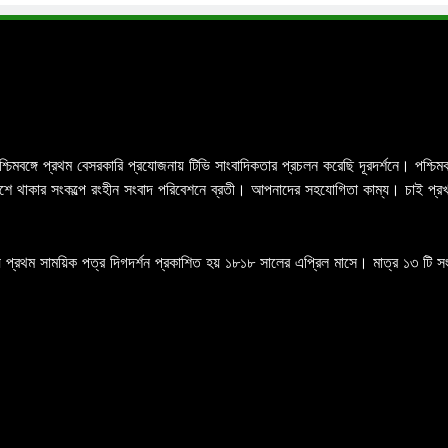
পশ্চিমবঙ্গে প্রথম বেসরকারি প্রযোজনায় টিভি সাংবাদিকতার প্রচলন করেছি দূরদর্শনে। পশ্
র পাশে থাকার সংকল্পে রংহীন সংবাদ পরিবেশনে ব্রতী। আপনাদের সহযোগিতা কাম্য। চাই প্
 প্রথম সাময়িক পত্র দিগদর্শন প্রকাশিত হয় ১৮১৮ সালের এপ্রিল মাসে। মাত্র ১৩ টি সংখ্