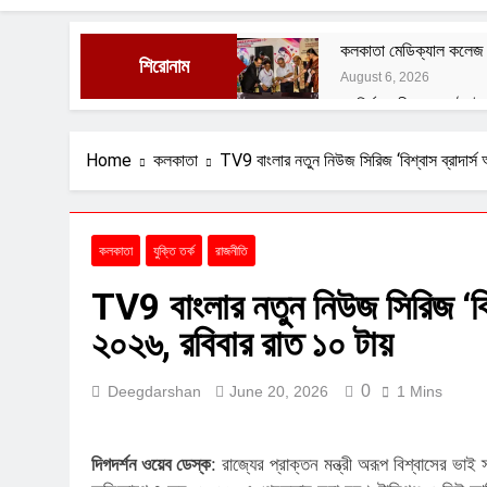
কলকাতা মেডিক্যাল কলেজ অড
শিরোনাম
August 6, 2026
রং নির্মানকারীদের সংগঠন ই
August 1, 2026
বেশ্যার বারমাস্যা
Home
কলকাতা
TV9 বাংলার নতুন নিউজ সিরিজ ‘বিশ্বাস ব্রাদার্স 
August 1, 2026
ফুসফুসের রক্তনালীর প্রদা
July 29, 2026
কলকাতা
যুক্তি তর্ক
রাজনীতি
বাংলাদেশী বৃহনল্লাদের অত্
TV9 বাংলার নতুন নিউজ সিরিজ ‘বিশ্ব
July 29, 2026
২০২৬, রবিবার রাত ১০ টায়
0
Deegdarshan
June 20, 2026
1 Mins
দিগদর্শন ওয়েব ডেস্ক
: রাজ্যের প্রাক্তন মন্ত্রী অরূপ বিশ্বাসের ভ