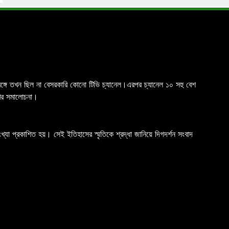
চিমবঙ্গে তখন ছিল না বেসরকারি কোনো টিভি চ্যানেল।এরপর চ্যানেল ১০ সহু বেশ
রখর সমালোচনা।
যা প্রকাশিত হয়। সেই ইতিহাসের স্মৃতিকে শ্রদ্ধা জানিয়ে দিগদর্শন সংবাদ