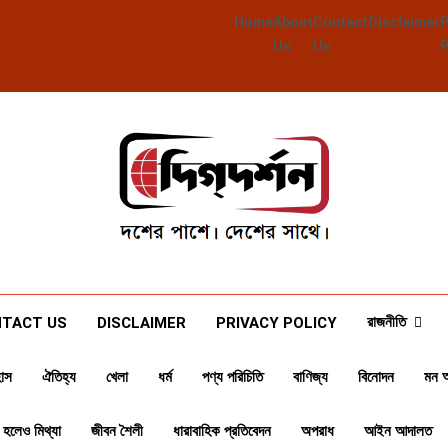
Home
About
Contact
Disclaimer
Us
Us
Deegdarshan
দশের পাশে দেশের পাশে
রাজনীতি
TACT US
DISCLAIMER
PRIVACY POLICY
াস
ঐতিহ্য
খেলা
ধর্ম
পণ্য পরিচিতি
বাণিজ্য
বিনোদন
মন 
 হলেও মিথ্যা
জীবন শৈলী
ধারাবাহিক প্রতিবেদন
অপরাধ
আইন আদালত