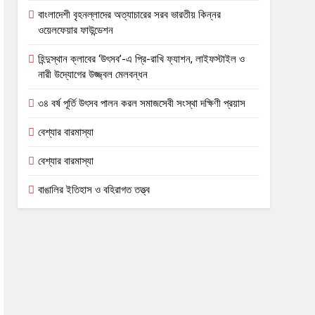
বাংলাদেশী বৃহনল্লাদের অত্যাচারের সরব ভারতীয় কিন্নর
ওয়েলফেয়ার ফাউন্ডেশন
হিন্দুস্থান ক্লাবের ‘উৎসব’-এ প্রি-রাখি ফ্যাশন, লাইফস্টাইল ও
নারী উদ্যোগের উজ্জ্বল মেলবন্ধন
৩৪ বর্ষ পূর্তি উৎসব পালন করল সমাজসেবী সংস্থা দক্ষিণী প্রয়াস
বেশ্যার বারমাস্যা
বেশ্যার বারমাস্যা
বাঙালির ইতিহাস ও বহিরাগত তত্ত্ব