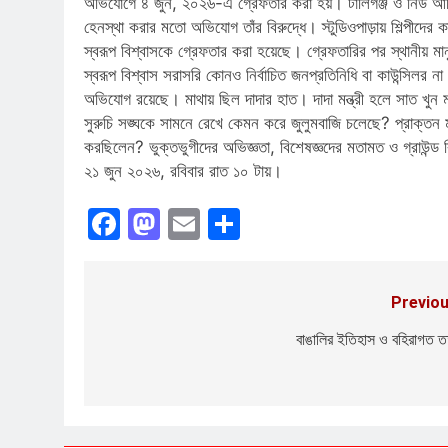
অভিযোগে ৪ জুন, ২০২৬-এ গ্রেফতার করা হয়। টালিগঞ্জ ও নিউ আলিপ
হেনস্থা করার মতো অভিযোগ তাঁর বিরুদ্ধে। স্টুডিওপাড়ায় শিল্পীদ
স্বরূপ বিশ্বাসকে গ্রেফতার করা হয়েছে। গ্রেফতারির পর স্থানীয় মা
স্বরূপ বিশ্বাস সরাসরি কোনও নির্বাচিত জনপ্রতিনিধি বা কাউন্সিলর ন
অভিযোগ রয়েছে। মাথায় ছিল দাদার হাত। দাদা মন্ত্রী হলে সাত খুন
সুরুচি সঙ্ঘকে সামনে রেখে কেমন করে জুলুমবাজি চলেছে? প্রাক্তন মু
করছিলেন? ভুক্তভুগীদের অভিজ্ঞতা, বিশেষজ্ঞদের মতামত ও গ্রাউন্ড রিপ
২১ জুন ২০২৬, রবিবার রাত ১০ টায়।
Facebook
Mastodon
Email
Share
Previou
Post
navigation
বাঙালির ইতিহাস ও বহিরাগত ত