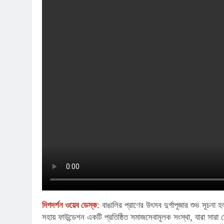
দিগদর্শন ওয়েব ডেস্ক
: বাঙালির প্রাণের উৎসব দুর্গাপূজার শুভ সূচন
সহায় ফাউন্ডেশন একটি প্রতিষ্ঠিত সমাজসেবামূলক সংস্থা, যারা সারা