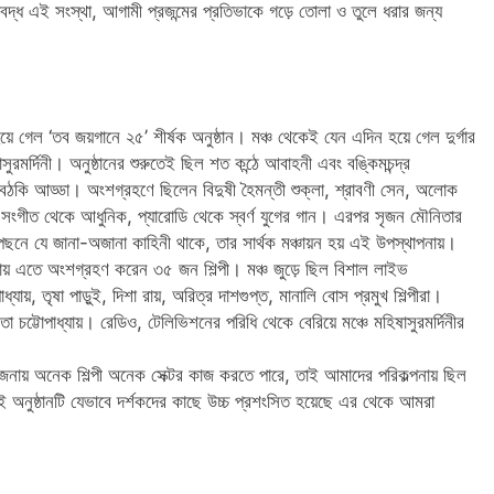
়বদ্ধ এই সংস্থা, আগামী প্রজন্মের প্রতিভাকে গড়ে তোলা ও তুলে ধরার জন্য
য়ে গেল ‘তব জয়গানে ২৫’ শীর্ষক অনুষ্ঠান। মঞ্চ থেকেই যেন এদিন হয়ে গেল দুর্গার
রমর্দিনী। অনুষ্ঠানের শুরুতেই ছিল শত কন্ঠে আবাহনী এবং বঙ্কিমচন্দ্র
 বৈঠকি আড্ডা। অংশগ্রহণে ছিলেন বিদুষী হৈমন্তী শুক্লা, শ্রাবণী সেন, অলোক
্র সংগীত থেকে আধুনিক, প্যারোডি থেকে স্বর্ণ যুগের গান। এরপর সৃজন মৌনিতার
পেছনে যে জানা-অজানা কাহিনী থাকে, তার সার্থক মঞ্চায়ন হয় এই উপস্থাপনায়।
ালনায় এতে অংশগ্রহণ করেন ৩৫ জন শিল্পী। মঞ্চ জুড়ে ছিল বিশাল লাইভ
যায়, তৃষা পাড়ুই, দিশা রায়, অরিত্র দাশগুপ্ত, মানালি বোস প্রমুখ শিল্পীরা।
তা চট্টোপাধ্যায়। রেডিও, টেলিভিশনের পরিধি থেকে বেরিয়ে মঞ্চে মহিষাসুরমর্দিনীর
রযোজনায় অনেক শিল্পী অনেক সেক্টর কাজ করতে পারে, তাই আমাদের পরিকল্পনায় ছিল
অনুষ্ঠানটি যেভাবে দর্শকদের কাছে উচ্চ প্রশংসিত হয়েছে এর থেকে আমরা