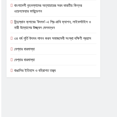
বাংলাদেশী বৃহনল্লাদের অত্যাচারের সরব ভারতীয় কিন্নর
ওয়েলফেয়ার ফাউন্ডেশন
হিন্দুস্থান ক্লাবের ‘উৎসব’-এ প্রি-রাখি ফ্যাশন, লাইফস্টাইল ও
নারী উদ্যোগের উজ্জ্বল মেলবন্ধন
৩৪ বর্ষ পূর্তি উৎসব পালন করল সমাজসেবী সংস্থা দক্ষিণী প্রয়াস
বেশ্যার বারমাস্যা
বেশ্যার বারমাস্যা
বাঙালির ইতিহাস ও বহিরাগত তত্ত্ব