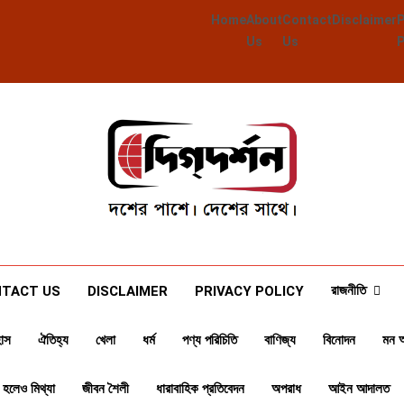
Home
About
Contact
Disclaimer
Us
Us
Deegdarshan
দশের পাশে দেশের পাশে
রাজনীতি
TACT US
DISCLAIMER
PRIVACY POLICY
াস
ঐতিহ্য
খেলা
ধর্ম
পণ্য পরিচিতি
বাণিজ্য
বিনোদন
মন 
 হলেও মিথ্যা
জীবন শৈলী
ধারাবাহিক প্রতিবেদন
অপরাধ
আইন আদালত