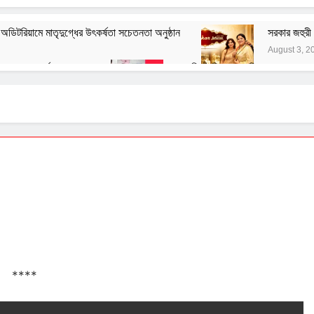
িটরিয়ামে মাতৃদুগ্ধের উৎকর্ষতা সচেতনতা অনুষ্ঠান
সরকার জহুরী 
August 3, 2
স্পা ৭০ তম বর্ষ পালন করল
বাঙালির ইতিহাস ও বহিরাগত তত্ত্ব
August 1, 2026
নেতাজির বিরুদ্ধে অবমাননামূলক মন্তব্যের বিরুদ্ধে ফরোয়ার্ড ব্লকের আইনি
July 29, 2026
হ সংক্রান্ত জাতীয় সিম্পোজিয়াম আয়োজন করল মণিপাল হাসপাতাল
যাচারের সরব ভারতীয় কিন্নর ওয়েলফেয়ার ফাউন্ডেশন
****