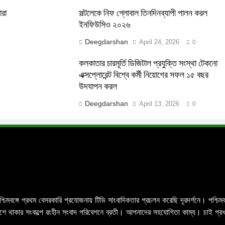
ারা
সল্টলেকে নিফ গ্লোবাল তিনদিনব্যাপী পালন করল
ইনফিউসিও ২০২৬
Deegdarshan
April 24, 2026
0
কলকাতার চারমূর্তি ডিজিটাল প্রযুক্তি সংস্থা টেকনো
এক্সপ্লোরেন্ট বিশ্বে কর্মী নিয়োগের সফল ১৫ বছর
উদযাপন করল
Deegdarshan
April 13, 2026
0
পশ্চিমবঙ্গে প্রথম বেসরকারি প্রযোজনায় টিভি সাংবাদিকতার প্রচলন করেছি দূরদর্শনে। পশ্
র পাশে থাকার সংকল্পে রংহীন সংবাদ পরিবেশনে ব্রতী। আপনাদের সহযোগিতা কাম্য। চাই প্