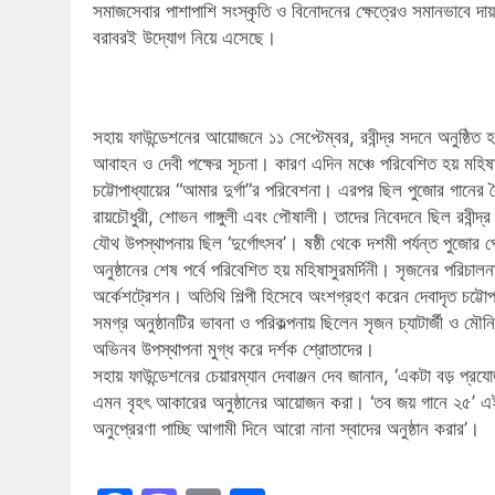
সমাজসেবার পাশাপাশি সংস্কৃতি ও বিনোদনের ক্ষেত্রেও সমানভাবে দায
বরাবরই উদ্যোগ নিয়ে এসেছে।
সহায় ফাউন্ডেশনের আয়োজনে ১১ সেপ্টেম্বর, রবীন্দ্র সদনে অনুষ্ঠিত হ
আবাহন ও দেবী পক্ষের সূচনা। কারণ এদিন মঞ্চে পরিবেশিত হয় মহিষাসু
চট্টোপাধ্যায়ের “আমার দুর্গা”র পরিবেশনা। এরপর ছিল পুজোর গানের
রায়চৌধুরী, শোভন গাঙ্গুলী এবং পৌষালী। তাদের নিবেদনে ছিল রবীন্দ
যৌথ উপস্থাপনায় ছিল ‘দুর্গোৎসব’। ষষ্ঠী থেকে দশমী পর্যন্ত পুজোর 
অনুষ্ঠানের শেষ পর্বে পরিবেশিত হয় মহিষাসুরমর্দিনী। সৃজনের পরিচ
অর্কেশট্রেশন। অতিথি শিল্পী হিসেবে অংশগ্রহণ করেন দেবাদৃত চট্টোপাধ্
সমগ্র অনুষ্ঠানটির ভাবনা ও পরিকল্পনায় ছিলেন সৃজন চ্যাটার্জী ও মৌনি
অভিনব উপস্থাপনা মুগ্ধ করে দর্শক শ্রোতাদের।
সহায় ফাউন্ডেশনের চেয়ারম্যান দেবাঞ্জন দেব জানান, ‘একটা বড় প্
এমন বৃহৎ আকারের অনুষ্ঠানের আয়োজন করা। ‘তব জয় গানে ২৫’ এই 
অনুপ্রেরণা পাচ্ছি আগামী দিনে আরো নানা স্বাদের অনুষ্ঠান করার’।