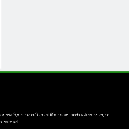
চিমবঙ্গে তখন ছিল না বেসরকারি কোনো টিভি চ্যানেল।এরপর চ্যানেল ১০ সহু বেশ
রখর সমালোচনা।