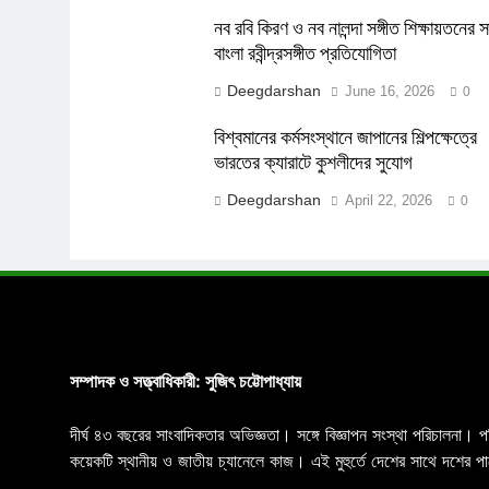
নব রবি কিরণ ও নব নালন্দা সঙ্গীত শিক্ষায়তনের স
বাংলা রবীন্দ্রসঙ্গীত প্রতিযোগিতা
Deegdarshan
June 16, 2026
0
বিশ্বমানের কর্মসংস্থানে জাপানের শিল্পক্ষেত্রে
ভারতের ক্যারাটে কুশলীদের সুযোগ
Deegdarshan
April 22, 2026
0
সম্পাদক ও সত্ত্বাধিকারী: সুজিৎ চট্টোপাধ্যায়
দীর্ঘ ৪৩ বছরের সাংবাদিকতার অভিজ্ঞতা। সঙ্গে বিজ্ঞাপন সংস্থা পরিচালনা। 
কয়েকটি স্থানীয় ও জাতীয় চ্যানেলে কাজ। এই মুহুর্তে দেশের সাথে দশে