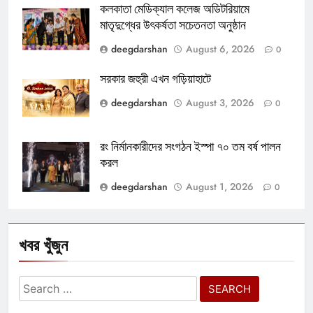
কলকাতা মেডিক্যাল কলেজ অডিটরিয়ামে
মাতৃদুগ্ধের উৎকর্ষতা সচেতনতা অনুষ্ঠান
deegdarshan
August 6, 2026
0
সরকার জহুরী এখন গড়িয়াহাটে
deegdarshan
August 3, 2026
0
রং নির্মানকারীদের সংগঠন ইস্পা ৭০ তম বর্ষ পালন
করল
deegdarshan
August 1, 2026
0
খবর খুঁজুন
Search
for: