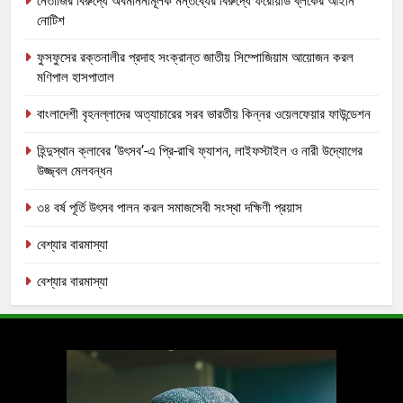
নেতাজির বিরুদ্ধে অবমাননামূলক মন্তব্যের বিরুদ্ধে ফরোয়ার্ড ব্লকের আইনি
নোটিশ
ফুসফুসের রক্তনালীর প্রদাহ সংক্রান্ত জাতীয় সিম্পোজিয়াম আয়োজন করল
মণিপাল হাসপাতাল
বাংলাদেশী বৃহনল্লাদের অত্যাচারের সরব ভারতীয় কিন্নর ওয়েলফেয়ার ফাউন্ডেশন
হিন্দুস্থান ক্লাবের ‘উৎসব’-এ প্রি-রাখি ফ্যাশন, লাইফস্টাইল ও নারী উদ্যোগের
উজ্জ্বল মেলবন্ধন
৩৪ বর্ষ পূর্তি উৎসব পালন করল সমাজসেবী সংস্থা দক্ষিণী প্রয়াস
বেশ্যার বারমাস্যা
বেশ্যার বারমাস্যা