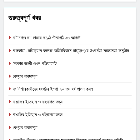
গুরুত্বপূর্ণ খবর
বাটানগরে দশ হাজার কণ্ঠে গীতাপাঠ ২৩ আগস্ট
কলকাতা মেডিক্যাল কলেজ অডিটরিয়ামে মাতৃদুগ্ধের উৎকর্ষতা সচেতনতা অনুষ্ঠান
সরকার জহুরী এখন গড়িয়াহাটে
বেশ্যার বারমাস্যা
রং নির্মানকারীদের সংগঠন ইস্পা ৭০ তম বর্ষ পালন করল
বাঙালির ইতিহাস ও বহিরাগত তত্ত্ব
বাঙালির ইতিহাস ও বহিরাগত তত্ত্ব
বেশ্যার বারমাস্যা