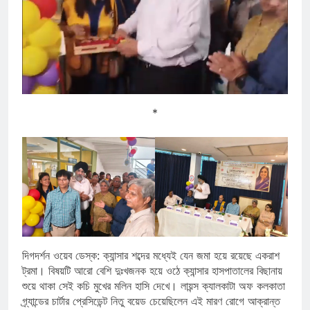
*
দিগদর্শন ওয়েব ডেস্ক: ক্যান্সার শব্দের মধ্যেই যেন জমা হয়ে রয়েছে একরাশ
ট্রমা। বিষয়টি আরো বেশি দুঃখজনক হয়ে ওঠে ক্যান্সার হাসপাতালের বিছানায়
শুয়ে থাকা সেই কচি মুখের মলিন হাসি দেখে। লায়ন্স ক্যালকাটা অফ কলকাতা
গ্র্যান্ডের চার্টার প্রেসিডেন্ট নিতু বয়েড চেয়েছিলেন এই মারণ রোগে আক্রান্ত