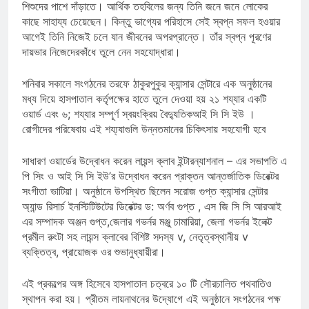
শিশুদের পাশে দাঁড়াতে। আর্থিক তহবিলের জন্য তিনি জনে জনে লোকের
কাছে সাহায্য চেয়েছেন। কিন্তু ভাগ্যের পরিহাসে সেই স্বপ্ন সফল হওয়ার
আগেই তিনি নিজেই চলে যান জীবনের অপরপ্রান্তে। তাঁর স্বপ্ন পূরণের
দায়ভার নিজেদেরকাঁধে তুলে নেন সহযোদ্ধারা।
শনিবার সকালে সংগঠনের তরফে ঠাকুরপুকুর ক্যান্সার সেন্টারে এক অনুষ্ঠানের
মধ্য দিয়ে হাসপাতাল কর্তৃপক্ষের হাতে তুলে দেওয়া হয় ২১ শয্যার একটি
ওয়ার্ড এবং ৬; শয্যার সম্পূর্ণ স্বয়ংক্রিয় বৈদ্যুতিকআই সি সি ইউ ।
রোগীদের পরিষেবায় এই শয্য্যাগুলি উন্নতমানের চিকিৎসায় সহযোগী হবে
সাধারণ ওয়ার্ডের উদ্বোধন করেন লায়ন্স ক্লাব ইন্টারন্যাশনাল – এর সভাপতি এ
পি সিং ও আই সি সি ইউ’র উদ্বোধন করেন প্রাক্তন আন্তর্জাতিক ডিরেক্টর
সংগীতা ভাটিয়া। অনুষ্ঠানে উপস্থিত ছিলেন সরোজ গুপ্ত ক্যান্সার সেন্টার
অ্যান্ড রিসার্চ ইনস্টিটিউটের ডিরেক্টর ড: অর্ণব গুপ্ত , এস জি সি সি আরআই
এর সম্পাদক অঞ্জন গুপ্ত,জেলার গভর্নর মঞ্জু চামারিয়া, জেলা গভর্নর ইলেক্ট
প্রমীল রুংটা সহ লায়ন্স ক্লাবের বিশিষ্ট সদস্য v, নেতৃত্বস্থানীয় v
ব্যক্তিত্ব, প্রায়োজক ওর শুভানুধ্যায়ীরা।
এই প্রকল্পের অঙ্গ হিসেবে হাসপাতাল চত্বরে ১০ টি সৌরচালিত পথবাতিও
স্থাপন করা হয়। প্রীতম লায়নাথনের উদ্যোগে এই অনুষ্ঠানে সংগঠনের পক্ষ