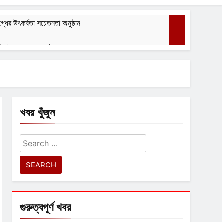
্ধের উৎকর্ষতা সচেতনতা অনুষ্ঠান
গঠন ইস্পা ৭০ তম বর্ষ পালন করল
বেশ্যার বারমাস্যা
August 1, 2026
খবর খুঁজুন
Search
for:
গুরুত্বপূর্ণ খবর