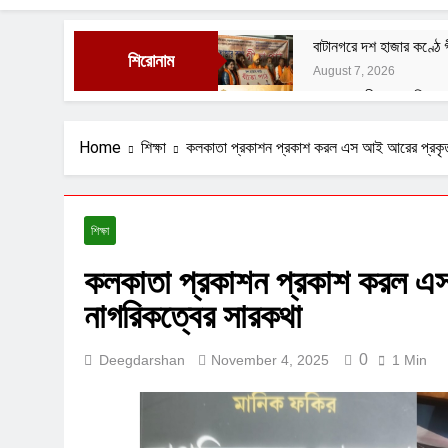
বাটানগরে দশ হাজার কণ্ঠে
শিরোনাম
August 7, 2026
সরকার জহুরী এখন গড়িয়াহা
August 3, 2026
বাঙালির ইতিহাস ও বহিরাগত 
Home
শিক্ষা
কলকাতা প্রকাশন প্রকাশ করল এস আই আরের প্রকৃত
August 1, 2026
নেতাজির বিরুদ্ধে অবমাননাম
July 29, 2026
শিক্ষা
ফুসফুসের রক্তনালীর প্রদা
কলকাতা প্রকাশন প্রকাশ করল এস
July 29, 2026
নাগরিকত্বের সারকথা
0
Deegdarshan
November 4, 2025
1 Min