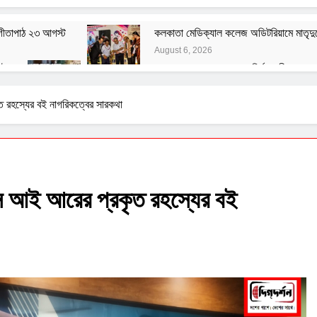
 গীতাপাঠ ২৩ আগস্ট
কলকাতা মেডিক্যাল কলেজ অডিটরিয়ামে মাতৃদুগ
August 6, 2026
টে
বেশ্যার বারমাস্যা
রং নির্মানকারীদের সং
August 3, 2026
August 1, 2026
তত্ত্ব
বাঙালির ইতিহাস ও বহিরাগত তত্ত্ব
 রহস্যের বই নাগরিকত্বের সারকথা
August 1, 2026
ূলক মন্তব্যের বিরুদ্ধে ফরোয়ার্ড ব্লকের আইনি নোটিশ
হ সংক্রান্ত জাতীয় সিম্পোজিয়াম আয়োজন করল মণিপাল হাসপাতাল
 আই আরের প্রকৃত রহস্যের বই