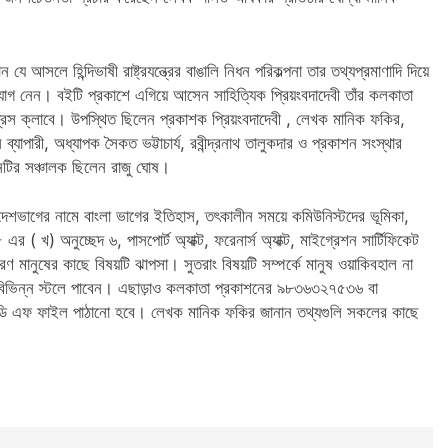
 আসলে হিন্দিভাষী রাষ্ট্রযন্ত্রের বাঙালি নিধন পরিকল্পনা তার তথ্যপ্রমাণাদি দিয়ে
োগ নেন। বইটি প্রকাশে এগিয়ে আসেন সাহিত্যিক প্রিয়ংবদাদেবী তাঁর কলকাতা
রেস ক্লাবে। উপস্থিত ছিলেন প্রকাশক প্রিয়ংবদাদেবী , লেখক মানিক ফকির,
্জন ব্যাপারী, অধ্যাপক সৈকত ভট্টাচার্য, রবীন্দ্রনাথ তালুকদার ও প্রকাশন সংস্থার
ানটির সঞ্চালক ছিলেন রাজু ঘোষ।
েশভাগের নামে বাংলা ভাগের ইতিহাস, তৎকালীন সময়ে কমিউনিস্টদের ভূমিকা,
( খ) অনুচ্ছেদ ৬, পাসপোর্ট অ্যাক্ট, ফরেনার্স অ্যাক্ট, মাইগ্রেশন সার্টিফিকেট
মানুষের কাছে বিষয়টি ঝাপসা। সুতরাং বিষয়টি সম্পর্কে মানুষ ওয়াকিবহাল না
ি বিভিন্ন স্টলে পাবেন। এছাড়াও কলকাতা প্রকাশনের ৯৮৩৬৩২৭৫৩৬ বা
ডি এফ ফাইল পাঠানো হবে। লেখক মানিক ফকির জানান তথ্যগুলি সকলের কাছে