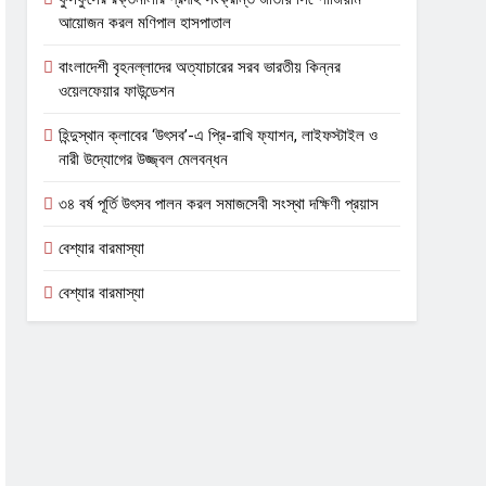
আয়োজন করল মণিপাল হাসপাতাল
বাংলাদেশী বৃহনল্লাদের অত্যাচারের সরব ভারতীয় কিন্নর
ওয়েলফেয়ার ফাউন্ডেশন
হিন্দুস্থান ক্লাবের ‘উৎসব’-এ প্রি-রাখি ফ্যাশন, লাইফস্টাইল ও
নারী উদ্যোগের উজ্জ্বল মেলবন্ধন
৩৪ বর্ষ পূর্তি উৎসব পালন করল সমাজসেবী সংস্থা দক্ষিণী প্রয়াস
বেশ্যার বারমাস্যা
বেশ্যার বারমাস্যা