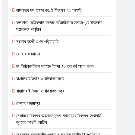
বাটানগরে দশ হাজার কণ্ঠে গীতাপাঠ ২৩ আগস্ট
কলকাতা মেডিক্যাল কলেজ অডিটরিয়ামে মাতৃদুগ্ধের উৎকর্ষতা
সচেতনতা অনুষ্ঠান
সরকার জহুরী এখন গড়িয়াহাটে
বেশ্যার বারমাস্যা
রং নির্মানকারীদের সংগঠন ইস্পা ৭০ তম বর্ষ পালন করল
বাঙালির ইতিহাস ও বহিরাগত তত্ত্ব
বাঙালির ইতিহাস ও বহিরাগত তত্ত্ব
বেশ্যার বারমাস্যা
নেতাজির বিরুদ্ধে অবমাননামূলক মন্তব্যের বিরুদ্ধে ফরোয়ার্ড
ব্লকের আইনি নোটিশ
ফুসফুসের রক্তনালীর প্রদাহ সংক্রান্ত জাতীয় সিম্পোজিয়াম