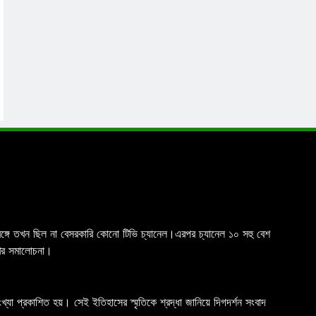
চিমবঙ্গে তখন ছিল না বেসরকারি কোনো টিভি চ্যানেল।এরপর চ্যানেল ১০ সহু বেশ
রখর সমালোচনা।
যা প্রকাশিত হয়। সেই ইতিহাসের স্মৃতিকে শ্রদ্ধা জানিয়ে দিগদর্শন সংবাদ