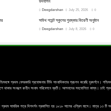
উদযাপন
Deegdarshan
July 25, 2026
0
লের
সাউথ পয়েন্ট স্কুলের পুরষ্কার বিতরণী অনুষ্ঠান
Deegdarshan
July 8, 2026
0
পশ্চিমবঙ্গে প্রথম বেসরকারি প্রযোজনায় টিভি সাংবাদিকতার প্রচলন করেছি দূরদর্শনে। পশ্
র পাশে থাকার সংকল্পে রংহীন সংবাদ পরিবেশনে ব্রতী। আপনাদের সহযোগিতা কাম্য। চাই প্
 প্রথম সাময়িক পত্র দিগদর্শন প্রকাশিত হয় ১৮১৮ সালের এপ্রিল মাসে। মাত্র ১৩ টি সংখ্