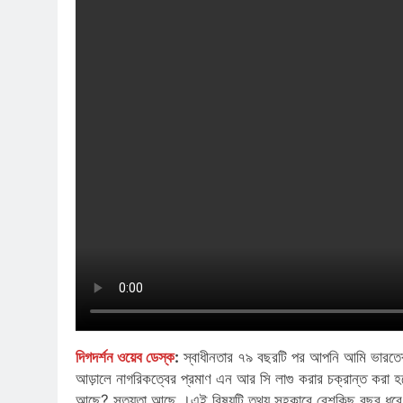
দিগদর্শন ওয়েব ডেস্ক
:
স্বাধীনতার ৭৯ বছরটি পর আপনি আমি ভারতের
আড়ালে নাগরিকত্বের প্রমাণ এন আর সি লাগু করার চক্রান্ত করা
আছে? সত্যতা আছে ।এই বিষয়টি তথ্য সহকারে বেশকিছু বছর ধরে জ