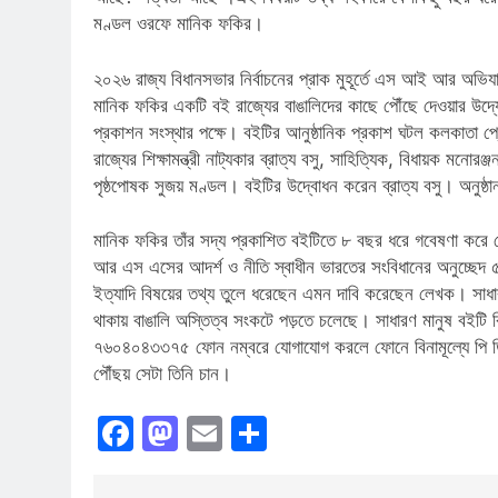
মণ্ডল ওরফে মানিক ফকির।
২০২৬ রাজ্য বিধানসভার নির্বাচনের প্রাক মুহূর্তে এস আই আর অভিযান যে
মানিক ফকির একটি বই রাজ্যের বাঙালিদের কাছে পৌঁছে দেওয়ার উদ্য
প্রকাশন সংস্থার পক্ষে। বইটির আনুষ্ঠানিক প্রকাশ ঘটল কলকাতা প্
রাজ্যের শিক্ষামন্ত্রী নাট্যকার ব্রাত্য বসু, সাহিত্যিক, বিধায়ক মনোরঞ
পৃষ্ঠপোষক সুজয় মণ্ডল। বইটির উদ্বোধন করেন ব্রাত্য বসু। অনুষ্ঠ
মানিক ফকির তাঁর সদ্য প্রকাশিত বইটিতে ৮ বছর ধরে গবেষণা করে দ
আর এস এসের আদর্শ ও নীতি স্বাধীন ভারতের সংবিধানের অনুচ্ছেদ ৫ এর 
ইত্যাদি বিষয়ের তথ্য তুলে ধরেছেন এমন দাবি করেছেন লেখক। সাধারণ 
থাকায় বাঙালি অস্তিত্ব সংকটে পড়তে চলেছে। সাধারণ মানুষ বইট
৭৬০৪০৪৩৩৭৫ ফোন নম্বরে যোগাযোগ করলে ফোনে বিনামূল্যে পি 
পৌঁছয় সেটা তিনি চান।
Facebook
Mastodon
Email
Share