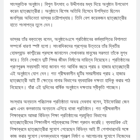
সাংস্কৃতিক অনুষ্ঠান। বিপুল উৎসাহ ও উদ্দীপনার মধ্য দিয়ে অনুষ্ঠান উপভোগ
করেন ছাত্রছাত্রীরা। অনুষ্ঠানে বিশেষ অতিথি হিসেবে উপস্থিত ছিলেন
জনপ্রিয় অভিনেতা ভাস্বর চট্টোপাধ্যায়। তিনি বেশ কয়েকজন ছাত্রছাত্রীর
হাতে শংসাপত্র তুলে দেন।
ভাস্বর তাঁর বক্তব্যে বলেন, অনুষ্ঠানেএসে প্রতিষ্ঠানের কর্মব্যাপ্তির বিশালতা
সম্পর্কে ধারণা স্পষ্ট হলো। সাংবাদিকদের প্রশ্নের উত্তরে তাঁর দ্বিতীয়
হোমল্যান্ড কাশ্মীরের প্রসঙ্গে জানালেন সেখানকার মানুষের সরলতা তাঁকে মুগ্ধ
করে। তিনি সেখানে দুটি শিশুর জীবন নির্মাণের দায়িত্ব নিয়েছেন। প্রতিষ্ঠানের
প্রাণপুরুষ সব্যসাচী সাহা জানান গত আর্থিক বছরে প্রায় ৪ হাজার ছাত্রছাত্রী
এই অনুষ্ঠানে যোগ দেন। গত গ্রীষ্মকালীন ছুটির সময়সীমায় প্রায় ২ হাজার
ছাত্রছাত্রী আই টি ক্ষেত্রে নানার বিভাগের ব্যবহারিক দক্ষতা হাদিকু করার পাঠ
নিয়েছেন। যাঁরা এই দুদিনের বার্ষিক অনুষ্ঠানে দক্ষতার স্বীকৃতি পাচ্ছেন।
সংস্থার অন্যতম পরিচালক প্রতিষ্ঠাতা অভয় দেবনাথ বলেন, ইউফোরিয়া জেন
এক্স এখন কলকাতার অন্যতম এগিয়ে থাকা প্রতিষ্ঠান। গত গ্রীষ্মকালীন
শিক্ষাক্রমে আমরা বিভিন্ন শিক্ষা প্রতিষ্ঠানের প্রযুক্তি বিভাগের
ছাত্রছাত্রীদের শিক্ষানবীশ পাঠ্যক্রমের শিক্ষা প্রদান করেছি। ব্যবহারিক এই
শিক্ষাক্রমে ছাত্রছাত্রীরা সুযোগ পেয়েছেন বিভিন্ন আই টি পেশাদারদেরি সঙ্গে
কাজ করার সুযোগ।দলবদ্ধভাবে প্রকল্প নির্মাণ ও আলোচনার সুযোগে নিজেদের