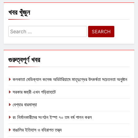
খবর খুঁজুন
Search
for:
গুরুত্বপূর্ণ খবর
কলকাতা মেডিক্যাল কলেজ অডিটরিয়ামে মাতৃদুগ্ধের উৎকর্ষতা সচেতনতা অনুষ্ঠান
সরকার জহুরী এখন গড়িয়াহাটে
বেশ্যার বারমাস্যা
রং নির্মানকারীদের সংগঠন ইস্পা ৭০ তম বর্ষ পালন করল
বাঙালির ইতিহাস ও বহিরাগত তত্ত্ব