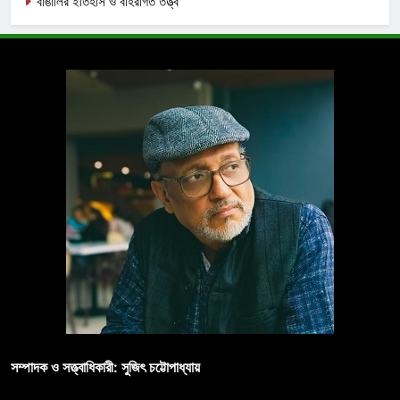
বাঙালির ইতিহাস ও বহিরাগত তত্ত্ব
সম্পাদক ও সত্ত্বাধিকারী: সুজিৎ চট্টোপাধ্যায়