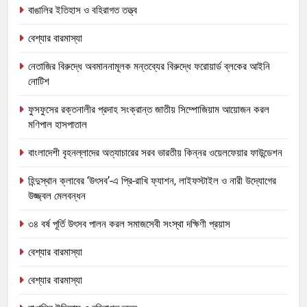
বাঙালির ইতিহাস ও বহিরাগত তত্ত্ব
বেশ্যার বারমাস্যা
নেতাজির বিরুদ্ধে অবমাননামূলক মন্তব্যের বিরুদ্ধে ফরোয়ার্ড ব্লকের আইনি
নোটিশ
ফুসফুসের রক্তনালীর প্রদাহ সংক্রান্ত জাতীয় সিম্পোজিয়াম আয়োজন করল
মণিপাল হাসপাতাল
বাংলাদেশী বৃহনল্লাদের অত্যাচারের সরব ভারতীয় কিন্নর ওয়েলফেয়ার ফাউন্ডেশন
হিন্দুস্থান ক্লাবের ‘উৎসব’-এ প্রি-রাখি ফ্যাশন, লাইফস্টাইল ও নারী উদ্যোগের
উজ্জ্বল মেলবন্ধন
৩৪ বর্ষ পূর্তি উৎসব পালন করল সমাজসেবী সংস্থা দক্ষিণী প্রয়াস
বেশ্যার বারমাস্যা
বেশ্যার বারমাস্যা