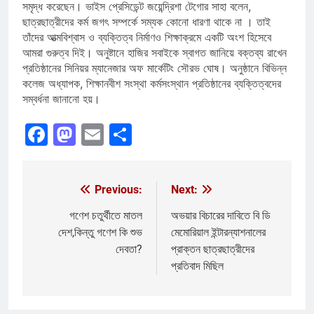
সমৃদ্ধ করেছেন। ভাইস প্রেসিডেন্ট জয়েন্দ্রিশা টেগোর সাহা বলেন,
ছাত্রছাত্রীদের কর্ম জগৎ সম্পর্কে সম্যক কোনো ধারণা থাকে না । তাই
তাঁদের আত্মবিশ্বাস ও ব্যক্তিত্ব নির্মাণও শিক্ষাক্রমে একটি অংশ হিসেবে
আমরা গুরুত্ব দিই। অনুষ্টানে হাজির সবাইকে স্বাগত জানিয়ে বক্তব্য রাখেন
প্রতিষ্ঠানের সিনিয়র ম্যানেজার অফ মার্কেটিং সৌরভ ঘোষ। অনুষ্ঠানে বিভিন্ন
কলেজ অধ্যাপক, শিক্ষানবীশ সংস্থা কর্মসংস্থান প্রতিষ্ঠানের ব্যক্তিত্বদের
সম্বর্ধনা জানানো হয়।
Facebook
Mastodon
Email
Share
Previous:
Next:
Post
navigation
গণেশ চতুর্থীতে মাতল
অভয়ার বিচারের দাবিতে বি ডি
দেশ,কিন্তু গণেশ কি শুভ
মেমোরিয়াল ইন্টারন্যাশনালের
দেবতা?
প্রাক্তন ছাত্রছাত্রীদের
প্রতিবাদ মিছিল