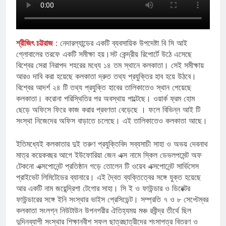
শ্রীজিৎ চট্টরাজ
: নেদারল্যান্ডের একটি ব্যবসায়িক উপদেষ্টা বি সি আই
গ্লোবালের তরফে একটি সমীক্ষা হয়।সট কেন্দ্রীয় রিপোর্টে উঠে এসেছে
বিশ্বের সেরা নিরাপদ শহরের মধ্যে ১৪ তম স্থানে কলকাতা। সেই সমীক্ষায়
আরও দাবি করা হয়েছে কলকাতা দ্রুত তথ্য প্রযুক্তির হাব হয়ে উঠবে।
বিশ্বের আদর্শ ২৪ টি তথ্য প্রযুক্তি হাবের তালিকাতেও স্থান পেয়েছে
কলকাতা। করোনা পরিস্থিতির পর অবস্থায় পাল্টেছে। ওয়ার্ক ফ্রম হোম
ছেড়ে অফিসে ফিরে কাজ করার প্রবণতা বেড়েছে । ফলে বিভিন্ন আই টি
সংস্থা নিজেদের অফিস বাড়াতে চলেছে। এই তালিকাতেও কলকাতা আছে।
ইতিমধ্যেই কলকাতার দুই তরুণ প্রযুক্তিবিদ সব্যসাচী সাহা ও অভয় দেবনাথ
মাত্র কয়েকবছর আগে ইউফোরিয়া জেন এক্স নামে স্কিল ডেভলপমেন্ট অফ
টেকনো এক্সপোনেন্ট প্রতিষ্ঠান গড়ে তোলেন টি ওয়েব এক্সপোনেন্ট সার্ভিসেস
প্রাইভেট লিমিটেডের ব্যানারে। এই দ্বৈত ব্যক্তিত্বের সঙ্গে যুক্ত হয়েছে
আর একটি নাম জয়েন্দ্রিশা টেগোর সাহা। সি ই ও ফাউন্ডার ও ডিরেক্টর
ফাউন্ডারের সঙ্গে ইনি সংস্থার ভাইস প্রেসিডেন্ট। সম্প্রতি ৭ ও ৮ সেপ্টেম্বর
কলকাতা সংলগ্ন নিউটাউন উপনগরীর ঐতিহ্যময় মঞ্চ রবীন্দ্র তীর্থে ছিল
দুদিনব্যাপী সংস্থার শিক্ষানবীশ সফল ছাত্রছাত্রীদের শংসাপত্র বিতরণ ও