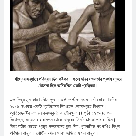
খাদ্যের সন্ধানে পরিশ্রম ছিল কষ্টকর। ফলে মানব সভ্যতার প্রথম স্তরে
যৌনতা ছিল অনিয়মিত একটি প্রক্রিয়া।
এত কিছুর মূল কারণ যৌন ক্ষুধা। এই সর্ম্পকে স্বদেশচর্চা লোক শারদীয়
২০১৬ সংখ্যায় একটি প্রতিবেদন লিখেছেন লোকেশ্বরে বিশ্বাস।
প্রতিবেদনটির নাম লোকসংস্কৃতি ও যৌনক্ষুধা।( পৃষ্ঠা : ৪৩০)লেখক
লিখেছেন, সভ্যতার ঊষালগ্ন থেকে মানুষের তিনটি চাওয়া পাওয়া ছিল।
নিজগোষ্ঠীর মেয়েরা প্রচুর সন্তানদের জন্ম দিক, গৃহপালিত পশুপাখিও বিপুল
পরিমানে বাড়ুক। গোষ্ঠীর দখলে থাকা জমিতে ফসল বাড়ুক।