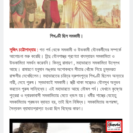
শিখণ্ডী ছিল সমকামী।
সুজিৎ চট্টোপাধ্যায় :
গত পর্ব থেকে সমকামী ও উভকামী যৌনকর্মীদের সম্পর্কে
আলোচনা শুরু করেছি। হিন্দু যৌনশাস্ত্র প্রণেতা বাৎস্যায়ন সমকামিতা ও
উভকামিতা সমর্থন করেননি। কিন্তু রামায়ণ , মহাভারতে সমকামিতা উল্লেখ
আছে। রামায়ণে হনুমান লঙ্কার অশোকবনে সীতার খোঁজে গিয়ে চুম্বনরত
রাক্ষসীর দেখেছিলেন। মহাভারতের চরিত্র দ্রুপদপুত্র শিখণ্ডী ছিলেন অন্তরে
নারী, দেহে পুরুষ। স্বভাবতই সমকামী। স্ত্রী থাকা সত্ত্বেও যৌনসুখ অনুভব
করতেন পুরুষ সান্নিধ্যে। এই মহাভারতে আছে মৌষল পর্ব। যেখানে কৃষ্ণের
পুত্ররা ও দ্বারকাবাসী সমকামিতায় মেতে ধ্বংস হয়। ধর্মীয় শাস্ত্রে যেহেতু
সমকামিতায় প্রজনন ব্যাহত হয়, তাই ছিল নিষিদ্ধ। সমকামিতায় বংশরক্ষা,
সৈন্যবল ব্যাঘাতপ্রাপ্ত হওয়া ছিল বিঘ্নের কারণ।