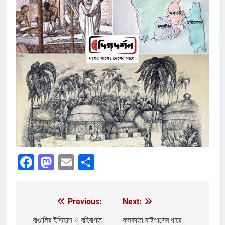
Facebook
Mastodon
Email
Share
Previous:
Next:
Post
navigation
বাঙালির ইতিহাস ও বহিরাগত
কলকাতা বাইপাসের ধারে