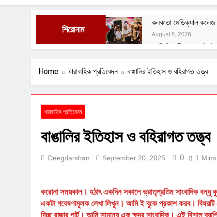
কলকাতা মেডিক্যাল কলেজ অড
শিরোনাম
August 6, 2026
রং নির্মানকারীদের সংগঠন ই
August 1, 2026
বেশ্যার বারমাস্যা
Home
ধারাবাহিক প্রতিবেদন
বাঙালির ইতিহাস ও বহিরাগত তত্ত্ব
August 1, 2026
ফুসফুসের রক্তনালীর প্রদা
July 29, 2026
ধারাবাহিক প্রতিবেদন
বাংলাদেশী বৃহনল্লাদের অত্
বাঙালির ইতিহাস ও বহিরাগত তত্ত্ব
July 29, 2026
0
Deegdarshan
September 20, 2025
1 Mins
করোনা সময়কাল। হঠাৎ একদিন সকালে ভ্রাতৃপ্রতিম সাংবাদিক বন্ধু ক
একটা গবেষণামূলক লেখা লিখুন। আমি ই বুকে প্রকাশ করব। বিষয়টি স
দিচ্ছ রাজার পার্ট। আমি সামান্য এক ক্ষুদ্র সাংবাদিক। এই বিশাল ব্য