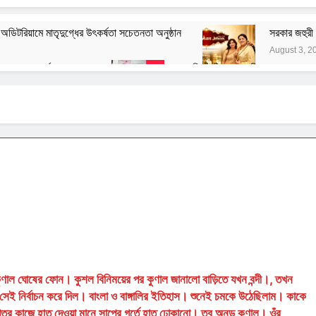
িটরিয়ামে মাতৃদুগ্ধের উৎকর্ষতা সচেতনতা অনুষ্ঠান
সরকার জহুরী 
August 3, 2
স্পা ৭০ তম বর্ষ পালন করল
বাঙালির ইতিহাস ও বহিরাগত তত্ত্ব
August 1, 2026
নেতাজির বিরুদ্ধে অবমাননামূলক মন্তব্যের বিরুদ্ধে ফরোয়ার্ড ব্লকের আইনি
July 29, 2026
হ সংক্রান্ত জাতীয় সিম্পোজিয়াম আয়োজন করল মণিপাল হাসপাতাল
যাচারের সরব ভারতীয় কিন্নর ওয়েলফেয়ার ফাউন্ডেশন
ুণাল ঘোষের ফোন। কুশল বিনিময়ের পর কুণাল জানালো বাড়িতে যখন বন্দী।, তখন
েই নির্বাচন করে দিল। বাংলা ও বাঙ্গালির ইতিহাস। শুনেই চমকে উঠেছিলাম। কাকে
াপ্তির কাজে হাত দেওয়া মানে সাপের গর্তে হাত ঢোকানো। তবু অনড় কুণাল। ওঁর