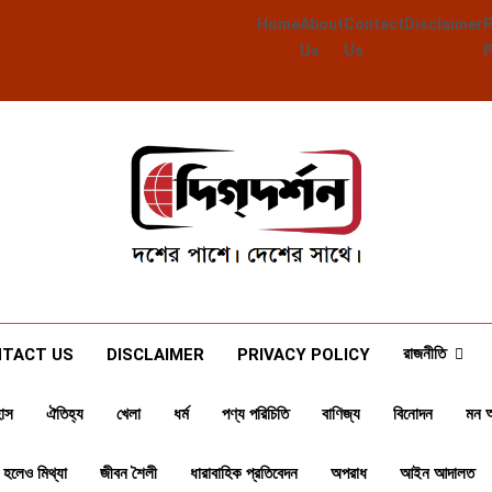
Home
About
Contact
Disclaimer
Us
Us
Deegdarshan
দশের পাশে দেশের পাশে
রাজনীতি
TACT US
DISCLAIMER
PRIVACY POLICY
াস
ঐতিহ্য
খেলা
ধর্ম
পণ্য পরিচিতি
বাণিজ্য
বিনোদন
মন 
 হলেও মিথ্যা
জীবন শৈলী
ধারাবাহিক প্রতিবেদন
অপরাধ
আইন আদালত