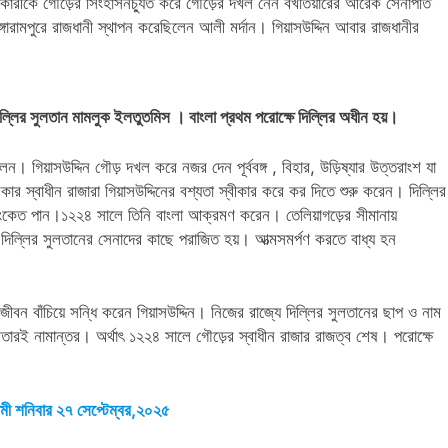
াকারীকে গৌড়ের সিংহাসনচ্যুত করে গৌড়ের দখল নেন বখতিয়ারের আরেক সেনাপতি
ঙ্গারামপুরে রাজধানী স্থাপন করেছিলেন আলী মর্দান। গিয়াসউদ্দিন আবার রাজধানীর
িল্লির সুলতান মামলুক ইলতুতমিস । বাংলা প্রথম পরোক্ষে দিল্লির অধীন হয়।
ন। গিয়াসউদ্দিন গৌড় দখল করে নজর দেন পূর্ববঙ্গ , বিহার, উড়িষ্যার উত্তরাংশ যা
 স্বাধীন রাজারা গিয়াসউদ্দিনের বশ্যতা স্বীকার করে কর দিতে শুরু করেন। দিল্লির
সংকেত পান।১২২৪ সালে তিনি বাংলা আক্রমণ করেন। তেলিয়াগড়ের সীমানায়
নী দিল্লির সুলতানের সেনাদের কাছে পরাজিত হয়। আত্মসমর্পণ করতে বাধ্য হন
 জীবন বাঁচিয়ে সন্ধি করেন গিয়াসউদ্দিন। নিজের রাজ্যে দিল্লির সুলতানের ছাপ ও নাম
নতারই নামান্তর। অর্থাৎ ১২২৪ সালে গৌড়ের স্বাধীন রাজার রাজত্ব শেষ। পরোক্ষে
গামী শনিবার ২৭ সেপ্টেম্বর,২০২৫