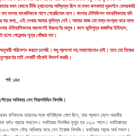
াতায় যখন কোনো টিভি চ্যানেলের অস্তিত্ব ছিল না তখন কলকাতা দূরদর্শনে বেসরকারি
ের মত তৎপর সাংবাদিককে পাশে পেয়েছিলাম বলে। বাংলার টেলিভিশন সাংবাদিকতায় যদি
়ে বড় কথা,, এই লেখায় আমার কৃতিত্ব নেই। আমার কাজ তো তথ্য সংগ্রহ করে মালা
ংলার ঐতিহাসিকদের বহুলাংশই উচ্চবর্ণের মানুষ। ফলে ভূমিপূত্র বাঙ্গালির ইতিহাস,
া হলো গোয়েন্দার সূত্র খোঁজার মত।
্ব অনুযায়ী পরিবেশন করতে চলেছি। শুধু প্রশংসা নয়,সমালোচনাও চাই। তবে তো নিজের
ুপ্রেরণায় তাই লেখাটি তাঁকেই উৎসর্গ করছি।
পর্ব: ১৪৫
 গৌড়ের অধিকার নেন গিয়াসউদ্দিন খিলজি।
ব বণিকদের ভারতের সঙ্গে বাণিজ্যিক যোগ ছিল, তার প্রমাণ মেলে আরবীয়
মিক ধর্মও প্রচার করতেন। বখতিয়ার খিলজির মৃত্যু হয় ১২১০ সালে। বখতিয়ারের
ন।১২১২ সালে গৌড় অধিকার করে নেন ইয়োজ খিলজি। বখতিয়ার শব্দের অর্থ সফল।