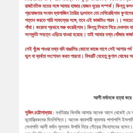
রাজনৈতিক মতের সঙ্গে আমার হাজার যোজন দূরের সস্পর্ক। কিন্তু কলক
প্রযোজনায় সংবাদ ম্যাগাজিন তৈরির দুঃসাহস তো দেখিয়েছিলাম কুণাল
পত্তন করতে পারি সাফল্যের সঙ্গে, তবে এই কাজটাও পারব ।। সবচেয
গাঁথা। করোনা প্রবাহে শুরু করেছিলাম। কিন্তু লিখতে গিয়ে দেখলাম বা
সংস্কৃতি সযত্নে এড়িয়ে যাওয়া হয়েছে। তাই আমার তথ্য খোঁজার কাজট
সেই খুঁজে পাওয়া তথ্য যদি বাঙালির কোনো কাজে লাগে সেই আশায় পর
ভুল বা ব্যর্থতা সংশোধন করত পারবো। বিষয়টি যেহেতু কুণাল ঘোষের অন
আলী মর্দানকে হত্যা করে
সুজিৎ চট্টোপাধ্যায়
: বখতিয়ার খিলজি আসার অনেক আগে থেকেই যে আর
ভূতাত্ত্বিকদের দিনলিপিতে। অনেক ব্যবসায়ী ব্যবসার পাশাপাশি ইসলা
সেনাপতি আলী মর্দান সুলতান উপাধি নিয়ে গৌড়ের সিংহাসনের বসে