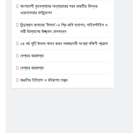
বাংলাদেশী বৃহনল্লাদের অত্যাচারের সরব ভারতীয় কিন্নর
ওয়েলফেয়ার ফাউন্ডেশন
হিন্দুস্থান ক্লাবের ‘উৎসব’-এ প্রি-রাখি ফ্যাশন, লাইফস্টাইল ও
নারী উদ্যোগের উজ্জ্বল মেলবন্ধন
৩৪ বর্ষ পূর্তি উৎসব পালন করল সমাজসেবী সংস্থা দক্ষিণী প্রয়াস
বেশ্যার বারমাস্যা
বেশ্যার বারমাস্যা
বাঙালির ইতিহাস ও বহিরাগত তত্ত্ব