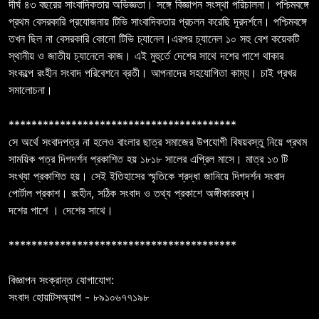
দীর্ঘ ৪৩ বছরের সাংবাদিকতার অভিজ্ঞতা। সঙ্গে বিজ্ঞাপন সংস্থা পরিচালনা। পশ্চিমবঙ্গে
প্রথম বেসরকারি প্রযোজনায় টিভি সাংবাদিকতার প্রচলন করেছি দূরদর্শনে। পশ্চিমবঙ্গে
তখন ছিল না বেসরকারি কোনো টিভি চ্যানেল।এরপর চ্যানেল ১০ সহু বেশ কয়েকটি
স্থানীয় ও জাতীয় চ্যানেলে কাজ। এই মুহুর্তে দেশের সাথে দশের পাশে থাকার
সংকল্পে রংহীন সংবাদ পরিবেশনে ব্রতী। আপনাদের সহযোগিতা কাম্য। চাই প্রখর
সমালোচনা।
****************************************
সে অর্থে সংবাদপত্র না হলেও বাংলার ছাত্র সমাজের উপযোগী বিষয়বস্তু নিয়ে প্রথম
সাময়িক পত্র দিগদর্শন প্রকাশিত হয় ১৮১৮ সালের এপ্রিল মাসে। মাত্র ১৩ টি
সংখ্যা প্রকাশিত হয়। সেই ইতিহাসের স্মৃতিকে শ্রদ্ধা জানিয়ে দিগদর্শন সংবাদ
পোর্টাল প্রকাশ। রংহীন, সঠিক সংবাদ ও তথ্য প্রকাশে অঙ্গীকারবদ্ধ।
দশের পাশে । দেশের সাথে।
****************************************
বিজ্ঞাপন সংক্রান্ত যোগাযোগ:
সংবাদ হোয়াটসঅ্যাপ - ৮৯১০৬৭৭১৯৮