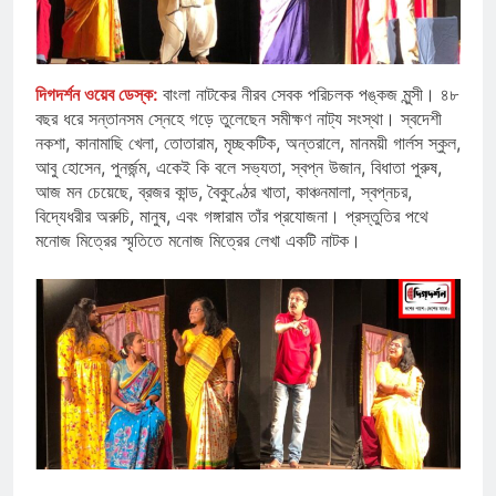
দিগদর্শন ওয়েব ডেস্ক:
বাংলা নাটকের নীরব সেবক পরিচলক পঙ্কজ মুন্সী। ৪৮
বছর ধরে সন্তানসম স্নেহে গড়ে তুলেছেন সমীক্ষণ নাট্য সংস্থা। স্বদেশী
নকশা, কানামাছি খেলা, তোতারাম, মৃচ্ছকটিক, অন্তরালে, মানময়ী গার্লস স্কুল,
আবু হোসেন, পুনর্জন্ম, একেই কি বলে সভ্যতা, স্বপ্ন উজান, বিধাতা পুরুষ,
আজ মন চেয়েছে, ব্রজর কান্ড, বৈকুণ্ঠের খাতা, কাঞ্চনমালা, স্বপ্নচর,
বিদ্যেধরীর অরুচি, মানুষ, এবং গঙ্গারাম তাঁর প্রযোজনা। প্রস্তুতির পথে
মনোজ মিত্রের স্মৃতিতে মনোজ মিত্রের লেখা একটি নাটক।