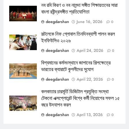
নব রবি কিরণ ও নব নালন্দা সঙ্গীত শিক্ষায়তনের সারা
বাংলা রবীন্দ্রসঙ্গীত প্রতিযোগিতা
deegdarshan
June 16, 2026
0
সল্টলেকে নিফ গ্লোবাল তিনদিনব্যাপী পালন করল
ইনফিউসিও ২০২৬
deegdarshan
April 24, 2026
0
বিশ্বমানের কর্মসংস্থানে জাপানের শিল্পক্ষেত্রে
ভারতের ক্যারাটে কুশলীদের সুযোগ
deegdarshan
April 22, 2026
0
কলকাতার চারমূর্তি ডিজিটাল প্রযুক্তি সংস্থা
টেকনো এক্সপ্লোরেন্ট বিশ্বে কর্মী নিয়োগের সফল ১৫
বছর উদযাপন করল
deegdarshan
April 13, 2026
0