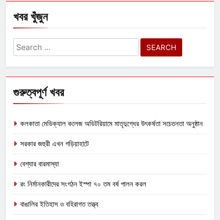
খবর খুঁজুন
Search
for:
গুরুত্বপূর্ণ খবর
কলকাতা মেডিক্যাল কলেজ অডিটরিয়ামে মাতৃদুগ্ধের উৎকর্ষতা সচেতনতা অনুষ্ঠান
সরকার জহুরী এখন গড়িয়াহাটে
বেশ্যার বারমাস্যা
রং নির্মানকারীদের সংগঠন ইস্পা ৭০ তম বর্ষ পালন করল
বাঙালির ইতিহাস ও বহিরাগত তত্ত্ব