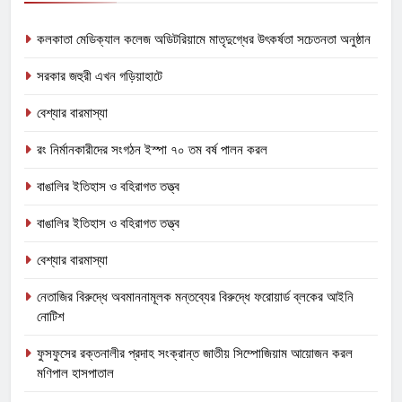
কলকাতা মেডিক্যাল কলেজ অডিটরিয়ামে মাতৃদুগ্ধের উৎকর্ষতা সচেতনতা অনুষ্ঠান
সরকার জহুরী এখন গড়িয়াহাটে
বেশ্যার বারমাস্যা
রং নির্মানকারীদের সংগঠন ইস্পা ৭০ তম বর্ষ পালন করল
বাঙালির ইতিহাস ও বহিরাগত তত্ত্ব
বাঙালির ইতিহাস ও বহিরাগত তত্ত্ব
বেশ্যার বারমাস্যা
নেতাজির বিরুদ্ধে অবমাননামূলক মন্তব্যের বিরুদ্ধে ফরোয়ার্ড ব্লকের আইনি
নোটিশ
ফুসফুসের রক্তনালীর প্রদাহ সংক্রান্ত জাতীয় সিম্পোজিয়াম আয়োজন করল
মণিপাল হাসপাতাল