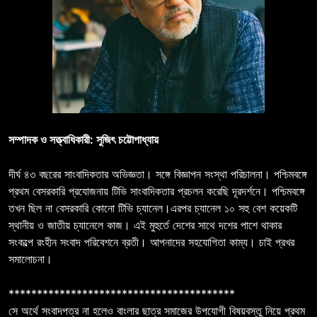
সম্পাদক ও সত্ত্বাধিকারী: সুজিৎ চট্টোপাধ্যায়
দীর্ঘ ৪৩ বছরের সাংবাদিকতার অভিজ্ঞতা। সঙ্গে বিজ্ঞাপন সংস্থা পরিচালনা। পশ্চিমবঙ্গে
প্রথম বেসরকারি প্রযোজনায় টিভি সাংবাদিকতার প্রচলন করেছি দূরদর্শনে। পশ্চিমবঙ্গে
তখন ছিল না বেসরকারি কোনো টিভি চ্যানেল।এরপর চ্যানেল ১০ সহু বেশ কয়েকটি
স্থানীয় ও জাতীয় চ্যানেলে কাজ। এই মুহুর্তে দেশের সাথে দশের পাশে থাকার
সংকল্পে রংহীন সংবাদ পরিবেশনে ব্রতী। আপনাদের সহযোগিতা কাম্য। চাই প্রখর
সমালোচনা।
****************************************
সে অর্থে সংবাদপত্র না হলেও বাংলার ছাত্র সমাজের উপযোগী বিষয়বস্তু নিয়ে প্রথম