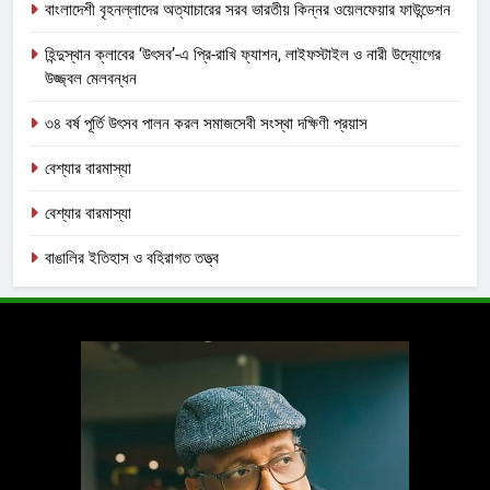
বাংলাদেশী বৃহনল্লাদের অত্যাচারের সরব ভারতীয় কিন্নর ওয়েলফেয়ার ফাউন্ডেশন
হিন্দুস্থান ক্লাবের ‘উৎসব’-এ প্রি-রাখি ফ্যাশন, লাইফস্টাইল ও নারী উদ্যোগের
উজ্জ্বল মেলবন্ধন
৩৪ বর্ষ পূর্তি উৎসব পালন করল সমাজসেবী সংস্থা দক্ষিণী প্রয়াস
বেশ্যার বারমাস্যা
বেশ্যার বারমাস্যা
বাঙালির ইতিহাস ও বহিরাগত তত্ত্ব