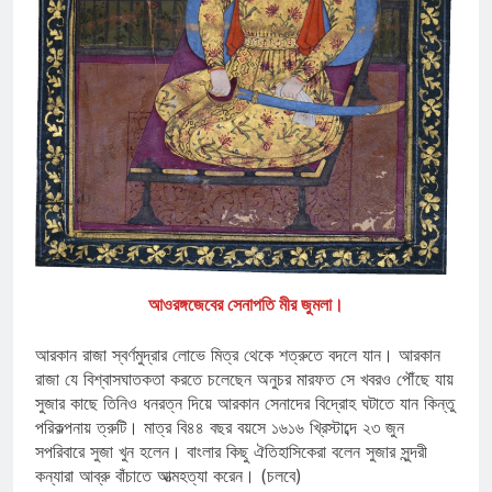
আওরঙ্গজেবের সেনাপতি মীর জুমলা।
আরকান রাজা স্বর্ণমুদ্রার লোভে মিত্র থেকে শত্রুতে বদলে যান। আরকান
রাজা যে বিশ্বাসঘাতকতা করতে চলেছেন অনুচর মারফত সে খবরও পৌঁছে যায়
সুজার কাছে তিনিও ধনরত্ন দিয়ে আরকান সেনাদের বিদ্রোহ ঘটাতে যান কিন্তু
পরিকল্পনায় ত্রুটি। মাত্র বি৪৪ বছর বয়সে ১৬১৬ খ্রিস্টাব্দে ২৩ জুন
সপরিবারে সুজা খুন হলেন। বাংলার কিছু ঐতিহাসিকেরা বলেন সুজার সুন্দরী
কন্যারা আব্রু বাঁচাতে আত্মহত্যা করেন। (চলবে)