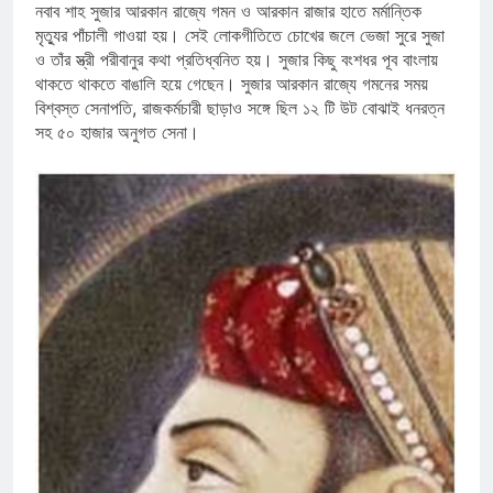
নবাব শাহ সুজার আরকান রাজ্যে গমন ও আরকান রাজার হাতে মর্মান্তিক
মৃত্যুর পাঁচালী গাওয়া হয়। সেই লোকগীতিতে চোখের জলে ভেজা সুরে সুজা
ও তাঁর স্ত্রী পরীবানুর কথা প্রতিধ্বনিত হয়। সুজার কিছু বংশধর পূব বাংলায়
থাকতে থাকতে বাঙালি হয়ে গেছেন। সুজার আরকান রাজ্যে গমনের সময়
বিশ্বস্ত সেনাপতি, রাজকর্মচারী ছাড়াও সঙ্গে ছিল ১২ টি উট বোঝাই ধনরত্ন
সহ ৫০ হাজার অনুগত সেনা।