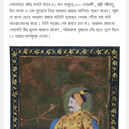
শেষপর্যন্ত বর্ষার দাপটে মাত্র ৪০ জন অনুচর,২০০ দেহরক্ষী , স্ত্রী পরীবানু,
তিন কন্যা ও এক পুত্রকে নিয়ে আরকান রাজার আতিথ্য গ্রহণ করেন। সুজা
যে বাংলা ছেড়ে আরকান রাজার অতিথি হয়েছেন সেখবর পৌঁছে যায় ভাই
আওরাংজেবের কাছে। তিনি শত্রুর শেষ রাখতে চান না। আরকান রাজাকে
সেনাপতি মীর জুমলা মারফত জানান , পরিবারসহ সুজাকে তাঁর হাতে তুলে দিলে
১২ হাজার স্বর্ণমুদ্রা দেবেন।