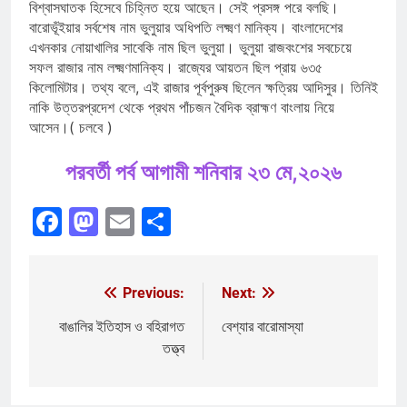
বিশ্বাসঘাতক হিসেবে চিহ্নিত হয়ে আছেন। সেই প্রসঙ্গ পরে বলছি।
বারোভূঁইয়ার সর্বশেষ নাম ভুলুয়ার অধিপতি লক্ষ্মণ মানিক্য। বাংলাদেশের
এখনকার নোয়াখালির সাবেকি নাম ছিল ভুলুয়া। ভুলুয়া রাজবংশের সবচেয়ে
সফল রাজার নাম লক্ষ্মণমানিক্য। রাজ্যের আয়তন ছিল প্রায় ৬৩৫
কিলোমিটার। তথ্য বলে, এই রাজার পূর্বপুরুষ ছিলেন ক্ষত্রিয় আদিসুর। তিনিই
নাকি উত্তরপ্রদেশ থেকে প্রথম পাঁচজন বৈদিক ব্রাহ্মণ বাংলায় নিয়ে
আসেন।( চলবে )
পরবর্তী পর্ব আগামী শনিবার ২৩ মে,২০২৬
Facebook
Mastodon
Email
Share
Previous:
Next:
Post
navigation
বাঙালির ইতিহাস ও বহিরাগত
বেশ্যার বারোমাস্যা
তত্ত্ব