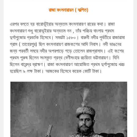
রাজা কংসনারায়ন ( কল্পিত)
এরপর বলতে হয় বারোভূঁইয়ার অন্যতম কংসনারায়ণ রায়ের কথা। রাজা
কংসনারায়ণ শুধু বারোভূইয়ার অন্যতম নন , তাঁর পরিচয় বাংলায় প্রথম
দুর্গাপুজোর প্রবর্তক হিসেবে। সময়টা ১৫৮০। বারুনী নদীর পূর্বতীরে রাজারামা
গ্রাম ( তাহেরপুর) ছিল কংসনারায়ণ রাজবংশের আদি নিবাস। নদী ভাঙনের
জন্য পরবর্তী সময়ে নদীর অপরপাড়ে গড়ে তোলেন রাজপ্রাসাদ। এই বংশের
প্রথম পুরুষ ছিলেন সংস্কৃত গ্রন্থ বেণীসংহার রচয়িতা ভট্টনারায়ণ। যিনি
ছিলেন বারেন্দ্র ব্রাহ্মণ। রাজা কংসনারায়ণ আয়োজিত প্রথম দুর্গাপুজোয় খরচ
হয়েছিল ৯ লক্ষ টাকা। আজকের হিসেবে কয়েক কোটি টাকা।