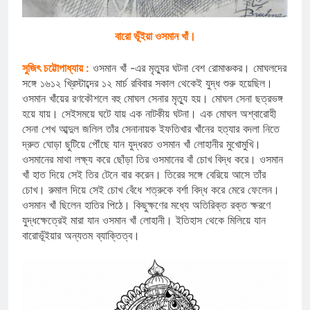
বারো ভূঁইয়া ওসমান খাঁ।
সুজিৎ চট্টোপাধ্যায় :
ওসমান খাঁ -এর মৃত্যুর ঘটনা বেশ রোমাঞ্চকর। মোঘলদের
সঙ্গে ১৬১২ খ্রিস্টাব্দের ১২ মার্চ রবিবার সকাল থেকেই যুদ্ধ শুরু হয়েছিল।
ওসমান খাঁয়ের রণকৌশলে বহু মোঘল সেনার মৃত্যু হয়। মোঘল সেনা ছত্রভঙ্গ
হয়ে যায়। সেইসময়ে ঘটে যায় এক নাটকীয় ঘটনা। এক মোঘল অশ্বারোহী
সেনা শেখ আব্দুল জলিল তাঁর সেনানায়ক ইফতিখার খাঁনের হত্যার বদলা নিতে
দ্রুত ঘোড়া ছুটিয়ে পৌঁছে যান যুদ্ধরত ওসমান খাঁ লোহানীর মুখোমুখি।
ওসমানের মাথা লক্ষ্য করে ছোঁড়া তির ওসমানের বাঁ চোখ বিদ্ধ করে। ওসমান
খাঁ হাত দিয়ে সেই তির টেনে বার করেন। তিরের সঙ্গে বেরিয়ে আসে তাঁর
চোখ। রুমাল দিয়ে সেই চোখ বেঁধে শত্রুকে বর্শা বিদ্ধ করে মেরে ফেলেন।
ওসমান খাঁ ছিলেন হাতির পিঠে। কিছুক্ষণের মধ্যে অতিরিক্ত রক্ত ক্ষরণে
যুদ্ধক্ষেত্রেই মারা যান ওসমান খাঁ লোহানী। ইতিহাস থেকে মিলিয়ে যান
বারোভূঁইয়ার অন্যতম ব্যাক্তিত্ব।