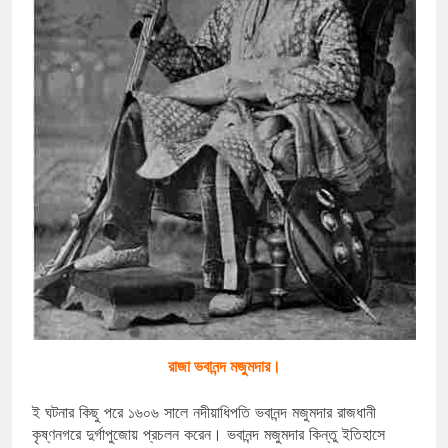
রাজা ভবানন্দ মজুমদার।
ই ঘটনার কিছু পরে ১৬০৬ সালে নদীয়াধিপতি ভবানন্দ মজুমদার রাজধানী
কৃষ্ণনগরে দুর্গাপুজোয় প্রচলন করেন। ভবানন্দ মজুমদার কিন্তু ইতিহাসে