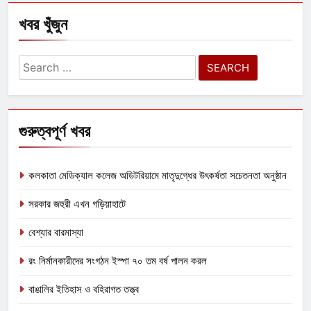
খবর খুঁজুন
Search
for:
গুরুত্বপূর্ণ খবর
কলকাতা মেডিক্যাল কলেজ অডিটরিয়ামে মাতৃদুগ্ধের উৎকর্ষতা সচেতনতা অনুষ্ঠান
সরকার জহুরী এখন গড়িয়াহাটে
বেশ্যার বারমাস্যা
রং নির্মানকারীদের সংগঠন ইস্পা ৭০ তম বর্ষ পালন করল
বাঙালির ইতিহাস ও বহিরাগত তত্ত্ব