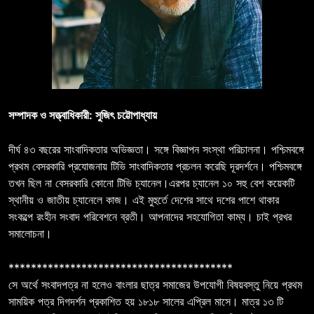
সম্পাদক ও সত্ত্বাধিকারী: সুজিৎ চট্টোপাধ্যায়
দীর্ঘ ৪৩ বছরের সাংবাদিকতার অভিজ্ঞতা। সঙ্গে বিজ্ঞাপন সংস্থা পরিচালনা। পশ্চিমবঙ্গে
প্রথম বেসরকারি প্রযোজনায় টিভি সাংবাদিকতার প্রচলন করেছি দূরদর্শনে। পশ্চিমবঙ্গে
তখন ছিল না বেসরকারি কোনো টিভি চ্যানেল।এরপর চ্যানেল ১০ সহু বেশ কয়েকটি
স্থানীয় ও জাতীয় চ্যানেলে কাজ। এই মুহুর্তে দেশের সাথে দশের পাশে থাকার
সংকল্পে রংহীন সংবাদ পরিবেশনে ব্রতী। আপনাদের সহযোগিতা কাম্য। চাই প্রখর
সমালোচনা।
****************************************
সে অর্থে সংবাদপত্র না হলেও বাংলার ছাত্র সমাজের উপযোগী বিষয়বস্তু নিয়ে প্রথম
সাময়িক পত্র দিগদর্শন প্রকাশিত হয় ১৮১৮ সালের এপ্রিল মাসে। মাত্র ১৩ টি