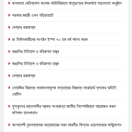
কলকাতা মেডিক্যাল কলেজ অডিটরিয়ামে মাতৃদুগ্ধের উৎকর্ষতা সচেতনতা অনুষ্ঠান
সরকার জহুরী এখন গড়িয়াহাটে
বেশ্যার বারমাস্যা
রং নির্মানকারীদের সংগঠন ইস্পা ৭০ তম বর্ষ পালন করল
বাঙালির ইতিহাস ও বহিরাগত তত্ত্ব
বাঙালির ইতিহাস ও বহিরাগত তত্ত্ব
বেশ্যার বারমাস্যা
নেতাজির বিরুদ্ধে অবমাননামূলক মন্তব্যের বিরুদ্ধে ফরোয়ার্ড ব্লকের আইনি
নোটিশ
ফুসফুসের রক্তনালীর প্রদাহ সংক্রান্ত জাতীয় সিম্পোজিয়াম আয়োজন করল
মণিপাল হাসপাতাল
বাংলাদেশী বৃহনল্লাদের অত্যাচারের সরব ভারতীয় কিন্নর ওয়েলফেয়ার ফাউন্ডেশন