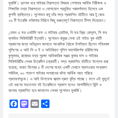
মুখার্জি। দুদশক ধরে সাইবার নিরাপত্তা বিষয়ক পেশাদার আর্থিক নিরীক্ষক ও
শিক্ষাবিদ তথ্য নিরাপত্তা ও যোগাযোগ প্রযুক্তি পরামর্শদাতা হিসেবে এক
কুশলী ব্যক্তিত্ব। সুশোভন বাবু তাঁর সদ্য প্রকাশিত বইটিতে আর টু জেড
২৬ টি ইংরেজি বর্ণমালার নিরিখে কিছু গুরুত্বপূর্ণ নিরাপত্তা টিপস্ দিয়েছেন।
,যেমন এ ফর এনাটমি অফ এ সাইবার এ্যাটাক, বি ফর ব্রিচ রেসপন্স, সি ফর
ক্লাউড সিকিউরিটি ইত্যাদি। সুশোভন বাবুরর লেখা এই গাইড বুক বইটি
প্রকাশের জন্য অভিনন্দন জানাতে সাংবাদিক বৈঠকে উপস্থিত ছিলেন পশ্চিমবঙ্গ
পুলিশের এ আই সি ও ই ও অতিরিক্ত পুলিশ মহাপরিদর্শক হরিকিশোর
কুসুমকর, রাজ্যের তথ্য সুরক্ষা আধিকারিক সঞ্জয় কুমার দাস ও সাইবার
সিকিউরিটির লেখক চিত্রদীপ চক্রবর্তী। সদ্য প্রকাশিত বইটিতে উল্লেখ করা
হয়েছে, ভারত বিশ্বের ৫ টি দেশের মধ্যে একটি যেখানে ম্যালওয়ার সংক্রমণ
সর্বাধিক, ৬০ শতাংশ সাইবার অপরাধের ঘটনা আর্থিক নয়ত পরিচয়
প্রতারণাসূচক। এ আই ডিপফেক স্ক্যাম দ্রুত বৃদ্ধি পাচ্ছে। ফলে এই মুহূর্তে
এই ধরণের সচেতনতা বই ইংরেজিতে প্রকাশ হলেও আগামীদিনে হিন্দি ও
বাংলায় প্রকাশিত হবে জানালেন লেখক সুশোভন মুখার্জি।
Facebook
Mastodon
Email
Share