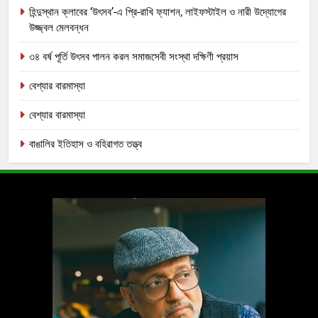
হিন্দুস্থান ক্লাবের ‘উৎসব’-এ প্রি-রাখি ফ্যাশন, লাইফস্টাইল ও নারী উদ্যোগের
উজ্জ্বল মেলবন্ধন
৩৪ বর্ষ পূর্তি উৎসব পালন করল সমাজসেবী সংস্থা দক্ষিণী প্রয়াস
বেশ্যার বারমাস্যা
বেশ্যার বারমাস্যা
বাঙালির ইতিহাস ও বহিরাগত তত্ত্ব