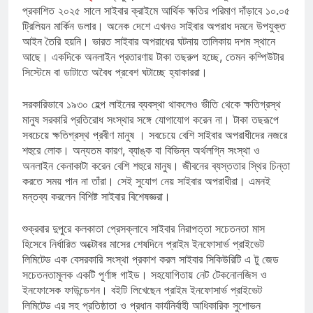
প্রকাশিত ২০২৫ সালে সাইবার ক্রাইমে আর্থিক ক্ষতির পরিমাণ দাঁড়াবে ১০.০৫
ট্রিলিয়ন মার্কিন ডলার। অনেক দেশে এখনও সাইবার অপরাধ দমনে উপযুক্ত
আইন তৈরি হয়নি। ভারত সাইবার অপরাধের ঘটনায় তালিকায় দশম স্থানে
আছে। একদিকে অনলাইন প্রতারণায় টাকা তছরুপ হচ্ছে, তেমন কম্পিউটার
সিস্টেমে বা ডাটাতে অবৈধ প্রবেশ ঘটাচ্ছে হ্যাকাররা।
সরকারিভাবে ১৯৩০ হেল্প লাইনের ব্যবস্থা থাকলেও ভীতি থেকে ক্ষতিগ্রস্থ
মানুষ সরকারি প্রতিরোধ সংস্থার সঙ্গে যোগাযোগ করেন না। টাকা তছরূপে
সবচেয়ে ক্ষতিগ্রস্থ প্রবীণ মানুষ । সবচেয়ে বেশি সাইবার অপরাধীদের নজরে
শহুরে লোক। অন্যতম কারণ, ব্যাঙ্ক বা বিভিন্ন অর্থলগ্নি সংস্থা ও
অনলাইন কেনাকাটা করেন বেশি শহুরে মানুষ। জীবনের ব্যস্ততার স্থির চিন্তা
করতে সময় পান না তাঁরা। সেই সুযোগ নেয় সাইবার অপরাধীরা। এমনই
মন্তব্য করলেন বিশিষ্ট সাইবার বিশেষজ্ঞরা।
শুক্রবার দুপুরে কলকাতা প্রেসক্লাবে সাইবার নিরাপত্তা সচেতনতা মাস
হিসেবে নির্ধারিত অক্টোবর মাসের শেষদিনে প্রাইম ইনফোসার্ভ প্রাইভেট
লিমিটেড এক বেসরকারি সংস্থা প্রকাশ করল সাইবার সিকিউরিটি এ টু জেড
সচেতনতামূলক একটি পূর্ণাঙ্গ গাইড। সহযোগিতায় নেট টেকনোলজিস ও
ইনফোসেক ফাউন্ডেশন। বইটি লিখেছেন প্রাইম ইনফোসার্ভ প্রাইভেট
লিমিটেড এর সহ প্রতিষ্ঠাতা ও প্রধান কার্যনির্বাহী আধিকারিক সুশোভন