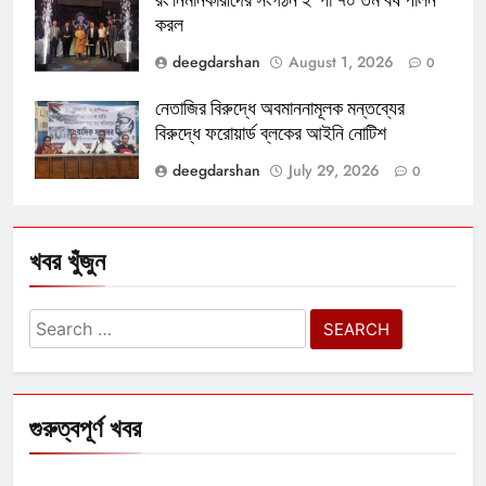
রং নির্মানকারীদের সংগঠন ইস্পা ৭০ তম বর্ষ পালন
করল
deegdarshan
August 1, 2026
0
নেতাজির বিরুদ্ধে অবমাননামূলক মন্তব্যের
বিরুদ্ধে ফরোয়ার্ড ব্লকের আইনি নোটিশ
deegdarshan
July 29, 2026
0
খবর খুঁজুন
Search
for:
গুরুত্বপূর্ণ খবর