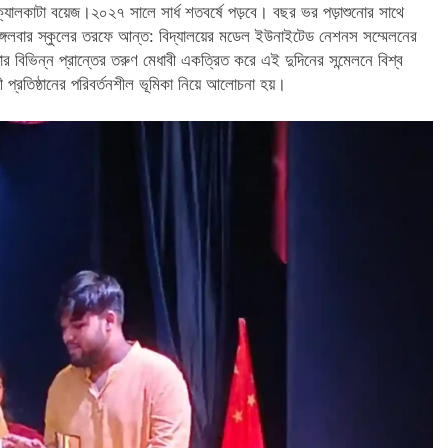
্যালকাটা বয়েজ।২০২৭ সালে সার্ধ শতবর্ষে পড়বে। বছর ভর পড়াশুনোর সাথে
 মঙ্গলবার স্কুলের তরফে আন্ত: বিদ্যালয়ের মডেল ইউনাইটেড নেশনস সম্মেলনের
 বিভিন্ন প্রান্তের তরুণ মেধাবী একত্রিত করে এই দুদিনের সন্মেলনে বিশ্ব
পী প্রতিষ্ঠানের পরিবর্তনশীল ভূমিকা নিয়ে আলোচনা হয়।