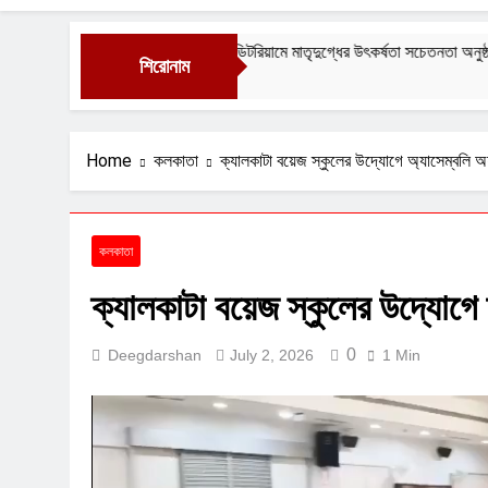
াল কলেজ অডিটরিয়ামে মাতৃদুগ্ধের উৎকর্ষতা সচেতনতা অনুষ্ঠান
সর
শিরোনাম
6
Au
Home
কলকাতা
ক্যালকাটা বয়েজ স্কুলের উদ্যোগে অ্যাসেম্বল
কলকাতা
ক্যালকাটা বয়েজ স্কুলের উদ্যোগ
0
Deegdarshan
July 2, 2026
1 Min