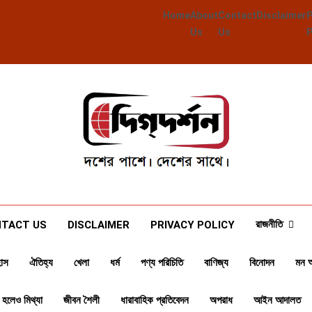
Home
About
Contact
Disclaimer
Us
Us
Deegdarshan
দশের পাশে দেশের পাশে
রাজনীতি
TACT US
DISCLAIMER
PRIVACY POLICY
াস
ঐতিহ্য
খেলা
ধর্ম
পণ্য পরিচিতি
বাণিজ্য
বিনোদন
মন 
 হলেও মিথ্যা
জীবন শৈলী
ধারাবাহিক প্রতিবেদন
অপরাধ
আইন আদালত