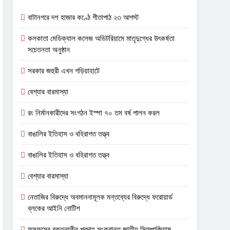
বাটানগরে দশ হাজার কণ্ঠে গীতাপাঠ ২৩ আগস্ট
কলকাতা মেডিক্যাল কলেজ অডিটরিয়ামে মাতৃদুগ্ধের উৎকর্ষতা
সচেতনতা অনুষ্ঠান
সরকার জহুরী এখন গড়িয়াহাটে
বেশ্যার বারমাস্যা
রং নির্মানকারীদের সংগঠন ইস্পা ৭০ তম বর্ষ পালন করল
বাঙালির ইতিহাস ও বহিরাগত তত্ত্ব
বাঙালির ইতিহাস ও বহিরাগত তত্ত্ব
বেশ্যার বারমাস্যা
নেতাজির বিরুদ্ধে অবমাননামূলক মন্তব্যের বিরুদ্ধে ফরোয়ার্ড
ব্লকের আইনি নোটিশ
ফুসফুসের রক্তনালীর প্রদাহ সংক্রান্ত জাতীয় সিম্পোজিয়াম