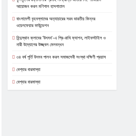
আয়োজন করল মণিপাল হাসপাতাল
বাংলাদেশী বৃহনল্লাদের অত্যাচারের সরব ভারতীয় কিন্নর
ওয়েলফেয়ার ফাউন্ডেশন
হিন্দুস্থান ক্লাবের ‘উৎসব’-এ প্রি-রাখি ফ্যাশন, লাইফস্টাইল ও
নারী উদ্যোগের উজ্জ্বল মেলবন্ধন
৩৪ বর্ষ পূর্তি উৎসব পালন করল সমাজসেবী সংস্থা দক্ষিণী প্রয়াস
বেশ্যার বারমাস্যা
বেশ্যার বারমাস্যা