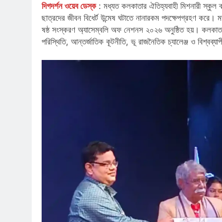
দিগদর্শন ওয়েব ডেস্ক
: মধ্যত কলকাতার ঐতিহ্যবাহী মিশনারী স্কুল ক
ছাত্রদের জীবন বিধের্ট উন্মেষ ঘটাতে নানারকম পদক্ষেপগ্রহণ করে।
ষষ্ঠ সংস্করণ অ্যাসেম্বলি অফ নেশনস ২০২৬ অনুষ্ঠিত হয়। কলকাতার
পরিস্থিতি, আন্তর্জাতিক কূটনীতি, ভূ রাজনৈতিক চ্যালেঞ্জ ও বিশ্বব্যা