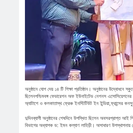
অনুষ্ঠানে যোগ দেয় ১৪ টি শিক্ষা প্রতিষ্ঠান। অনুষ্ঠানের উদ্বোধনে 
ছিলেনপশ্চিমবঙ্গ ফেডারেশন অফ ইউনাইটেড নেশনস এসোসিয়েশনের সচি
অ্যাটাশে ও কলকাতাস্থ ফ্রেঞ্চ ইনস্টিটিউট ইন ইন্ডিয়া,ফ্রান্সের কনস্
দুদিনব্যাপী অনুষ্ঠানের শেষদিনে উপস্থিত ছিলেন অবসরপ্রাপ্ত আই প
বিভাগের অধ্যাপক ড: ইমন কল্যাণ লাহিড়ী। অসাধারণ উপস্থাপনায় স