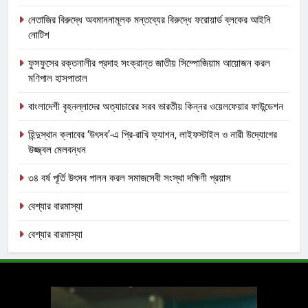
নেতাজির বিরুদ্ধে অবমাননামূলক মন্তব্যের বিরুদ্ধে ফরোয়ার্ড ব্লকের আইনি
নোটিশ
ফুসফুসের রক্তনালীর প্রদাহ সংক্রান্ত জাতীয় সিম্পোজিয়াম আয়োজন করল
মণিপাল হাসপাতাল
বাংলাদেশী বৃহনল্লাদের অত্যাচারের সরব ভারতীয় কিন্নর ওয়েলফেয়ার ফাউন্ডেশন
হিন্দুস্থান ক্লাবের ‘উৎসব’-এ প্রি-রাখি ফ্যাশন, লাইফস্টাইল ও নারী উদ্যোগের
উজ্জ্বল মেলবন্ধন
৩৪ বর্ষ পূর্তি উৎসব পালন করল সমাজসেবী সংস্থা দক্ষিণী প্রয়াস
বেশ্যার বারমাস্যা
বেশ্যার বারমাস্যা