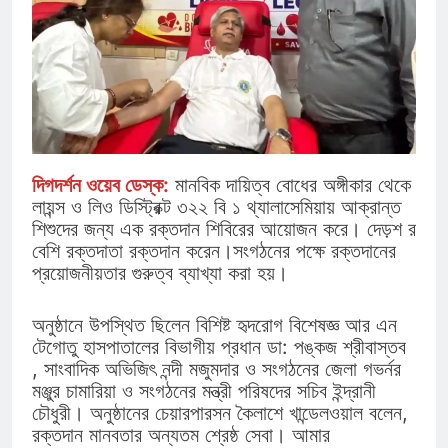
দিগদর্শন ওয়েব ডেস্ক:
মানবিক দায়িত্ব বোধের অঙ্গীকার থেকে
লায়ন্স ও লিও ডিস্ট্রিক্ট ৩২২ বি ১ থ্যালাসেমিয়ায় আক্রান্ত
শিশুদের জন্য এক রক্তদান শিবিরের আয়োজন করে। দেড়শ র
বেশি রক্তদাতা রক্তদান করেন।সংগঠনের পক্ষে রক্তদানের
প্রয়োজনীয়তার গুরুত্ব ব্যাখ্যা করা হয়।
অনুষ্ঠানে উপস্থিত ছিলেন বিশিষ্ট হৃদরোগ বিশেষজ্ঞ আর এন
টেগোতু হাসপাতালের বিভাগীয় প্রধান ডা: পঙ্কজ শ্রীবাস্তব
, সাংবাদিক অভিজিৎ নন্দী মজুমদার ও সংগঠনের জেলা গভর্নর
মঞ্জুর চামারিয়া ও সংগঠনের মন্ত্রী পরিষদের সচিব ইন্দ্রানী
চৌধুরী। অনুষ্ঠানের চেয়ারপারসন কৈলাশে খান্ডেলওয়াল বলেন,
রক্তদান মানবতার অন্যতম শ্রেষ্ঠ সেবা। আমার