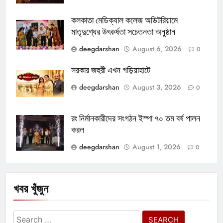
কলকাতা মেডিক্যাল কলেজ অডিটরিয়ামে
মাতৃদুগ্ধের উৎকর্ষতা সচেতনতা অনুষ্ঠান
deegdarshan
August 6, 2026
0
সরকার জহুরী এখন গড়িয়াহাটে
deegdarshan
August 3, 2026
0
রং নির্মানকারীদের সংগঠন ইস্পা ৭০ তম বর্ষ পালন
করল
deegdarshan
August 1, 2026
0
খবর খুঁজুন
Search