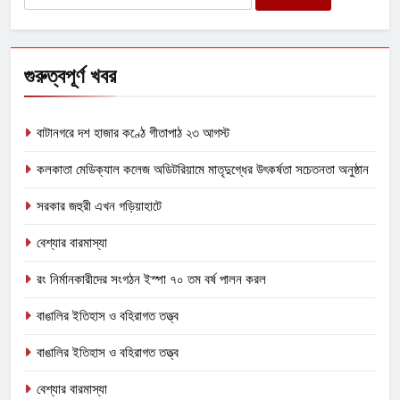
for:
গুরুত্বপূর্ণ খবর
বাটানগরে দশ হাজার কণ্ঠে গীতাপাঠ ২৩ আগস্ট
কলকাতা মেডিক্যাল কলেজ অডিটরিয়ামে মাতৃদুগ্ধের উৎকর্ষতা সচেতনতা অনুষ্ঠান
সরকার জহুরী এখন গড়িয়াহাটে
বেশ্যার বারমাস্যা
রং নির্মানকারীদের সংগঠন ইস্পা ৭০ তম বর্ষ পালন করল
বাঙালির ইতিহাস ও বহিরাগত তত্ত্ব
বাঙালির ইতিহাস ও বহিরাগত তত্ত্ব
বেশ্যার বারমাস্যা