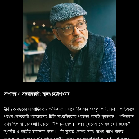
সম্পাদক ও সত্ত্বাধিকারী: সুজিৎ চট্টোপাধ্যায়
দীর্ঘ ৪৩ বছরের সাংবাদিকতার অভিজ্ঞতা। সঙ্গে বিজ্ঞাপন সংস্থা পরিচালনা। পশ্চিমবঙ্গে
প্রথম বেসরকারি প্রযোজনায় টিভি সাংবাদিকতার প্রচলন করেছি দূরদর্শনে। পশ্চিমবঙ্গে
তখন ছিল না বেসরকারি কোনো টিভি চ্যানেল।এরপর চ্যানেল ১০ সহু বেশ কয়েকটি
স্থানীয় ও জাতীয় চ্যানেলে কাজ। এই মুহুর্তে দেশের সাথে দশের পাশে থাকার
সংকল্পে রংহীন সংবাদ পরিবেশনে ব্রতী। আপনাদের সহযোগিতা কাম্য। চাই প্রখর