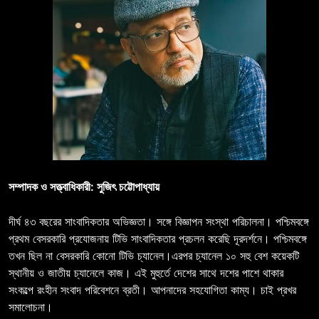
সম্পাদক ও সত্ত্বাধিকারী: সুজিৎ চট্টোপাধ্যায়
দীর্ঘ ৪৩ বছরের সাংবাদিকতার অভিজ্ঞতা। সঙ্গে বিজ্ঞাপন সংস্থা পরিচালনা। পশ্চিমবঙ্গে
প্রথম বেসরকারি প্রযোজনায় টিভি সাংবাদিকতার প্রচলন করেছি দূরদর্শনে। পশ্চিমবঙ্গে
তখন ছিল না বেসরকারি কোনো টিভি চ্যানেল।এরপর চ্যানেল ১০ সহু বেশ কয়েকটি
স্থানীয় ও জাতীয় চ্যানেলে কাজ। এই মুহুর্তে দেশের সাথে দশের পাশে থাকার
সংকল্পে রংহীন সংবাদ পরিবেশনে ব্রতী। আপনাদের সহযোগিতা কাম্য। চাই প্রখর
সমালোচনা।