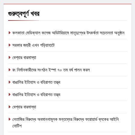
গুরুত্বপূর্ণ খবর
কলকাতা মেডিক্যাল কলেজ অডিটরিয়ামে মাতৃদুগ্ধের উৎকর্ষতা সচেতনতা অনুষ্ঠান
সরকার জহুরী এখন গড়িয়াহাটে
বেশ্যার বারমাস্যা
রং নির্মানকারীদের সংগঠন ইস্পা ৭০ তম বর্ষ পালন করল
বাঙালির ইতিহাস ও বহিরাগত তত্ত্ব
বাঙালির ইতিহাস ও বহিরাগত তত্ত্ব
বেশ্যার বারমাস্যা
নেতাজির বিরুদ্ধে অবমাননামূলক মন্তব্যের বিরুদ্ধে ফরোয়ার্ড ব্লকের আইনি
নোটিশ