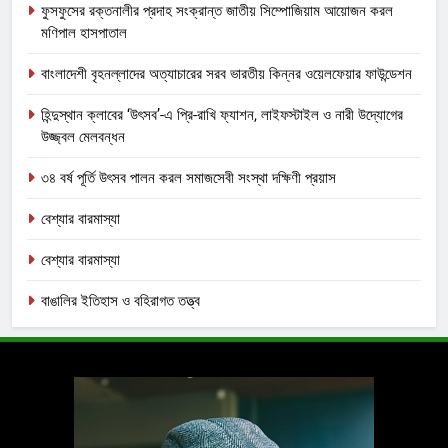
ফুসফুসের রক্তনালীর প্রদাহ সংক্রান্ত জাতীয় সিম্পোজিয়াম আয়োজন করল
মণিপাল হাসপাতাল
বাংলাদেশী বৃহনল্লাদের অত্যাচারের সরব ভারতীয় কিন্নর ওয়েলফেয়ার ফাউন্ডেশন
হিন্দুস্থান ক্লাবের ‘উৎসব’-এ প্রি-রাখি ফ্যাশন, লাইফস্টাইল ও নারী উদ্যোগের
উজ্জ্বল মেলবন্ধন
৩৪ বর্ষ পূর্তি উৎসব পালন করল সমাজসেবী সংস্থা দক্ষিণী প্রয়াস
বেশ্যার বারমাস্যা
বেশ্যার বারমাস্যা
বাঙালির ইতিহাস ও বহিরাগত তত্ত্ব