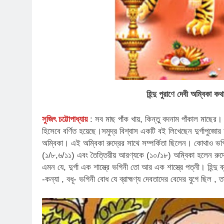
হিন্দু পুরাণে দেবী অম্বিকা 
সুজিৎ চট্টোপাধ্যায়
: সব মাছ পাঁক খায়, কিন্তু বদনাম পাঁকাল মাছে
হিসেবে বর্ণিত হয়েছে।সমুদ্র বিশ্বাস একটি বই লিখেছেন দুর্গাপুজোর
অম্বিকা। এই অম্বিকা রুদ্রের সাথে সম্পর্কিতা ছিলেন। কোথাও ভগিনী 
(১/৮,৬/১১) এবং তৈত্তিরীয় আরণ্যকে (১০/১৮) অম্বিকা হলেন রুদ্রের পত
এমন যে, দুর্গা এক শাস্ত্রে ভগিনী তো আর এক শাস্ত্রে পত্নী। হিন্দু
-কন্যা , বধূ- ভগিনী বোধ যে ব্রাহ্মণ্য দেবতাদের বেদের যুগে ছিল , তা