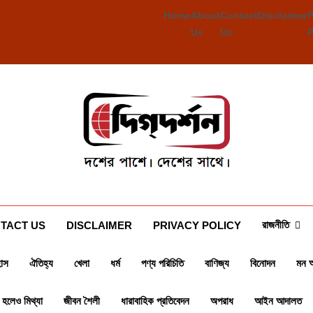
Home
About
Contact
Disclaimer
Us
Us
Deegdarshan
দশের পাশে দেশের পাশে
রাজনীতি
TACT US
DISCLAIMER
PRIVACY POLICY
াস
ঐতিহ্য
খেলা
ধর্ম
পণ্য পরিচিতি
বাণিজ্য
বিনোদন
মন 
 হলেও মিথ্যা
জীবন শৈলী
ধারাবাহিক প্রতিবেদন
অপরাধ
আইন আদালত