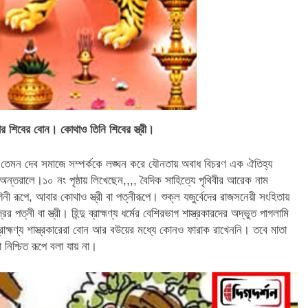
কথার শিবের বোন। কোথাও তিনি শিবের স্ত্রী।
র। তেমন দেব সমাজে সম্পর্ককে লঙ্ঘন করে যৌনতায় অবাধ বিচরণ এক ঐতিহ্য
 অন্তরালে।১০ নং পৃষ্ঠায় লিখেছেন,,,, বৈদিক সাহিত্যে পৃথিবীর আরেক নাম
রূপে, আবার কোথাও স্ত্রী বা পত্নীরূপে। শুক্ল যজুর্বেদের রাজসনেয়ী সংহিতায়
্নী বা স্ত্রী। হিন্দু ব্রাহ্মণ্য ধর্মের বেশিরভাগ শাস্ত্রকারদের অদ্ভুত পাগলামি
 ব্রাহ্মণ্য শাস্ত্রকারেরা বোন আর বউয়ের মধ্যে কোনও ফারাক রাখেননি। তবে মাতা
 নিশ্চিত রূপে বলা যায় না।