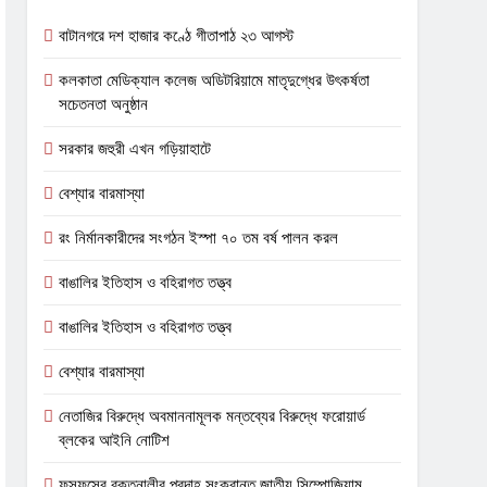
বাটানগরে দশ হাজার কণ্ঠে গীতাপাঠ ২৩ আগস্ট
কলকাতা মেডিক্যাল কলেজ অডিটরিয়ামে মাতৃদুগ্ধের উৎকর্ষতা
সচেতনতা অনুষ্ঠান
সরকার জহুরী এখন গড়িয়াহাটে
বেশ্যার বারমাস্যা
রং নির্মানকারীদের সংগঠন ইস্পা ৭০ তম বর্ষ পালন করল
বাঙালির ইতিহাস ও বহিরাগত তত্ত্ব
বাঙালির ইতিহাস ও বহিরাগত তত্ত্ব
বেশ্যার বারমাস্যা
নেতাজির বিরুদ্ধে অবমাননামূলক মন্তব্যের বিরুদ্ধে ফরোয়ার্ড
ব্লকের আইনি নোটিশ
ফুসফুসের রক্তনালীর প্রদাহ সংক্রান্ত জাতীয় সিম্পোজিয়াম