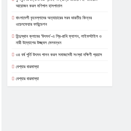
আয়োজন করল মণিপাল হাসপাতাল
বাংলাদেশী বৃহনল্লাদের অত্যাচারের সরব ভারতীয় কিন্নর
ওয়েলফেয়ার ফাউন্ডেশন
হিন্দুস্থান ক্লাবের ‘উৎসব’-এ প্রি-রাখি ফ্যাশন, লাইফস্টাইল ও
নারী উদ্যোগের উজ্জ্বল মেলবন্ধন
৩৪ বর্ষ পূর্তি উৎসব পালন করল সমাজসেবী সংস্থা দক্ষিণী প্রয়াস
বেশ্যার বারমাস্যা
বেশ্যার বারমাস্যা