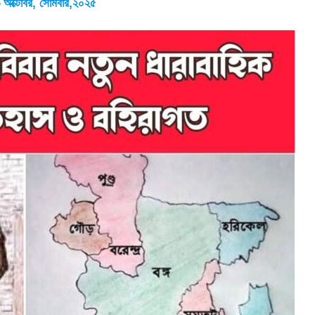
ব ৬ অক্টোবর, সোমবার,২০২৫