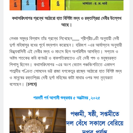
কথাসরিৎসাগর গ্রন্থে আঠারো হাত বিশিষ্টা মদ্য ও রক্তপ্রিয়া দেবীর উল্লেখ
আছে।
লেখক সমুদ্র বিশ্বাস তাঁর গ্রন্থে লিখেছেন,,,,,, শ্রীশ্রীচণ্ডী অনুযায়ী দেবী
দুর্গা মহিষাসুর বধের পূর্বে মদ্যপান করেছেন। হরিবংশ -এর আর্যাস্তব অনুযায়ী
বিন্ধ্যবাসিনী এই দেবীর মদ্য ও মাংসে ছিল অপরিসীম আসক্তি। সপ্তম ও
অষ্টম শতকের কবি বাণভট্ট ও বাকপতিরমতেও এই দেবী পশু ও মনুষ্যরক্ত
পিপাসু ছিলেন। কথাসরিৎসাগর -এর অংশ বেতাল পঞ্চবিংশতিতে একাদশ
শতাব্দীর পণ্ডিত সোমদেব ভট্ট রাজা যশকেতুর রাজ্যে আঠারো হাত বিশিষ্ট মদ্য
ও মানুষের রক্তপ্রিয় দেবী দুর্গা মহিষের কাটা মাথার ওপর সদা নৃত্যরতা
বলেছেন। (
চলবে)
পরবর্তী পর্ব আগামী শুক্রবার ৫ অক্টোবর ,২০২৫