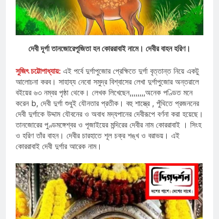
দেবী দূর্গা তানজোরেপূজিতা হন কোররাবাই নামে। দেবীর বাহন হরিণ।
সুজিৎ চট্টোপাধ্যায়:
এই পর্বে দুর্গাপুজোর প্রেক্ষিতে দুর্গা বৃত্তান্ত নিয়ে একটু
আলোচনা করব। সাহায্য নেবো সমুদ্র বিশ্বাসের লেখা দুর্গাপুজোর অন্তরালে
বইয়ের ৬৩ নম্বর পৃষ্ঠা থেকে। লেখক লিখেছেন,,,,,,,,অনেক পণ্ডিত মনে
করেন b, দেবী দুর্গা শুধুই যৌনতার প্রতীক। বহু শাস্ত্রে , পুঁথিতে প্রজননের
দেবী দুর্গাকে উদ্দাম যৌবনের ও অবাধ মদ্যপানের দেবীরূপে বর্ণনা করা হয়েছে।
তানজোরের পুণ্ডমঙ্গেশ্বর ও পূজাইয়ের মন্দিরের দেবীর নাম কোররাবাই । সিংহ
ও হরিণ তাঁর বাহন। দেবীর চারহাতে শূল চক্র শঙ্খ ও বরাভয়। এই
কোররাবাই দেবী দুর্গার আরেক নাম।