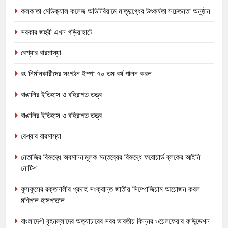
কলকাতা মেডিক্যাল কলেজ অডিটরিয়ামে মাতৃদুগ্ধের উৎকর্ষতা সচেতনতা অনুষ্ঠান
সরকার জহুরী এখন গড়িয়াহাটে
বেশ্যার বারমাস্যা
রং নির্মানকারীদের সংগঠন ইস্পা ৭০ তম বর্ষ পালন করল
বাঙালির ইতিহাস ও বহিরাগত তত্ত্ব
বাঙালির ইতিহাস ও বহিরাগত তত্ত্ব
বেশ্যার বারমাস্যা
নেতাজির বিরুদ্ধে অবমাননামূলক মন্তব্যের বিরুদ্ধে ফরোয়ার্ড ব্লকের আইনি
নোটিশ
ফুসফুসের রক্তনালীর প্রদাহ সংক্রান্ত জাতীয় সিম্পোজিয়াম আয়োজন করল
মণিপাল হাসপাতাল
বাংলাদেশী বৃহনল্লাদের অত্যাচারের সরব ভারতীয় কিন্নর ওয়েলফেয়ার ফাউন্ডেশন