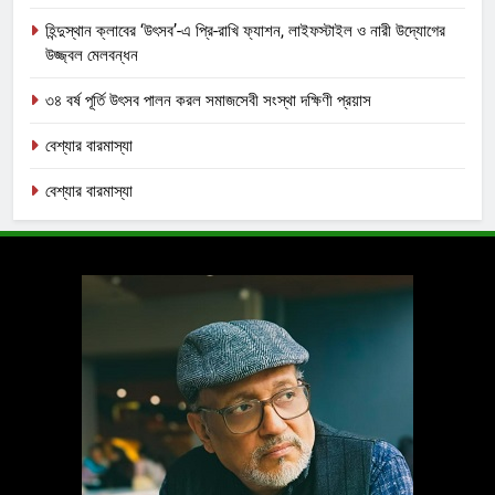
হিন্দুস্থান ক্লাবের ‘উৎসব’-এ প্রি-রাখি ফ্যাশন, লাইফস্টাইল ও নারী উদ্যোগের
উজ্জ্বল মেলবন্ধন
৩৪ বর্ষ পূর্তি উৎসব পালন করল সমাজসেবী সংস্থা দক্ষিণী প্রয়াস
বেশ্যার বারমাস্যা
বেশ্যার বারমাস্যা