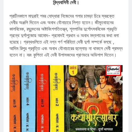
বিন্দ্যবাসিনী দেবী।
প্রাচীনকালে মাদুরাই শবর যোদ্ধারা নিজেদের গলার চামড়া চিরে স্বরক্তে
দেবীর অঞ্জলি দিতেন এবং অবাধ যৌনাচারে লিপ্ত হতেন। জীমূতবাহনের
কালবিবেক, রঘুনন্দনের অষ্টাবিংশশতিতত্ত্ব, শূলপানির দুর্গোৎসববিবেক প্রভৃতি
গ্রন্থে দুর্গাপুজোয় আমোদ- প্রমোদই প্রধান ও অবাধ মদ্যপানের কথা বলা
হয়েছে। গ্রন্থগুলিতে এই নগ্ন পর্ণ পরিহিতা দেবী দুর্গা সম্পর্কে বলছে ,
আদিম রিপুর প্রবৃত্তি এবং অবাধ যৌনাচারের হুল্লোড় না থাকলে দেবী প্রসন্ন
হতেন না। বরং কুপিতা এই দেবী উপাসকদের প্রাণভরে অভিশাপ দিতেন।