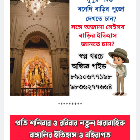
**
*******