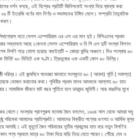
াসের দর্শন বলছে, এই বিশ্বের প্রতিটি জিনিসকেই সংখ্যা দিয়ে ব্যাখ্যা করা
৬ টি ইংরেজি বর্ণের মান নির্ণয় ও শুভাশুভের ইঙ্গিত মেলে। সম্প্রতি বৈদ্যুতিক
রম করল।
 । পিথাগোরাস মতে সেলস এম্পোরিয়াম এর এস এর মান দুই। বিপিএলের প্রথম
হওয়ার সম্ভাবনা আছে।কেননা সেলস এম্পোরিয়াম ও বি পি এল দুটি সংস্থা বিপণন
 বিপণি গড়ে তোলা হয়েছে বাগুইহাটি – জোড়া মন্দির অঞ্চলে। দিও সংস্থার ৬০
ডে এক মিনিট ৬০ মিনিটে এক ঘণ্টা। ত্রিভূজের এক একটি কোন ৬০ ডিগ্রি।
ষ্ঠী দরিদ্র। এই জন্মদিনে শুভেচ্ছা জানাতে সংস্কৃতে ৬০ ( আবদা) পূর্তি ( সমাপ্ত)
হায়কে ভোজন করানোর কথা। পৃথিবীর প্রথম মানব আদমকে আল্লাহ ৬০ হাত
র। সামাজিক জীবনে ষাট বছর পূর্তিতে বলে ডায়মন্ড জুবিলী। আর বাঙালির মুখে
ঢাকের বোলে। সংস্থার প্রাণপুরুষ মনোজ জৈন বললেন, ১৯৬৪ সাল থেকে আমরা শুধু
 সুষ্ঠু পরিষেবা আমাদের প্রতিশ্রুতি। আমাদের বিক্রীত পণ্যের গুণগত ও আর্থিক মূল্য
িয়ে আসছি। এই মূহূর্তে জৈন পরিবারের তৃতীয় প্রজন্মের হাত ধরে নতুন বিপণি’র
পণ্য প্রথমে মাত্র ৬০ টাকা দিয়ে বাড়ি নিয়ে যেতে পারেন। পৌঁছে দেব ও