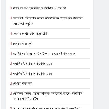
বাটানগরে দশ হাজার কণ্ঠে গীতাপাঠ ২৩ আগস্ট
কলকাতা মেডিক্যাল কলেজ অডিটরিয়ামে মাতৃদুগ্ধের উৎকর্ষতা
সচেতনতা অনুষ্ঠান
সরকার জহুরী এখন গড়িয়াহাটে
বেশ্যার বারমাস্যা
রং নির্মানকারীদের সংগঠন ইস্পা ৭০ তম বর্ষ পালন করল
বাঙালির ইতিহাস ও বহিরাগত তত্ত্ব
বাঙালির ইতিহাস ও বহিরাগত তত্ত্ব
বেশ্যার বারমাস্যা
নেতাজির বিরুদ্ধে অবমাননামূলক মন্তব্যের বিরুদ্ধে ফরোয়ার্ড
ব্লকের আইনি নোটিশ
ফুসফুসের রক্তনালীর প্রদাহ সংক্রান্ত জাতীয় সিম্পোজিয়াম