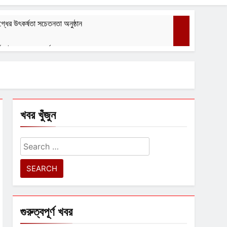
্ধের উৎকর্ষতা সচেতনতা অনুষ্ঠান
গঠন ইস্পা ৭০ তম বর্ষ পালন করল
বেশ্যার বারমাস্যা
August 1, 2026
খবর খুঁজুন
Search
for:
গুরুত্বপূর্ণ খবর