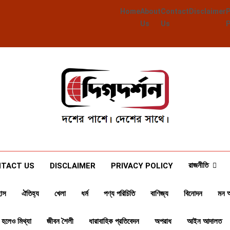
Home
About
Contact
Disclaimer
Us
Us
Deegdarshan
দশের পাশে দেশের পাশে
রাজনীতি
TACT US
DISCLAIMER
PRIVACY POLICY
াস
ঐতিহ্য
খেলা
ধর্ম
পণ্য পরিচিতি
বাণিজ্য
বিনোদন
মন 
 হলেও মিথ্যা
জীবন শৈলী
ধারাবাহিক প্রতিবেদন
অপরাধ
আইন আদালত