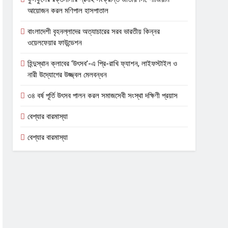
আয়োজন করল মণিপাল হাসপাতাল
বাংলাদেশী বৃহনল্লাদের অত্যাচারের সরব ভারতীয় কিন্নর
ওয়েলফেয়ার ফাউন্ডেশন
হিন্দুস্থান ক্লাবের ‘উৎসব’-এ প্রি-রাখি ফ্যাশন, লাইফস্টাইল ও
নারী উদ্যোগের উজ্জ্বল মেলবন্ধন
৩৪ বর্ষ পূর্তি উৎসব পালন করল সমাজসেবী সংস্থা দক্ষিণী প্রয়াস
বেশ্যার বারমাস্যা
বেশ্যার বারমাস্যা