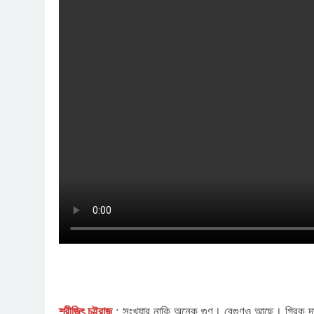
শ্রীজিৎ চট্টরাজ
: সংখ্যার নাকি অনেক গুণ। বেগুণও আছে। গ্রিক দার্