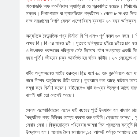
ফিলোজফি অফ কর্নেলিয়াস অ্যাগ্রিপ্পা তে প্রকাশিত হয়েছে। পিথাগোর
সম্ভব। পিথাগোরাস বা ক্যালডিয়ান পদ্ধতিতে ১ থেকে ৮ সংখ্যা দিয়ে ২
সাজ সরঞ্জামের বিপণি সেলস এম্পোরিয়াম ব্যবসায় ৬০ বছর অতিক্
অন্যদিকে বৈদ্যুতিক পণ্য নির্মাতা বি পি এলও পূর্ণ করল ৬০ বছর
অক্ষর বি। বি এর মানও দুই। সুতরাং ভবিষ্যতে দুইয়ে দুইয়ে চার 
ও উৎপাদক পরষ্পরের পরিপূরক সেই হিসেবে যৌথ সংগ্রহের একটি বিশেষ
বছর পূর্তি। জীবনের চক্র আবর্তিত হয় ঘড়ির কাঁটায়। ৬০ সেকেন্
ধর্মীয় অনুশাসনেও ষাটের গুরুত্ব।হিন্দু ধর্মে ৬০ তম জন্মদিনকে বলে ষ
নামে বিশেষ অনুষ্ঠানের রীতি আছে। কুরআনে বলা আছে ষাটজন অস
লম্বা করে নির্মাণ করেন। বাইবেলেও ষাট সংখ্যার উল্লেখ আছে বারবা
বালাই ষাট তো লেগেই আছে।
সেলস এম্পোরিয়ামের এহেন ষাট বছরের পূর্তি উদযাপন হল বাংলার 
বৈদ্যুতিক পণ্য বিক্রির লক্ষ্যে ব্যবসা শুরু করিনি।ক্রেতার আস্থা ,
সেরার সেরা। বিক্রয়োত্তর পরিষেবায় আমরা তিন প্রজন্মের সন্তুষ্টি দ
উদ্বোধন হল। মনোজ জৈন জানালেন,১৫ আগস্ট পর্যন্ত আমাদের যেকোন 