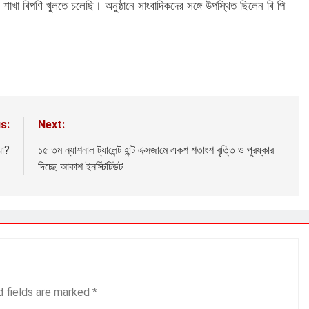
শাখা বিপণি খুলতে চলেছি। অনুষ্ঠানে সাংবাদিকদের সঙ্গে উপস্থিত ছিলেন বি পি
s:
Next:
়া?
১৫ তম ন্যাশনাল ট্যালেন্ট হান্ট এক্সজামে একশ শতাংশ বৃত্তি ও পুরষ্কার
দিচ্ছে আকাশ ইনস্টিটিউট
d fields are marked
*