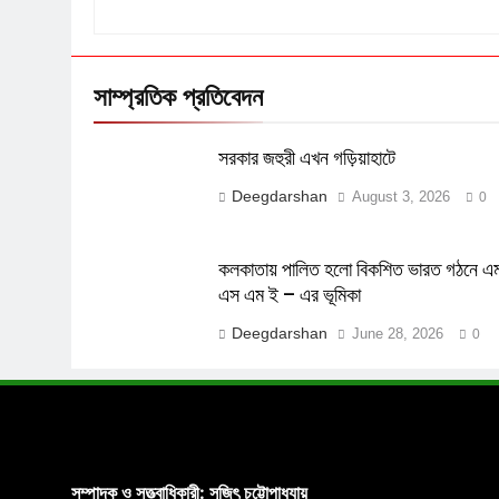
সাম্প্রতিক প্রতিবেদন
সরকার জহুরী এখন গড়িয়াহাটে
Deegdarshan
August 3, 2026
0
কলকাতায় পালিত হলো বিকশিত ভারত গঠনে এ
এস এম ই – এর ভূমিকা
Deegdarshan
June 28, 2026
0
সম্পাদক ও সত্ত্বাধিকারী: সুজিৎ চট্টোপাধ্যায়