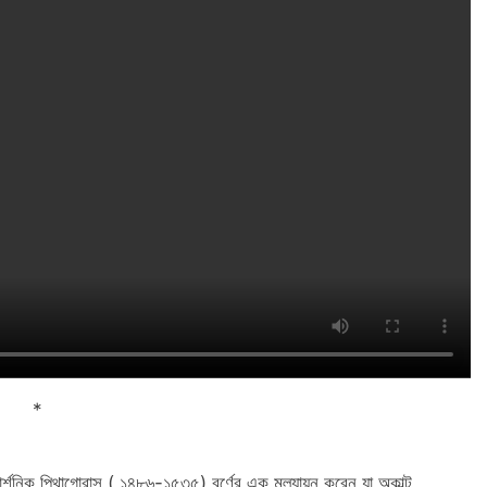
*
শনিক পিথাগোরাস ( ১৪৮৬-১৫৩৫) বর্ণের এক মূল্যায়ন করেন যা অকাল্ট