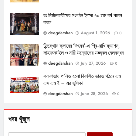
রং নির্মানকারীদের সংগঠন ইস্পা ৭০ তম বর্ষ পালন
করল
deegdarshan
August 1, 2026
0
হিন্দুস্থান ক্লাবের ‘উৎসব’-এ প্রি-রাখি ফ্যাশন,
লাইফস্টাইল ও নারী উদ্যোগের উজ্জ্বল মেলবন্ধন
deegdarshan
July 27, 2026
0
কলকাতায় পালিত হলো বিকশিত ভারত গঠনে এম
এস এম ই – এর ভূমিকা
deegdarshan
June 28, 2026
0
খবর খুঁজুন