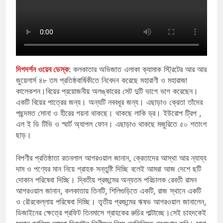
দিগদর্শন ওয়েব ডেস্ক
: কলকাতার অভিজাত এলাকা ক্যামাক স্ট্রিটের আর আর
জুয়েলার্স ৪৮ তম প্রতিষ্ঠবার্ষিকীতে নিবেদন করেছে মহারাণী ও মহারাজা
কালেকশন।বিয়ের প্রয়োজনীয় অলঙ্কারের সেট দুটি ভাগে ভাগ করেছেন।
একটি বিয়ের পাত্রের জন্য। অন্যটি নববধূর জন্য। এছাড়াও ক্রেতা তাঁদের
পছন্দমত সোনা ও হীরের গয়না থাকছে। থাকছে লাকি ড্র। ইউরোপ ট্রিপ ,
এল ই ডি টিভি ও স্মার্ট অ্যাপল ফোন। এছাড়াও থাকছে মজুরিতে ৫০ শতাংশ
ছাড়।
বিপণীর প্রতিষ্ঠাতা রতনলাল আগরওয়াল জানান, ক্রেতাদের আস্থা আর ন্যায্য
দাম ও পণ্যের মান নিয়ে গ্রাহক সন্তুষ্টি দিচ্ছি বলেই আমরা আজ দেশে ছটি
দোকান পরিষেবা দিচ্ছি। দ্বিতীয় প্রজন্মের অন্যতম পরিচালক রেবতী রামন
আগরওয়াল জানান, কলকাতায় তিনটি, শিলিগুড়িতে একটি, রাজ স্থানে একটি
ও রৌরকেল্লায় পরিষেবা দিচ্ছি। তৃতীয় প্রজন্মের ঋষভ আগরওয়াল জানালেন,
ডিজাইনের ক্ষেত্রে প্রফিট তিনমাসে গ্রাহকের রুচির পাল্টাচ্ছে।সেই চাহদকেই