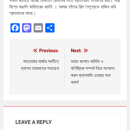
সম্মান জানিয়ে আমরা ডিজাইন শিল্পীদের নিয়ে প্রতিনিয়ত গবেষণার করি। সারা
বিশ্বে বাঙালি কারিগরের খ্যাতি । আমরা তাঁদের শিল্প নৈপূণ্যকে হাজির করি
গ্রাহকদের কাছে।
Facebook
Mastodon
Email
Share
Previous:
Next:
Post
navigation
সাততারায় মার্জার সরণীতে
ভারত জাপান আর্থিক ও
ফ্যাশন তারকাদের পদচারণা
বাণিজ্যিক সম্পর্ক নিয়ে সম্মেলন
করল ক্যালকাটা চেম্বার অফ
কমার্স
LEAVE A REPLY