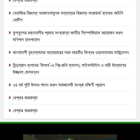
বেশ্যার বারমাস্যা
নেতাজির বিরুদ্ধে অবমাননামূলক মন্তব্যের বিরুদ্ধে ফরোয়ার্ড ব্লকের আইনি
নোটিশ
ফুসফুসের রক্তনালীর প্রদাহ সংক্রান্ত জাতীয় সিম্পোজিয়াম আয়োজন করল
মণিপাল হাসপাতাল
বাংলাদেশী বৃহনল্লাদের অত্যাচারের সরব ভারতীয় কিন্নর ওয়েলফেয়ার ফাউন্ডেশন
হিন্দুস্থান ক্লাবের ‘উৎসব’-এ প্রি-রাখি ফ্যাশন, লাইফস্টাইল ও নারী উদ্যোগের
উজ্জ্বল মেলবন্ধন
৩৪ বর্ষ পূর্তি উৎসব পালন করল সমাজসেবী সংস্থা দক্ষিণী প্রয়াস
বেশ্যার বারমাস্যা
বেশ্যার বারমাস্যা