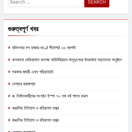
Search
for:
গুরুত্বপূর্ণ খবর
বাটানগরে দশ হাজার কণ্ঠে গীতাপাঠ ২৩ আগস্ট
কলকাতা মেডিক্যাল কলেজ অডিটরিয়ামে মাতৃদুগ্ধের উৎকর্ষতা সচেতনতা অনুষ্ঠান
সরকার জহুরী এখন গড়িয়াহাটে
বেশ্যার বারমাস্যা
রং নির্মানকারীদের সংগঠন ইস্পা ৭০ তম বর্ষ পালন করল
বাঙালির ইতিহাস ও বহিরাগত তত্ত্ব
বাঙালির ইতিহাস ও বহিরাগত তত্ত্ব