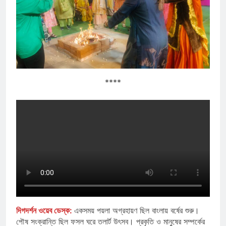
****
দিগদর্শন ওয়েব ডেস্ক:
একসময় পয়লা অগ্রহায়ণ ছিল বাংলায় বর্ষের শুরু।
পৌষ সংক্রান্তি ছিল ফসল ঘরে তলার্ট উৎসব। প্রকৃতি ও মানুষের সম্পর্কের