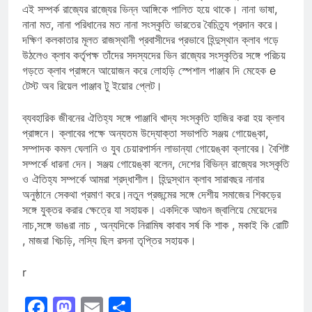
এই সম্পর্ক রাজ্যের রাজ্যের ভিন্ন আঙ্গিকে পালিত হয়ে থাকে। নানা ভাষা,
নানা মত, নানা পরিধানের মত নানা সংস্কৃতি ভারতের বৈচিত্র্য প্রদান করে।
দক্ষিণ কলকাতার মূলত রাজস্থানী প্রবাসীদের প্রভাবে হিন্দুস্থান ক্লাব গড়ে
উঠলেও ক্লাব কর্তৃপক্ষ তাঁদের সদস্যদের ভিন রাজ্যের সংস্কৃতির সঙ্গে পরিচয়
গড়তে ক্লাব প্রাঙ্গনে আয়োজন করে লোহড়ি স্পেশাল পাঞ্জাব দি মেহেক e
টেস্ট অব রিয়েল পাঞ্জাব টু ইয়োর প্লেট।
ব্যবহারিক জীবনের ঐতিহ্য সঙ্গে পাঞ্জাবি খাদ্য সংস্কৃতি হাজির করা হয় ক্লাব
প্রাঙ্গনে। ক্লাবের পক্ষে অন্যতম উদ্যোক্তা সভাপতি সঞ্জয় গোয়েঙ্কা,
সম্পাদক কমল ঘেলানি ও যুব চেয়ারপার্সন লাভান্যা গোয়েঙ্কা ক্লাবের। বৈশিষ্ট
সম্পর্কে ধারনা দেন। সঞ্জয় গোয়েঙ্কা বলেন, দেশের বিভিন্ন রাজ্যের সংস্কৃতি
ও ঐতিহ্য সম্পর্কে আমরা শ্রদ্ধাশীল। হিন্দুস্থান ক্লাব সারাবছর নানার
অনুষ্ঠানে সেকথা প্রমাণ করে।নতুন প্রজন্মের সঙ্গে দেশীয় সমাজের শিকড়ের
সঙ্গে যুক্তর করার ক্ষেত্রে যা সহায়ক। একদিকে আগুন জ্বালিয়ে মেয়েদের
নাচ,সঙ্গে ভাঙরা নাচ , অন্যদিকে নিরামিষ কাবাব সর্ষ কি শাক , মকাই কি রোটি
, মাজরা খিচড়ি, লস্যি ছিল রসনা তৃপ্তির সহায়ক।
r
Facebook
Mastodon
Email
Share