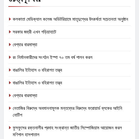
কলকাতা মেডিক্যাল কলেজ অডিটরিয়ামে মাতৃদুগ্ধের উৎকর্ষতা সচেতনতা অনুষ্ঠান
সরকার জহুরী এখন গড়িয়াহাটে
বেশ্যার বারমাস্যা
রং নির্মানকারীদের সংগঠন ইস্পা ৭০ তম বর্ষ পালন করল
বাঙালির ইতিহাস ও বহিরাগত তত্ত্ব
বাঙালির ইতিহাস ও বহিরাগত তত্ত্ব
বেশ্যার বারমাস্যা
নেতাজির বিরুদ্ধে অবমাননামূলক মন্তব্যের বিরুদ্ধে ফরোয়ার্ড ব্লকের আইনি
নোটিশ
ফুসফুসের রক্তনালীর প্রদাহ সংক্রান্ত জাতীয় সিম্পোজিয়াম আয়োজন করল
মণিপাল হাসপাতাল