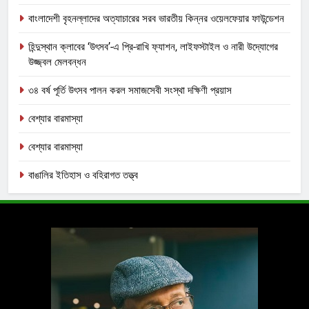
বাংলাদেশী বৃহনল্লাদের অত্যাচারের সরব ভারতীয় কিন্নর ওয়েলফেয়ার ফাউন্ডেশন
হিন্দুস্থান ক্লাবের ‘উৎসব’-এ প্রি-রাখি ফ্যাশন, লাইফস্টাইল ও নারী উদ্যোগের
উজ্জ্বল মেলবন্ধন
৩৪ বর্ষ পূর্তি উৎসব পালন করল সমাজসেবী সংস্থা দক্ষিণী প্রয়াস
বেশ্যার বারমাস্যা
বেশ্যার বারমাস্যা
বাঙালির ইতিহাস ও বহিরাগত তত্ত্ব