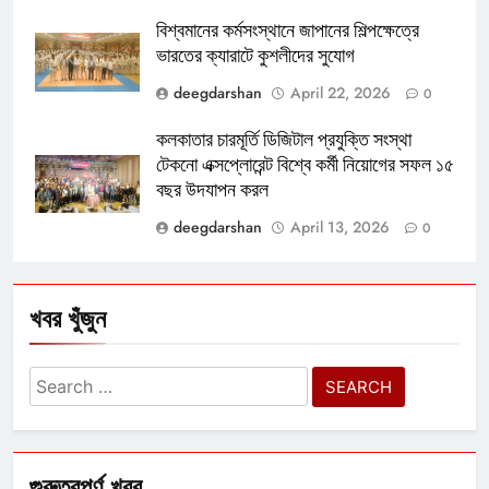
বিশ্বমানের কর্মসংস্থানে জাপানের শিল্পক্ষেত্রে
ভারতের ক্যারাটে কুশলীদের সুযোগ
deegdarshan
April 22, 2026
0
কলকাতার চারমূর্তি ডিজিটাল প্রযুক্তি সংস্থা
টেকনো এক্সপ্লোরেন্ট বিশ্বে কর্মী নিয়োগের সফল ১৫
বছর উদযাপন করল
deegdarshan
April 13, 2026
0
খবর খুঁজুন
Search
for:
গুরুত্বপূর্ণ খবর