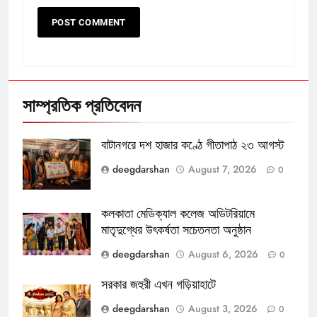
সাম্প্রতিক প্রতিবেদন
বাটানগরে দশ হাজার কণ্ঠে গীতাপাঠ ২৩ আগস্ট
deegdarshan
August 7, 2026
0
কলকাতা মেডিক্যাল কলেজ অডিটরিয়ামে
মাতৃদুগ্ধের উৎকর্ষতা সচেতনতা অনুষ্ঠান
deegdarshan
August 6, 2026
0
সরকার জহুরী এখন গড়িয়াহাটে
deegdarshan
August 3, 2026
0