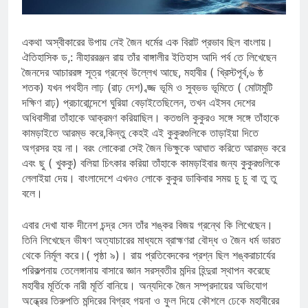
একথা অস্বীকারের উপায় নেই জৈন ধর্মের এক বিরাট প্রভাব ছিল বাংলায়।
ঐতিহাসিক ড,: নীহাররঞ্জন রায় তাঁর বাঙ্গালীর ইতিহাস আদি পর্ব তে লিখেছেন
জৈনদের আচাররঙ্গ সূত্র গ্রন্থে উল্লেখ আছে, মহাবীর ( খ্রিস্টপূর্ব,৬ ষ্ঠ
শতক) যখন পথহীন লাঢ় (রাঢ় দেশ) ব্জ্জ ভূমি ও সুব্ভভ ভূমিতে ( মোটামুটি
দক্ষিণ রাঢ়) প্রচারোন্দেশে ঘুরিয়া বেড়াইতেছিলেন, তখন এইসব দেশের
অধিবাসীরা তাঁহাকে আক্রমণ করিয়াছিল। কতগুলি কুকুরও সঙ্গে সঙ্গে তাঁহাকে
কামড়াইতে আরম্ভ করে,কিন্তু কেহই এই কুকুরগুলিকে তাড়াইয়া দিতে
অগ্রসর হয় না। বরং লোকেরা সেই জৈন ভিক্ষুকে আঘাত করিতে আরম্ভ করে
এবং ছু ( খুককু) বলিয়া চিৎকার করিয়া তাঁহাকে কামড়াইবার জন্য কুকুরগুলিকে
লেলাইয়া দেয়। বাংলাদেশে এখনও লোকে কুকুর ডাকিবার সময় চু চু বা তু তু
বলে।
এবার দেখা যাক দীনেশ চন্দ্র সেন তাঁর শঙ্কর বিজয় গ্রন্থে কি লিখেছেন।
তিনি লিখেছেন ভীষণ অত্যাচারের মাধ্যমে ব্রাহ্মণরা বৌদ্ধ ও জৈন ধর্ম ভারত
থেকে নির্মূল করে।( পৃষ্ঠা ৯)। রায় প্রতিবেদকের প্রশ্ন ছিল শঙ্করাচার্যের
পরিকল্পনায় তেলেঙ্গানায় বাসারে জ্ঞান সরস্বতীর মন্দির হিন্দুরা স্থাপন করেছে
মহাবীর মূর্তিকে নারী মূর্তি বানিয়ে। অন্যদিকে জৈন সম্প্রদায়ের অভিযোগ
অন্ধ্রের তিরুপতি মন্দিরের বিগ্রহ গয়না ও ফুল দিয়ে কৌশলে ঢেকে মহাবীরের