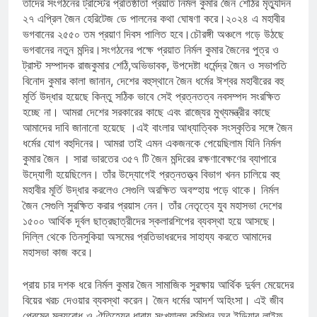
তাঁদের সংগঠনের ট্রাস্টের প্রতিষ্ঠাতা প্রয়াত নির্মল কুমার জৈন শেঠির মৃত্যুদিন
২৭ এপ্রিল জৈন হেরিটেজ ডে পালনের কথা ঘোষণা করে।২০২৪ এ মহাবীর
ভগবানের ২৫৫০ তম প্রয়াণ দিবস পালিত হবে।চৌরঙ্গী অঞ্চলে গড়ে উঠছে
ভগবানের নতুন মন্দির।সংগঠনের পক্ষে প্রয়াত নির্মল কুমার জৈনের পুত্র ও
ট্রাস্ট সম্পাদক রাজকুমার শেঠি,অভিভাবক, উপদেষ্টা ধর্মেন্দ্র জৈন ও সভাপতি
বিনোদ কুমার কালা জানান, দেশের বহুস্থানে জৈন ধর্মের ঈশ্বর মহাবীরের বহু
মূর্তি উদ্ধার হয়েছে কিন্তু সঠিক ভাবে সেই প্রত্নতত্ব নবসম্পদ সংরক্ষিত
হচ্ছে না। আমরা দেশের সরকারের কাছে এবং রাজ্যের মুখ্যমন্ত্রীর কাছে
আমাদের দাবি জানানো হয়েছে ।এই বাংলার আধ্যাত্বিক সংস্কৃতির সঙ্গে জৈন
ধর্মের যোগ বহুদিনের। আমরা তাই এমন একজনকে পেয়েছিলাম যিনি নির্মল
কুমার জৈন । সারা ভারতের ৩৫৭ টি জৈন মন্দিরের রক্ষণাবেক্ষণের ব্যাপারে
উদ্যোগী হয়েছিলেন। তাঁর উদ্যোগেই প্রত্নতত্ত্ব বিভাগ খনন চালিয়ে বহু
মহাবীর মূর্তি উদ্ধার করলেও সেগুলি অরক্ষিত অবস্হায় পড়ে থাকে। নির্মল
জৈন সেগুলি সুরক্ষিত করার প্রয়াস নেন। তাঁর নেতৃত্বে যুব মহাসভা দেশের
১৫০০ আর্থিক দূর্বল ছাত্রছাত্রীদের স্কলারশিপের ব্যবস্থা হয়ে আসছে।
দিল্লি থেকে তিনসুকিয়া অসমের প্রতিভাধরদের সাহায্য করতে আমাদের
মহাসভা কাজ করে।
প্রায় চার দশক ধরে নির্মল কুমার জৈন সামাজিক সুরক্ষায় আর্থিক দুর্বল মেয়েদের
বিয়ের খরচ দেওয়ার ব্যবস্থা করেন। জৈন ধর্মের আদর্শ অহিংসা। এই জীব
প্রেমের মূল্যবোধ ও ঐতিহ্যের ধারায় সংখ্যালঘু কমিশন অব ইন্ডিয়ার লাইফ