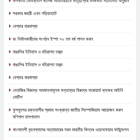
কলকাতা মেডিক্যাল কলেজ অডিটরিয়ামে মাতৃদুগ্ধের উৎকর্ষতা সচেতনতা অনুষ্ঠান
সরকার জহুরী এখন গড়িয়াহাটে
বেশ্যার বারমাস্যা
রং নির্মানকারীদের সংগঠন ইস্পা ৭০ তম বর্ষ পালন করল
বাঙালির ইতিহাস ও বহিরাগত তত্ত্ব
বাঙালির ইতিহাস ও বহিরাগত তত্ত্ব
বেশ্যার বারমাস্যা
নেতাজির বিরুদ্ধে অবমাননামূলক মন্তব্যের বিরুদ্ধে ফরোয়ার্ড ব্লকের আইনি
নোটিশ
ফুসফুসের রক্তনালীর প্রদাহ সংক্রান্ত জাতীয় সিম্পোজিয়াম আয়োজন করল
মণিপাল হাসপাতাল
বাংলাদেশী বৃহনল্লাদের অত্যাচারের সরব ভারতীয় কিন্নর ওয়েলফেয়ার ফাউন্ডেশন