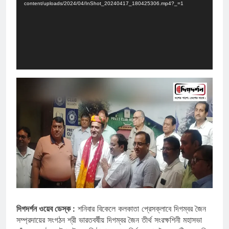
content/uploads/2024/04/InShot_20240417_180425306.mp4?_=1
দিগদর্শন ওয়েব ডেস্ক :
শনিবার বিকেলে কলকাতা প্রেসক্লাবে দিগম্বর জৈন
সম্প্রদায়ের সংগঠন শ্রী ভারতবর্ষীয় দিগম্বর জৈন তীর্থ সংরক্ষশিনী মহাসভা