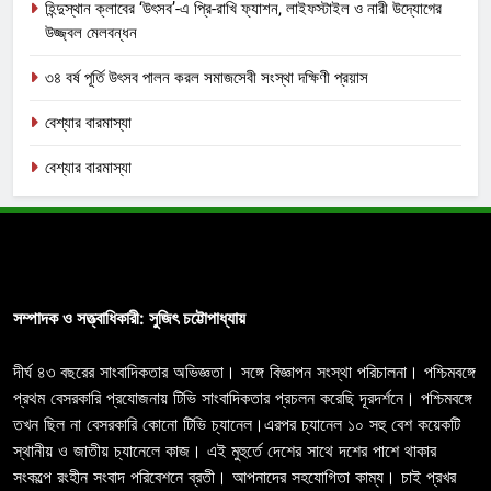
হিন্দুস্থান ক্লাবের ‘উৎসব’-এ প্রি-রাখি ফ্যাশন, লাইফস্টাইল ও নারী উদ্যোগের
উজ্জ্বল মেলবন্ধন
৩৪ বর্ষ পূর্তি উৎসব পালন করল সমাজসেবী সংস্থা দক্ষিণী প্রয়াস
বেশ্যার বারমাস্যা
বেশ্যার বারমাস্যা
সম্পাদক ও সত্ত্বাধিকারী: সুজিৎ চট্টোপাধ্যায়
দীর্ঘ ৪৩ বছরের সাংবাদিকতার অভিজ্ঞতা। সঙ্গে বিজ্ঞাপন সংস্থা পরিচালনা। পশ্চিমবঙ্গে
প্রথম বেসরকারি প্রযোজনায় টিভি সাংবাদিকতার প্রচলন করেছি দূরদর্শনে। পশ্চিমবঙ্গে
তখন ছিল না বেসরকারি কোনো টিভি চ্যানেল।এরপর চ্যানেল ১০ সহু বেশ কয়েকটি
স্থানীয় ও জাতীয় চ্যানেলে কাজ। এই মুহুর্তে দেশের সাথে দশের পাশে থাকার
সংকল্পে রংহীন সংবাদ পরিবেশনে ব্রতী। আপনাদের সহযোগিতা কাম্য। চাই প্রখর