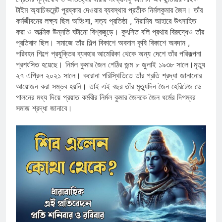
টাইম অ্যাচিভমেন্ট পুরষ্কার দেওয়ার ব্যবস্থার প্রতীক নির্মলকুমার জৈন। তাঁর
কর্মজীবনের লক্ষ্য ছিল অহিংসা, সত্য প্রতিষ্ঠা , নিরামিষ আহারে উৎসাহিত
করা ও আত্মিক উন্নতি ঘটানো বিশ্বজুড়ে। কুৎসিত বলি প্রথার বিরুদ্ধেও তাঁর
প্রতিবাদ ছিল। সমাজে তাঁর শিল্প বিকাশে অবদান কৃষি বিকাশে অবদান ,
পরিবহন শিল্পে প্রযুক্তির ব্যবহার আমেরিকা থেকে অন্য দেশে তাঁর পরিকল্পনা
প্রশংসিত হয়েছে। নির্মল কুমার জৈন শেঠির জন্ম ৮ জুলাই ১৯৩৮ সালে।মৃত্যু
২৭ এপ্রিল ২০২১ সালে। করোনা পরিস্থিতিতে তাঁর প্রতি শ্রদ্ধা জানানোর
আয়োজন করা সম্ভব হয়নি। তাই এই বছর তাঁর মৃত্যুদিন জৈন হেরিটেজ ডে
পালনের মধ্য দিয়ে প্রয়াত কর্মবীর নির্মল কুমার জৈনকে জৈন ধর্মের দিগম্বর
সমাজ শ্রদ্ধা জানাবে।