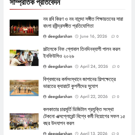
সাম্প্রতিক প্রতিবেদন
নব রবি কিরণ ও নব নালন্দা সঙ্গীত শিক্ষায়তনের সারা
বাংলা রবীন্দ্রসঙ্গীত প্রতিযোগিতা
deegdarshan
June 16, 2026
0
সল্টলেকে নিফ গ্লোবাল তিনদিনব্যাপী পালন করল
ইনফিউসিও ২০২৬
deegdarshan
April 24, 2026
0
বিশ্বমানের কর্মসংস্থানে জাপানের শিল্পক্ষেত্রে
ভারতের ক্যারাটে কুশলীদের সুযোগ
deegdarshan
April 22, 2026
0
কলকাতার চারমূর্তি ডিজিটাল প্রযুক্তি সংস্থা
টেকনো এক্সপ্লোরেন্ট বিশ্বে কর্মী নিয়োগের সফল ১৫
বছর উদযাপন করল
deegdarshan
April 13, 2026
0