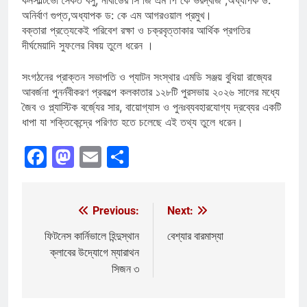
কনসাল্টিভো সৈকত বসু, নাবার্ডের সি জি এম পি কে ভরদ্বাজ ,অধ্যাপক ড:
অনির্বাণ গুপ্ত,অধ্যাপক ড: কে এম আগরওয়াল প্রমুখ।
বক্তারা প্রত্যেকেই পরিবেশ রক্ষা ও চক্রবৃত্তাকার আর্থিক প্রগতির
দীর্ঘমেয়াদি সুফলের বিষয় তুলে ধরেন ।
সংগঠনের প্রাক্তন সভাপতি ও প্যাটন সংস্থার এমডি সঞ্জয় বুধিয়া রাজ্যের
আবর্জনা পুনর্নবীকরণ প্রকল্পে কলকাতার ১২৮টি পুরসভায় ২০২৬ সালের মধ্যে
জৈব ও প্ল্যাস্টিক বর্জ্যের সার, বায়োগ্যাস ও পুনঃব্যবহারযোগ্য দ্রব্যের একটি
ধাপা যা শক্তিকেন্দ্রে পরিণত হতে চলেছে এই তথ্য তুলে ধরেন।
Facebook
Mastodon
Email
Share
Previous:
Next:
Post
navigation
ফিটনেস কার্নিভালে হিন্দুস্থান
বেশ্যার বারমাস্যা
ক্লাবের উদ্যোগে ম্যারাথন
সিজন ৩