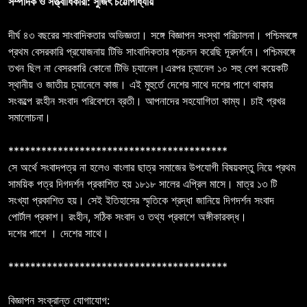
সম্পাদক ও সত্ত্বাধিকারী: সুজিৎ চট্টোপাধ্যায়
দীর্ঘ ৪৩ বছরের সাংবাদিকতার অভিজ্ঞতা। সঙ্গে বিজ্ঞাপন সংস্থা পরিচালনা। পশ্চিমবঙ্গে
প্রথম বেসরকারি প্রযোজনায় টিভি সাংবাদিকতার প্রচলন করেছি দূরদর্শনে। পশ্চিমবঙ্গে
তখন ছিল না বেসরকারি কোনো টিভি চ্যানেল।এরপর চ্যানেল ১০ সহু বেশ কয়েকটি
স্থানীয় ও জাতীয় চ্যানেলে কাজ। এই মুহুর্তে দেশের সাথে দশের পাশে থাকার
সংকল্পে রংহীন সংবাদ পরিবেশনে ব্রতী। আপনাদের সহযোগিতা কাম্য। চাই প্রখর
সমালোচনা।
****************************************
সে অর্থে সংবাদপত্র না হলেও বাংলার ছাত্র সমাজের উপযোগী বিষয়বস্তু নিয়ে প্রথম
সাময়িক পত্র দিগদর্শন প্রকাশিত হয় ১৮১৮ সালের এপ্রিল মাসে। মাত্র ১৩ টি
সংখ্যা প্রকাশিত হয়। সেই ইতিহাসের স্মৃতিকে শ্রদ্ধা জানিয়ে দিগদর্শন সংবাদ
পোর্টাল প্রকাশ। রংহীন, সঠিক সংবাদ ও তথ্য প্রকাশে অঙ্গীকারবদ্ধ।
দশের পাশে । দেশের সাথে।
****************************************
বিজ্ঞাপন সংক্রান্ত যোগাযোগ: