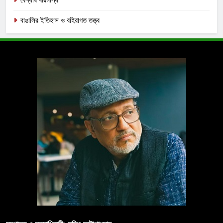
বেশ্যার বারমাস্যা
বাঙালির ইতিহাস ও বহিরাগত তত্ত্ব