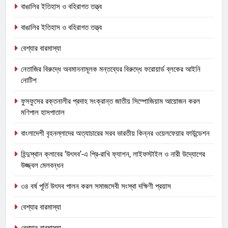
বাঙালির ইতিহাস ও বহিরাগত তত্ত্ব
বাঙালির ইতিহাস ও বহিরাগত তত্ত্ব
বেশ্যার বারমাস্যা
নেতাজির বিরুদ্ধে অবমাননামূলক মন্তব্যের বিরুদ্ধে ফরোয়ার্ড ব্লকের আইনি
নোটিশ
ফুসফুসের রক্তনালীর প্রদাহ সংক্রান্ত জাতীয় সিম্পোজিয়াম আয়োজন করল
মণিপাল হাসপাতাল
বাংলাদেশী বৃহনল্লাদের অত্যাচারের সরব ভারতীয় কিন্নর ওয়েলফেয়ার ফাউন্ডেশন
হিন্দুস্থান ক্লাবের ‘উৎসব’-এ প্রি-রাখি ফ্যাশন, লাইফস্টাইল ও নারী উদ্যোগের
উজ্জ্বল মেলবন্ধন
৩৪ বর্ষ পূর্তি উৎসব পালন করল সমাজসেবী সংস্থা দক্ষিণী প্রয়াস
বেশ্যার বারমাস্যা