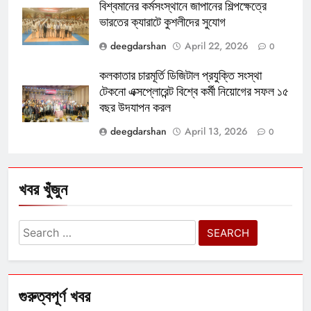
বিশ্বমানের কর্মসংস্থানে জাপানের শিল্পক্ষেত্রে
ভারতের ক্যারাটে কুশলীদের সুযোগ
deegdarshan
April 22, 2026
0
কলকাতার চারমূর্তি ডিজিটাল প্রযুক্তি সংস্থা
টেকনো এক্সপ্লোরেন্ট বিশ্বে কর্মী নিয়োগের সফল ১৫
বছর উদযাপন করল
deegdarshan
April 13, 2026
0
খবর খুঁজুন
Search
for:
গুরুত্বপূর্ণ খবর