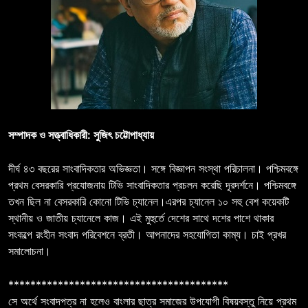
সম্পাদক ও সত্ত্বাধিকারী: সুজিৎ চট্টোপাধ্যায়
দীর্ঘ ৪৩ বছরের সাংবাদিকতার অভিজ্ঞতা। সঙ্গে বিজ্ঞাপন সংস্থা পরিচালনা। পশ্চিমবঙ্গে
প্রথম বেসরকারি প্রযোজনায় টিভি সাংবাদিকতার প্রচলন করেছি দূরদর্শনে। পশ্চিমবঙ্গে
তখন ছিল না বেসরকারি কোনো টিভি চ্যানেল।এরপর চ্যানেল ১০ সহু বেশ কয়েকটি
স্থানীয় ও জাতীয় চ্যানেলে কাজ। এই মুহুর্তে দেশের সাথে দশের পাশে থাকার
সংকল্পে রংহীন সংবাদ পরিবেশনে ব্রতী। আপনাদের সহযোগিতা কাম্য। চাই প্রখর
সমালোচনা।
****************************************
সে অর্থে সংবাদপত্র না হলেও বাংলার ছাত্র সমাজের উপযোগী বিষয়বস্তু নিয়ে প্রথম