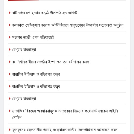
বাটানগরে দশ হাজার কণ্ঠে গীতাপাঠ ২৩ আগস্ট
কলকাতা মেডিক্যাল কলেজ অডিটরিয়ামে মাতৃদুগ্ধের উৎকর্ষতা সচেতনতা অনুষ্ঠান
সরকার জহুরী এখন গড়িয়াহাটে
বেশ্যার বারমাস্যা
রং নির্মানকারীদের সংগঠন ইস্পা ৭০ তম বর্ষ পালন করল
বাঙালির ইতিহাস ও বহিরাগত তত্ত্ব
বাঙালির ইতিহাস ও বহিরাগত তত্ত্ব
বেশ্যার বারমাস্যা
নেতাজির বিরুদ্ধে অবমাননামূলক মন্তব্যের বিরুদ্ধে ফরোয়ার্ড ব্লকের আইনি
নোটিশ
ফুসফুসের রক্তনালীর প্রদাহ সংক্রান্ত জাতীয় সিম্পোজিয়াম আয়োজন করল