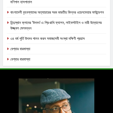
মণিপাল হাসপাতাল
বাংলাদেশী বৃহনল্লাদের অত্যাচারের সরব ভারতীয় কিন্নর ওয়েলফেয়ার ফাউন্ডেশন
হিন্দুস্থান ক্লাবের ‘উৎসব’-এ প্রি-রাখি ফ্যাশন, লাইফস্টাইল ও নারী উদ্যোগের
উজ্জ্বল মেলবন্ধন
৩৪ বর্ষ পূর্তি উৎসব পালন করল সমাজসেবী সংস্থা দক্ষিণী প্রয়াস
বেশ্যার বারমাস্যা
বেশ্যার বারমাস্যা