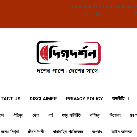
Home
About
Contact
Disclaimer
Us
Us
Deegdarshan
দশের পাশে দেশের পাশে
রাজনীতি
TACT US
DISCLAIMER
PRIVACY POLICY
াস
ঐতিহ্য
খেলা
ধর্ম
পণ্য পরিচিতি
বাণিজ্য
বিনোদন
মন 
 হলেও মিথ্যা
জীবন শৈলী
ধারাবাহিক প্রতিবেদন
অপরাধ
আইন আদালত