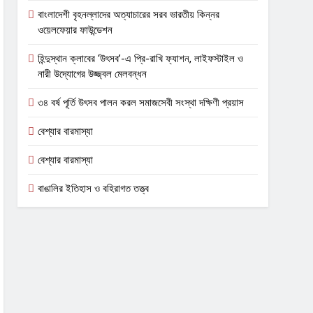
বাংলাদেশী বৃহনল্লাদের অত্যাচারের সরব ভারতীয় কিন্নর
ওয়েলফেয়ার ফাউন্ডেশন
হিন্দুস্থান ক্লাবের ‘উৎসব’-এ প্রি-রাখি ফ্যাশন, লাইফস্টাইল ও
নারী উদ্যোগের উজ্জ্বল মেলবন্ধন
৩৪ বর্ষ পূর্তি উৎসব পালন করল সমাজসেবী সংস্থা দক্ষিণী প্রয়াস
বেশ্যার বারমাস্যা
বেশ্যার বারমাস্যা
বাঙালির ইতিহাস ও বহিরাগত তত্ত্ব