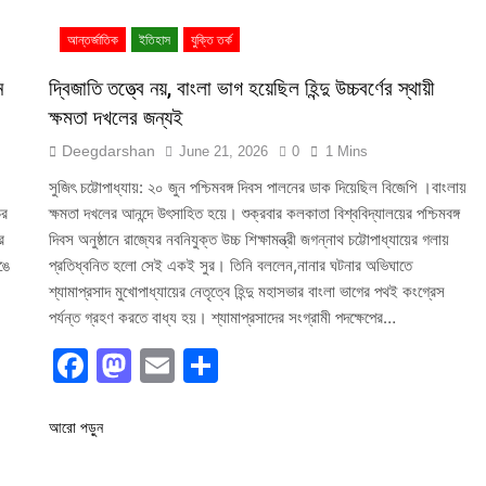
আন্তর্জাতিক
ইতিহাস
যুক্তি তর্ক
ন
দ্বিজাতি তত্ত্বে নয়, বাংলা ভাগ হয়েছিল হিন্দু উচ্চবর্ণের স্থায়ী
ক্ষমতা দখলের জন্যই
Deegdarshan
June 21, 2026
0
1 Mins
সুজিৎ চট্টোপাধ্যায়: ২০ জুন পশ্চিমবঙ্গ দিবস পালনের ডাক দিয়েছিল বিজেপি ।বাংলায়
ের
ক্ষমতা দখলের আনন্দে উৎসাহিত হয়ে। শুক্রবার কলকাতা বিশ্ববিদ্যালয়ের পশ্চিমবঙ্গ
র
দিবস অনুষ্ঠানে রাজ্যের নবনিযুক্ত উচ্চ শিক্ষামন্ত্রী জগন্নাথ চট্টোপাধ্যায়ের গলায়
ঙে
প্রতিধ্বনিত হলো সেই একই সুর। তিনি বললেন,নানার ঘটনার অভিঘাতে
শ্যামাপ্রসাদ মুখোপাধ্যায়ের নেতৃত্বে হিন্দু মহাসভার বাংলা ভাগের পথই কংগ্রেস
পর্যন্ত গ্রহণ করতে বাধ্য হয়। শ্যামাপ্রসাদের সংগ্রামী পদক্ষেপের…
Facebook
Mastodon
Email
Share
আরো পড়ুন