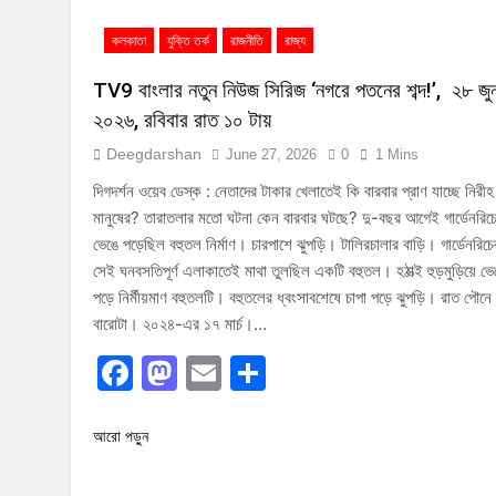
কলকাতা
যুক্তি তর্ক
রাজনীতি
রাজ্য
TV9 বাংলার নতুন নিউজ সিরিজ ‘নগরে পতনের শব্দ!’, ২৮ জু
২০২৬, রবিবার রাত ১০ টায়
Deegdarshan
June 27, 2026
0
1 Mins
দিগদর্শন ওয়েব ডেস্ক : নেতাদের টাকার খেলাতেই কি বারবার প্রাণ যাচ্ছে নিরীহ
মানুষের? তারাতলার মতো ঘটনা কেন বারবার ঘটছে? দু-বছর আগেই গার্ডেনরিচ
ভেঙে পড়েছিল বহুতল নির্মাণ। চারপাশে ঝুপড়ি। টালিরচালার বাড়ি। গার্ডেনরিচে
সেই ঘনবসতিপূর্ণ এলাকাতেই মাথা তুলছিল একটি বহুতল। হঠাত্‍ই হুড়মুড়িয়ে ভে
পড়ে নির্মীয়মাণ বহুতলটি। বহুতলের ধ্বংসাবশেষে চাপা পড়ে ঝুপড়ি। রাত পৌনে
বারোটা। ২০২৪-এর ১৭ মার্চ।…
Facebook
Mastodon
Email
Share
আরো পড়ুন