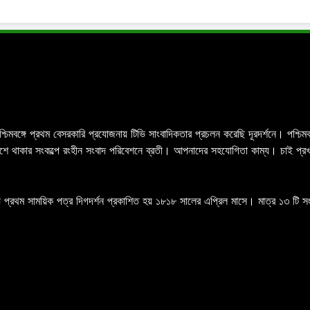
পশ্চিমবঙ্গে প্রথম বেসরকারি প্রযোজনায় টিভি সাংবাদিকতার প্রচলন করেছি দূরদর্শনে। পশ্
র পাশে থাকার সংকল্পে রংহীন সংবাদ পরিবেশনে ব্রতী। আপনাদের সহযোগিতা কাম্য। চাই প্
 প্রথম সাময়িক পত্র দিগদর্শন প্রকাশিত হয় ১৮১৮ সালের এপ্রিল মাসে। মাত্র ১৩ টি সংখ্