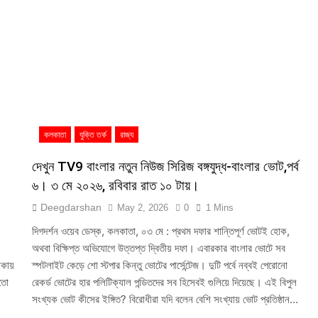
কলকাতা
যুক্তি তর্ক
রাজ্য
দেখুন TV9 বাংলার নতুন নিউজ সিরিজ বঙ্গযুদ্ধ-বাংলার ভোট,পর্ব
৬। ৩ মে ২০২৬, রবিবার রাত ১০ টায়।
Deegdarshan
May 2, 2026
0
1 Mins
দিগদর্শন ওয়েব ডেস্ক, কলকাতা, ০৩ মে : প্রথম দফার শান্তিপূর্ণ ভোটই হোক,
অথবা বিক্ষিপ্ত অভিযোগে উত্তপ্ত দ্বিতীয় দফা। এবারকার বাংলার ভোটে সব
কায়
স্পটলাইট কেড়ে শো স্টপার কিন্তু ভোটের পার্সেন্টেজ। দুটি পর্বে নব্বই পেরোনো
মতো
রেকর্ড ভোটের হার পলিটিক্যাল পন্ডিতদের সব হিসেবই গুলিয়ে দিয়েছে। এই বিপুল
সংখ্যক ভোট কীসের ইঙ্গিত? বিরোধীরা যদি বলেন বেশি সংখ্যায় ভোট প্রতিষ্ঠান…