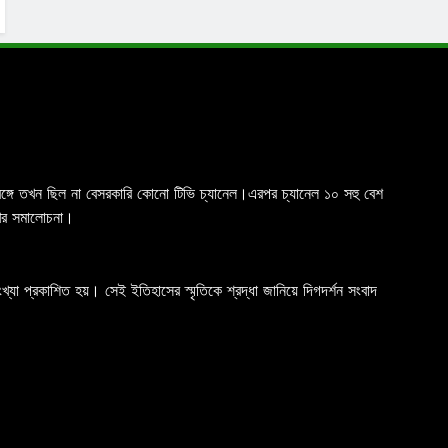
চিমবঙ্গে তখন ছিল না বেসরকারি কোনো টিভি চ্যানেল।এরপর চ্যানেল ১০ সহু বেশ
রখর সমালোচনা।
যা প্রকাশিত হয়। সেই ইতিহাসের স্মৃতিকে শ্রদ্ধা জানিয়ে দিগদর্শন সংবাদ