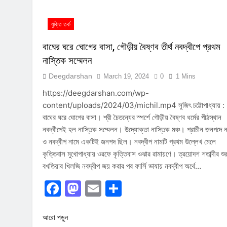
যুক্তি তর্ক
বাঘের ঘরে ঘোগের বাসা, গৌড়ীয় বৈষ্ণব তীর্থ নবদ্বীপে প্রথম
নাস্তিক সম্মেলন
Deegdarshan
March 19, 2024
0
1 Mins
https://deegdarshan.com/wp-
content/uploads/2024/03/michil.mp4 সুজিৎ চট্টোপাধ্যায় :
বাঘের ঘরে ঘোগের বাসা। শ্রী চৈতন্যের স্পর্শে গৌড়ীয় বৈষ্ণব ধর্মের পীঠস্থান
নবদ্বীপেই হল নাস্তিক সম্মেলন। উদ্যোক্তা নাস্তিক মঞ্চ। প্রাচীন জনপদে নদ
ও নবদ্বীপ নামে একটিই জনপদ ছিল। নবদ্বীপ নামটি প্রথম উল্লেখ মেলে
কৃত্তিবাস মুখোপাধ্যায় ওরফে কৃত্তিবাস ওঝার রামায়ণে। ত্রয়োদশ শতাব্দীর শু
বখতিয়ার খিলজি নবদ্বীপ জয় করার পর ফার্সি ভাষায় নবদ্বীপ অর্থে…
Facebook
Mastodon
Email
Share
আরো পড়ুন