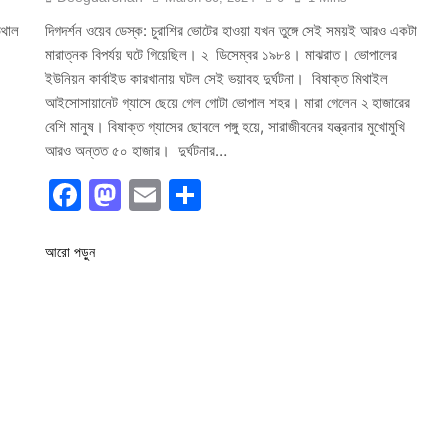
উথাল
দিগদর্শন ওয়েব ডেস্ক: চুরাশির ভোটের হাওয়া যখন তুঙ্গে সেই সময়ই আরও একটা
মারাত্নক বিপর্যয় ঘটে গিয়েছিল। ২ ডিসেম্বর ১৯৮৪। মাঝরাত। ভোপালের
ইউনিয়ন কার্বাইড কারখানায় ঘটল সেই ভয়াবহ দুর্ঘটনা। বিষাক্ত মিথাইল
আইসোসায়ানেট গ্যাসে ছেয়ে গেল গোটা ভোপাল শহর। মারা গেলেন ২ হাজারের
বেশি মানুষ। বিষাক্ত গ্যাসের ছোবলে পঙ্গু হয়ে, সারাজীবনের যন্ত্রনার মুখোমুখি
আরও অন্তত ৫০ হাজার। দুর্ঘটনার…
Facebook
Mastodon
Email
Share
আরো পড়ুন