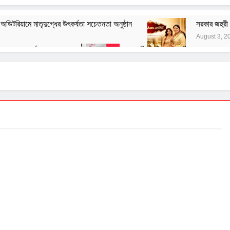
িটরিয়ামে মাতৃদুগ্ধের উৎকর্ষতা সচেতনতা অনুষ্ঠান
সরকার জহুরী 
August 3, 2
স্পা ৭০ তম বর্ষ পালন করল
বাঙালির ইতিহাস ও বহিরাগত তত্ত্ব
August 1, 2026
নেতাজির বিরুদ্ধে অবমাননামূলক মন্তব্যের বিরুদ্ধে ফরোয়ার্ড ব্লকের আইনি
July 29, 2026
হ সংক্রান্ত জাতীয় সিম্পোজিয়াম আয়োজন করল মণিপাল হাসপাতাল
যাচারের সরব ভারতীয় কিন্নর ওয়েলফেয়ার ফাউন্ডেশন