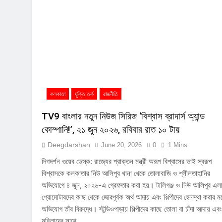
কলকাতা
যুক্তি তর্ক
রাজনীতি
TV9 বাংলার নতুন নিউজ সিরিজ ‘বিশ্বাস ব্রাদার্স অ্যান্ড
কোম্পানি!’, ২১ জুন ২০২৬, রবিবার রাত ১০ টায়
Deegdarshan
June 20, 2026
0
1 Mins
দিগদর্শন ওয়েব ডেস্ক: রাজ্যের প্রাক্তন মন্ত্রী অরূপ বিশ্বাসের ভাই স্বরূপ
বিশ্বাসকে কলকাতার নিউ আলিপুর থানা থেকে তোলাবাজি ও শ্লীলতাহানির
অভিযোগে ৪ জুন, ২০২৬-এ গ্রেফতার করা হয়। টালিগঞ্জ ও নিউ আলিপুর এলা
প্রোমোটারদের কাছ থেকে জোরপূর্বক অর্থ আদায় এবং শিল্পীদের হেনস্থা করার 
অভিযোগ তাঁর বিরুদ্ধে। স্টুডিওপাড়ায় শিল্পীদের কাছে তোলা বা চাঁদা আদায় এবং
মহিলাদের সাথে…