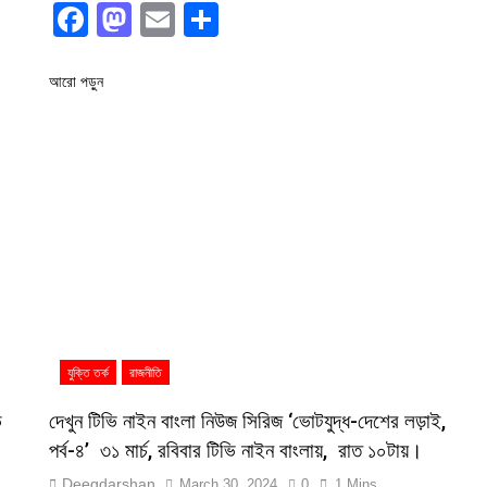
Facebook
Mastodon
Email
Share
আরো পড়ুন
যুক্তি তর্ক
রাজনীতি
ি
দেখুন টিভি নাইন বাংলা নিউজ সিরিজ ‘ভোটযুদ্ধ-দেশের লড়াই,
পর্ব-৪’ ৩১ মার্চ, রবিবার টিভি নাইন বাংলায়, রাত ১০টায়।
Deegdarshan
March 30, 2024
0
1 Mins