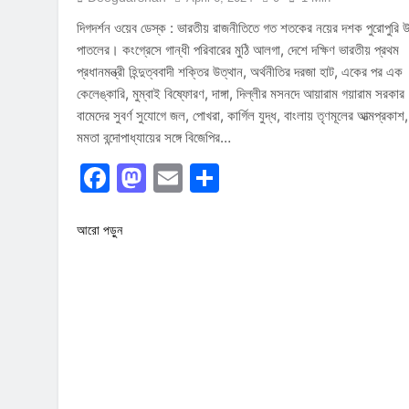
দিগদর্শন ওয়েব ডেস্ক : ভারতীয় রাজনীতিতে গত শতকের নয়ের দশক পুরোপুরি 
পাতলের। কংগ্রেসে গান্ধী পরিবারের মুঠি আলগা, দেশে দক্ষিণ ভারতীয় প্রথম
প্রধানমন্ত্রী হিন্দুত্ববাদী শক্তির উত্থান, অর্থনীতির দরজা হাট, একের পর এক
কেলেঙ্কারি, মুম্বাই বিষ্ফোরণ, দাঙ্গা, দিল্লীর মসনদে আয়ারাম গয়ারাম সরকার
বামেদের সুবর্ণ সুযোগে জল, পোখরা, কার্গিল যুদ্ধ, বাংলায় তৃণমূলের আত্মপ্রকাশ,
মমতা বন্দোপাধ্যায়ের সঙ্গে বিজেপির…
Facebook
Mastodon
Email
Share
আরো পড়ুন