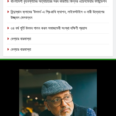
বাংলাদেশী বৃহনল্লাদের অত্যাচারের সরব ভারতীয় কিন্নর ওয়েলফেয়ার ফাউন্ডেশন
হিন্দুস্থান ক্লাবের ‘উৎসব’-এ প্রি-রাখি ফ্যাশন, লাইফস্টাইল ও নারী উদ্যোগের
উজ্জ্বল মেলবন্ধন
৩৪ বর্ষ পূর্তি উৎসব পালন করল সমাজসেবী সংস্থা দক্ষিণী প্রয়াস
বেশ্যার বারমাস্যা
বেশ্যার বারমাস্যা