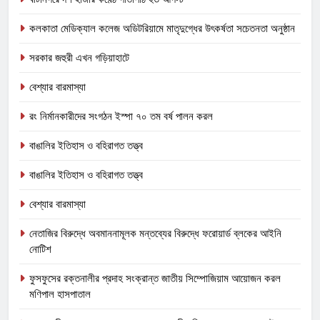
কলকাতা মেডিক্যাল কলেজ অডিটরিয়ামে মাতৃদুগ্ধের উৎকর্ষতা সচেতনতা অনুষ্ঠান
সরকার জহুরী এখন গড়িয়াহাটে
বেশ্যার বারমাস্যা
রং নির্মানকারীদের সংগঠন ইস্পা ৭০ তম বর্ষ পালন করল
বাঙালির ইতিহাস ও বহিরাগত তত্ত্ব
বাঙালির ইতিহাস ও বহিরাগত তত্ত্ব
বেশ্যার বারমাস্যা
নেতাজির বিরুদ্ধে অবমাননামূলক মন্তব্যের বিরুদ্ধে ফরোয়ার্ড ব্লকের আইনি
নোটিশ
ফুসফুসের রক্তনালীর প্রদাহ সংক্রান্ত জাতীয় সিম্পোজিয়াম আয়োজন করল
মণিপাল হাসপাতাল