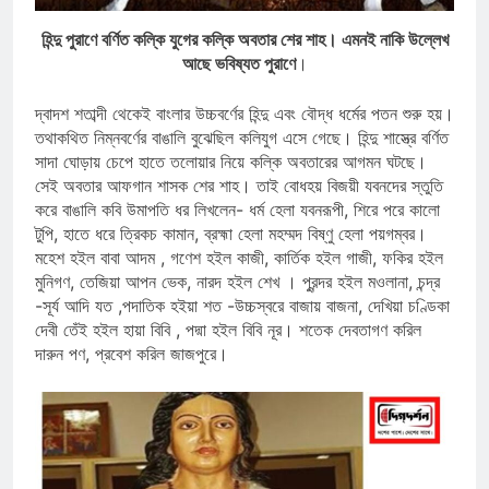
হিন্দু পুরাণে বর্ণিত কল্কি যুগের কল্কি অবতার শের শাহ। এমনই নাকি উল্লেখ
আছে ভবিষ্যত পুরাণে
।
দ্বাদশ শতাব্দী থেকেই বাংলার উচ্চবর্ণের হিন্দু এবং বৌদ্ধ ধর্মের পতন শুরু হয়।
তথাকথিত নিম্নবর্ণের বাঙালি বুঝেছিল কলিযুগ এসে গেছে। হিন্দু শাস্ত্রে বর্ণিত
সাদা ঘোড়ায় চেপে হাতে তলোয়ার নিয়ে কল্কি অবতারের আগমন ঘটছে।
সেই অবতার আফগান শাসক শের শাহ। তাই বোধহয় বিজয়ী যবনদের স্তুতি
করে বাঙালি কবি উমাপতি ধর লিখলেন- ধর্ম হেলা যবনরূপী, শিরে পরে কালো
টুপি, হাতে ধরে ত্রিকচ কামান, ব্রহ্মা হেলা মহম্মদ বিষ্ণু হেলা পয়গম্বর।
মহেশ হইল বাবা আদম , গণেশ হইল কাজী, কার্তিক হইল গাজী, ফকির হইল
মুনিগণ, তেজিয়া আপন ভেক, নারদ হইল শেখ । পুরন্দর হইল মওলানা, চন্দ্র
-সূর্য আদি যত ,পদাতিক হইয়া শত -উচ্চস্বরে বাজায় বাজনা, দেখিয়া চণ্ডিকা
দেবী তেঁই হইল হায়া বিবি , পদ্মা হইল বিবি নূর। শতেক দেবতাগণ করিল
দারুন পণ, প্রবেশ করিল জাজপুরে।