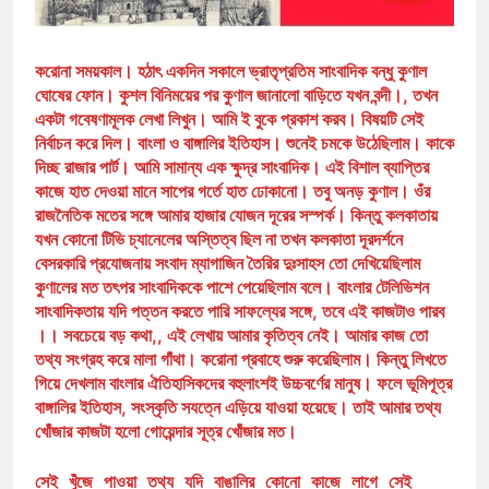
করোনা সময়কাল। হঠাৎ একদিন সকালে ভ্রাতৃপ্রতিম সাংবাদিক বন্ধু কুণাল
ঘোষের ফোন। কুশল বিনিময়ের পর কুণাল জানালো বাড়িতে যখন বন্দী।, তখন
একটা গবেষণামূলক লেখা লিখুন। আমি ই বুকে প্রকাশ করব। বিষয়টি সেই
নির্বাচন করে দিল। বাংলা ও বাঙ্গালির ইতিহাস। শুনেই চমকে উঠেছিলাম। কাকে
দিচ্ছ রাজার পার্ট। আমি সামান্য এক ক্ষুদ্র সাংবাদিক। এই বিশাল ব্যাপ্তির
কাজে হাত দেওয়া মানে সাপের গর্তে হাত ঢোকানো। তবু অনড় কুণাল। ওঁর
রাজনৈতিক মতের সঙ্গে আমার হাজার যোজন দূরের সস্পর্ক। কিন্তু কলকাতায়
যখন কোনো টিভি চ্যানেলের অস্তিত্ব ছিল না তখন কলকাতা দূরদর্শনে
বেসরকারি প্রযোজনায় সংবাদ ম্যাগাজিন তৈরির দুঃসাহস তো দেখিয়েছিলাম
কুণালের মত তৎপর সাংবাদিককে পাশে পেয়েছিলাম বলে। বাংলার টেলিভিশন
সাংবাদিকতায় যদি পত্তন করতে পারি সাফল্যের সঙ্গে, তবে এই কাজটাও পারব
।। সবচেয়ে বড় কথা,, এই লেখায় আমার কৃতিত্ব নেই। আমার কাজ তো
তথ্য সংগ্রহ করে মালা গাঁথা। করোনা প্রবাহে শুরু করেছিলাম। কিন্তু লিখতে
গিয়ে দেখলাম বাংলার ঐতিহাসিকদের বহুলাংশই উচ্চবর্ণের মানুষ। ফলে ভূমিপূত্র
বাঙ্গালির ইতিহাস, সংস্কৃতি সযত্নে এড়িয়ে যাওয়া হয়েছে। তাই আমার তথ্য
খোঁজার কাজটা হলো গোয়েন্দার সূত্র খোঁজার মত।
সেই খুঁজে পাওয়া তথ্য যদি বাঙালির কোনো কাজে লাগে সেই