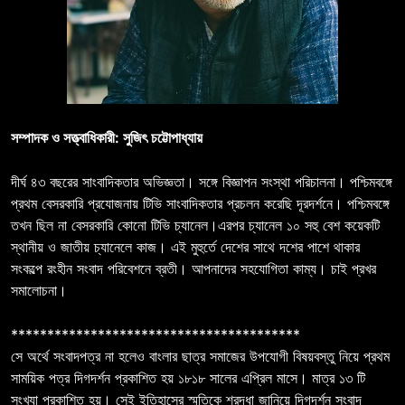
সম্পাদক ও সত্ত্বাধিকারী: সুজিৎ চট্টোপাধ্যায়
দীর্ঘ ৪৩ বছরের সাংবাদিকতার অভিজ্ঞতা। সঙ্গে বিজ্ঞাপন সংস্থা পরিচালনা। পশ্চিমবঙ্গে
প্রথম বেসরকারি প্রযোজনায় টিভি সাংবাদিকতার প্রচলন করেছি দূরদর্শনে। পশ্চিমবঙ্গে
তখন ছিল না বেসরকারি কোনো টিভি চ্যানেল।এরপর চ্যানেল ১০ সহু বেশ কয়েকটি
স্থানীয় ও জাতীয় চ্যানেলে কাজ। এই মুহুর্তে দেশের সাথে দশের পাশে থাকার
সংকল্পে রংহীন সংবাদ পরিবেশনে ব্রতী। আপনাদের সহযোগিতা কাম্য। চাই প্রখর
সমালোচনা।
****************************************
সে অর্থে সংবাদপত্র না হলেও বাংলার ছাত্র সমাজের উপযোগী বিষয়বস্তু নিয়ে প্রথম
সাময়িক পত্র দিগদর্শন প্রকাশিত হয় ১৮১৮ সালের এপ্রিল মাসে। মাত্র ১৩ টি
সংখ্যা প্রকাশিত হয়। সেই ইতিহাসের স্মৃতিকে শ্রদ্ধা জানিয়ে দিগদর্শন সংবাদ