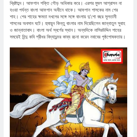
খ্রিষ্টাব্দে। আফগান শক্তি গৌড় অধিকার করে। এরপর মুঘল আগ্রাসন না
হওয়া পর্যন্ত বাংলা আফগান অধীনে থাকে। আফগান শাসকের নাম শের
শাহ। শের শাহের ক্ষমতা দখলের সঙ্গে সঙ্গে বাংলায় দু’শো বছর সুলতানী
শাসনের অবসান ঘটে। হুমায়ুন কিন্তু বাংলার নাম দিয়েছিলেন জান্নাতুল সুবাহ
ও জান্নাতাবাদ। বাংলা অর্থ স্বর্গের স্থান। অন্যদিকে নাসিরউদ্দিন শাহের
সময়েই হিন্দু কবি শ্রীধর বিদ্যাদুন্দর কাব্য রচনা করেন নবাবের পৃষ্ঠপোষকতায়।