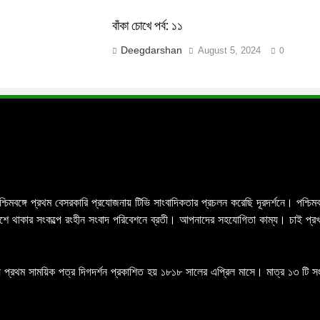
বাঁকা চোখে পর্ব: ১১
Deegdarshan
August 5, 2024
0
পশ্চিমবঙ্গে প্রথম বেসরকারি প্রযোজনায় টিভি সাংবাদিকতার প্রচলন করেছি দূরদর্শনে। পশ্
র পাশে থাকার সংকল্পে রংহীন সংবাদ পরিবেশনে ব্রতী। আপনাদের সহযোগিতা কাম্য। চাই প্
 প্রথম সাময়িক পত্র দিগদর্শন প্রকাশিত হয় ১৮১৮ সালের এপ্রিল মাসে। মাত্র ১৩ টি সংখ্