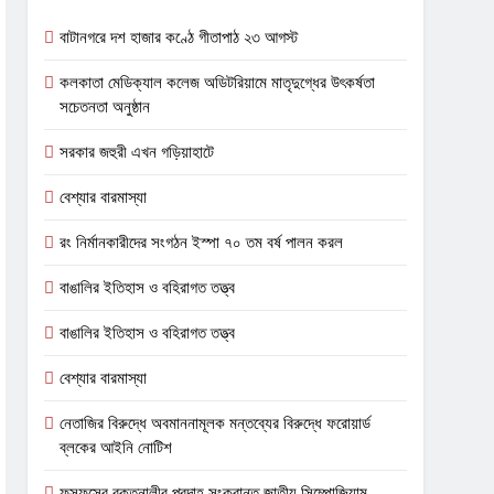
বাটানগরে দশ হাজার কণ্ঠে গীতাপাঠ ২৩ আগস্ট
কলকাতা মেডিক্যাল কলেজ অডিটরিয়ামে মাতৃদুগ্ধের উৎকর্ষতা
সচেতনতা অনুষ্ঠান
সরকার জহুরী এখন গড়িয়াহাটে
বেশ্যার বারমাস্যা
রং নির্মানকারীদের সংগঠন ইস্পা ৭০ তম বর্ষ পালন করল
বাঙালির ইতিহাস ও বহিরাগত তত্ত্ব
বাঙালির ইতিহাস ও বহিরাগত তত্ত্ব
বেশ্যার বারমাস্যা
নেতাজির বিরুদ্ধে অবমাননামূলক মন্তব্যের বিরুদ্ধে ফরোয়ার্ড
ব্লকের আইনি নোটিশ
ফুসফুসের রক্তনালীর প্রদাহ সংক্রান্ত জাতীয় সিম্পোজিয়াম