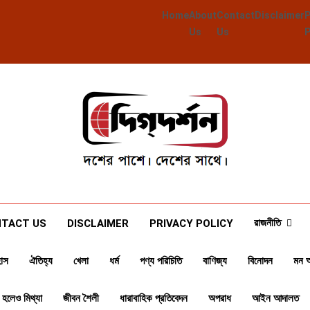
Home
About
Contact
Disclaimer
Us
Us
Deegdarshan
দশের পাশে দেশের পাশে
রাজনীতি
TACT US
DISCLAIMER
PRIVACY POLICY
াস
ঐতিহ্য
খেলা
ধর্ম
পণ্য পরিচিতি
বাণিজ্য
বিনোদন
মন 
 হলেও মিথ্যা
জীবন শৈলী
ধারাবাহিক প্রতিবেদন
অপরাধ
আইন আদালত