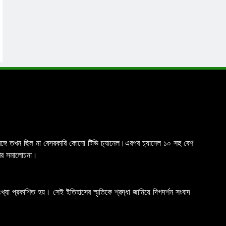
চিমবঙ্গে তখন ছিল না বেসরকারি কোনো টিভি চ্যানেল।এরপর চ্যানেল ১০ সহু বেশ
রখর সমালোচনা।
যা প্রকাশিত হয়। সেই ইতিহাসের স্মৃতিকে শ্রদ্ধা জানিয়ে দিগদর্শন সংবাদ