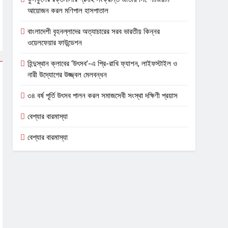
আয়োজন করল মণিপাল হাসপাতাল
বাংলাদেশী বৃহনল্লাদের অত্যাচারের সরব ভারতীয় কিন্নর
ওয়েলফেয়ার ফাউন্ডেশন
হিন্দুস্থান ক্লাবের ‘উৎসব’-এ প্রি-রাখি ফ্যাশন, লাইফস্টাইল ও
নারী উদ্যোগের উজ্জ্বল মেলবন্ধন
৩৪ বর্ষ পূর্তি উৎসব পালন করল সমাজসেবী সংস্থা দক্ষিণী প্রয়াস
বেশ্যার বারমাস্যা
বেশ্যার বারমাস্যা