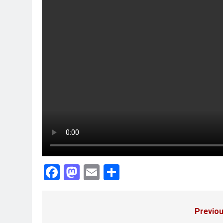
Facebook
Mastodon
Email
Share
Previou
Post