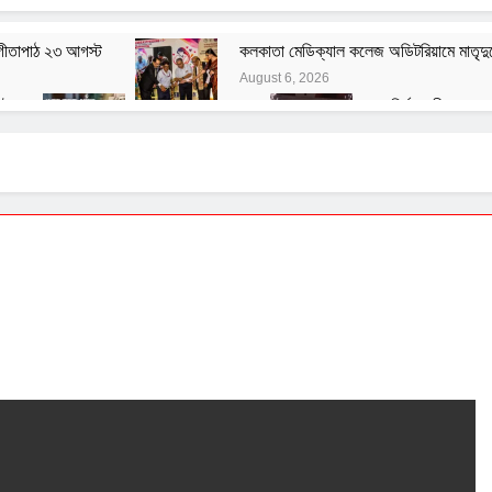
 গীতাপাঠ ২৩ আগস্ট
কলকাতা মেডিক্যাল কলেজ অডিটরিয়ামে মাতৃদুগ
August 6, 2026
টে
বেশ্যার বারমাস্যা
রং নির্মানকারীদের সং
August 3, 2026
August 1, 2026
তত্ত্ব
বাঙালির ইতিহাস ও বহিরাগত তত্ত্ব
August 1, 2026
ূলক মন্তব্যের বিরুদ্ধে ফরোয়ার্ড ব্লকের আইনি নোটিশ
হ সংক্রান্ত জাতীয় সিম্পোজিয়াম আয়োজন করল মণিপাল হাসপাতাল