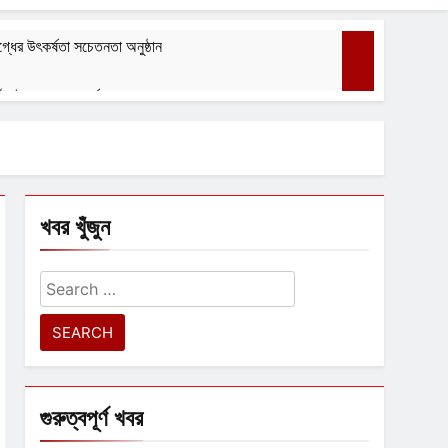
্ধের উৎকর্ষতা সচেতনতা অনুষ্ঠান
গঠন ইস্পা ৭০ তম বর্ষ পালন করল
বেশ্যার বারমাস্যা
August 1, 2026
খবর খুঁজুন
Search
for:
গুরুত্বপূর্ণ খবর