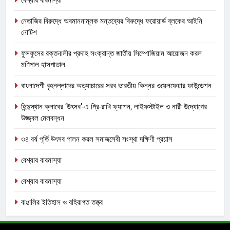
নেতাজির বিরুদ্ধে অবমাননামূলক মন্তব্যের বিরুদ্ধে ফরোয়ার্ড ব্লকের আইনি
নোটিশ
ফুসফুসের রক্তনালীর প্রদাহ সংক্রান্ত জাতীয় সিম্পোজিয়াম আয়োজন করল
মণিপাল হাসপাতাল
বাংলাদেশী বৃহনল্লাদের অত্যাচারের সরব ভারতীয় কিন্নর ওয়েলফেয়ার ফাউন্ডেশন
হিন্দুস্থান ক্লাবের ‘উৎসব’-এ প্রি-রাখি ফ্যাশন, লাইফস্টাইল ও নারী উদ্যোগের
উজ্জ্বল মেলবন্ধন
৩৪ বর্ষ পূর্তি উৎসব পালন করল সমাজসেবী সংস্থা দক্ষিণী প্রয়াস
বেশ্যার বারমাস্যা
বেশ্যার বারমাস্যা
বাঙালির ইতিহাস ও বহিরাগত তত্ত্ব