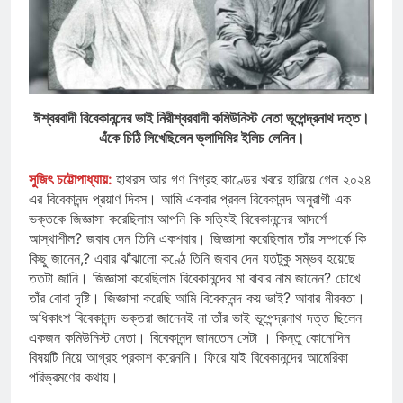
ঈশ্বরবাদী বিবেকানন্দের ভাই নিরীশ্বরবাদী কমিউনিস্ট নেতা ভূপেন্দ্রনাথ দত্ত।
এঁকে চিঠি লিখেছিলেন ভ্লাদিমির ইলিচ লেনিন।
সুজিৎ চট্টোপাধ্যায়:
হাথরস আর গণ নিগ্রহ কাণ্ডের খবরে হারিয়ে গেল ২০২৪
এর বিবেকানন্দ প্রয়াণ দিবস। আমি একবার প্রবল বিবেকানন্দ অনুরাগী এক
ভক্তকে জিজ্ঞাসা করেছিলাম আপনি কি সত্যিই বিবেকানন্দের আদর্শে
আস্থাশীল? জবাব দেন তিনি একশবার। জিজ্ঞাসা করেছিলাম তাঁর সম্পর্কে কি
কিছু জানেন,? এবার ঝাঁঝালো কণ্ঠে তিনি জবাব দেন যতটুকু সম্ভব হয়েছে
ততটা জানি। জিজ্ঞাসা করেছিলাম বিবেকানন্দের মা বাবার নাম জানেন? চোখে
তাঁর বোবা দৃষ্টি। জিজ্ঞাসা করেছি আমি বিবেকানন্দ কয় ভাই? আবার নীরবতা।
অধিকাংশ বিবেকানন্দ ভক্তরা জানেনই না তাঁর ভাই ভূপেন্দ্রনাথ দত্ত ছিলেন
একজন কমিউনিস্ট নেতা। বিবেকানন্দ জানতেন সেটা । কিন্তু কোনোদিন
বিষয়টি নিয়ে আগ্রহ প্রকাশ করেননি। ফিরে যাই বিবেকানন্দের আমেরিকা
পরিভ্রমণের কথায়।