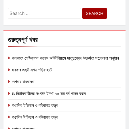
Search
for:
গুরুত্বপূর্ণ খবর
কলকাতা মেডিক্যাল কলেজ অডিটরিয়ামে মাতৃদুগ্ধের উৎকর্ষতা সচেতনতা অনুষ্ঠান
সরকার জহুরী এখন গড়িয়াহাটে
বেশ্যার বারমাস্যা
রং নির্মানকারীদের সংগঠন ইস্পা ৭০ তম বর্ষ পালন করল
বাঙালির ইতিহাস ও বহিরাগত তত্ত্ব
বাঙালির ইতিহাস ও বহিরাগত তত্ত্ব
বেশ্যার বারমাস্যা