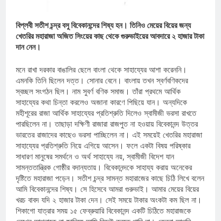
বিপ্লবী সতীশ চন্দ্র বসু বিবেকানন্দের শিষ্য হন। তিনিও মেয়ের বিয়ের জন্য
খেতরির মহারাজা অজিত সিংয়ের কাছ থেকে গুরুভাইয়ের আবদারে ২ হাজার টাকা
দান নেন।
মনে রাখা দরকার বাঙালির ছেলে বাংলা থেকে সাহায্যের আশা করেননি।
এমনকি তিনি ছিলেন দত্ত। সোনার বেনে। বাংলায় তখন স্বর্ণবণিকদের
স্বচ্ছল সংগঠন ছিল। নাম সুবর্ণ বণিক সমাজ। তাঁরা প্রথমে আর্থিক
সাহায্যের কথা চিন্তা করলেও অজানা কারণে পিছিয়ে যান। অন্যদিকে
মহীশূরের রাজা আর্থিক সাহায্যের প্রতিশ্রুতি দিলেও স্বামীজী ভরসা রাখতে
পারছিলেন না। তাছাড়া দক্ষিণী রাজারা রাজপুত না হওয়ায় বিবেকানন্দ উত্তর
ভারতের রাজাদের কাছেও ভরসা পাচ্ছিলেন না। এই সময়েই খেতরির মহারাজা
সাহায্যের প্রতিশ্রুতি নিয়ে এগিয়ে আসেন। ফলে একটা বিষয় পরিষ্কার
সাধারণ মানুষের সমর্থনে ও অর্থ সাহায্যে নয়, স্বামীজী বিদেশ যান
সামন্ততান্ত্রিক গোষ্ঠীর বদান্যতায়। বিবেকানন্দকে সাহায্য করায় অনেকের
দৃষ্টিতে মহারাজা পড়েন। সতীশ চন্দ্র সামন্ত মহারাজের কাছে চিঠি লিখে বলেন
আমি বিবেকানন্দের শিষ্য। সে হিসেবে আমরা গুরুভাই। আমার মেয়ের বিয়ের
খরচ বাবদ যদি ২ হাজার টাকা দেন। সেই সময়ে টাকার অংকটা কম ছিল না।
শিকাগো যাত্রার সময় ১৫ ফেব্রুয়ারি বিবেকানন্দ একটি চিঠিতে মহারাজকে