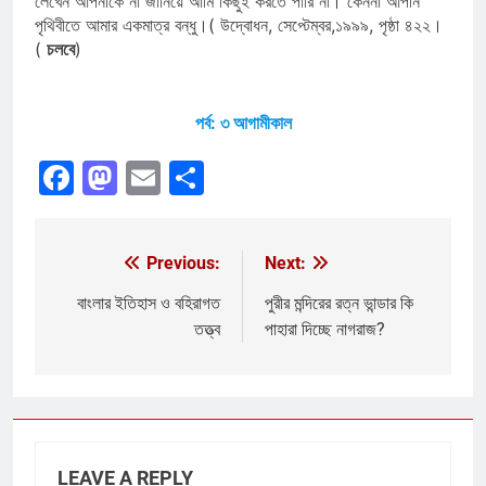
লেখেন আপনাকে না জানিয়ে আমি কিছুই করতে পারি না। কেননা আপনি
পৃথিবীতে আমার একমাত্র বন্ধু।( উদ্বোধন, সেপ্টেম্বর,১৯৯৯, পৃষ্ঠা ৪২২।
(
চলবে
)
পর্ব: ৩ আগামীকাল
Facebook
Mastodon
Email
Share
Previous:
Next:
Post
navigation
বাংলার ইতিহাস ও বহিরাগত
পুরীর মন্দিরের রত্ন ভান্ডার কি
তত্ত্ব
পাহারা দিচ্ছে নাগরাজ?
LEAVE A REPLY