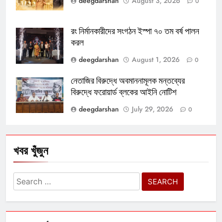
deegdarshan
August 3, 2026
0
রং নির্মানকারীদের সংগঠন ইস্পা ৭০ তম বর্ষ পালন
করল
deegdarshan
August 1, 2026
0
নেতাজির বিরুদ্ধে অবমাননামূলক মন্তব্যের
বিরুদ্ধে ফরোয়ার্ড ব্লকের আইনি নোটিশ
deegdarshan
July 29, 2026
0
খবর খুঁজুন
Search
for: