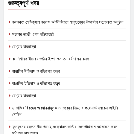
গুরুত্বপূর্ণ খবর
কলকাতা মেডিক্যাল কলেজ অডিটরিয়ামে মাতৃদুগ্ধের উৎকর্ষতা সচেতনতা অনুষ্ঠান
সরকার জহুরী এখন গড়িয়াহাটে
বেশ্যার বারমাস্যা
রং নির্মানকারীদের সংগঠন ইস্পা ৭০ তম বর্ষ পালন করল
বাঙালির ইতিহাস ও বহিরাগত তত্ত্ব
বাঙালির ইতিহাস ও বহিরাগত তত্ত্ব
বেশ্যার বারমাস্যা
নেতাজির বিরুদ্ধে অবমাননামূলক মন্তব্যের বিরুদ্ধে ফরোয়ার্ড ব্লকের আইনি
নোটিশ
ফুসফুসের রক্তনালীর প্রদাহ সংক্রান্ত জাতীয় সিম্পোজিয়াম আয়োজন করল
মণিপাল হাসপাতাল