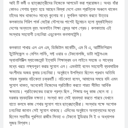
আই টি কর্মী ও ছাত্রছাত্রীদের নিজেকে আপডেট করা প্রয়োজন। অথচ যাঁরা
কোনও পেশায় যুক্ত হয়ে আছেন কিম্বা দেশে এমন প্রান্তিক অঞ্চলে থাকেন
তাঁদের সাধ থাকলেও সাধ্যে কুলোয় না। মুশকিল আসান করতে উত্তর
কলকাতার গিরিশ পার্ক মেট্রো স্টেশনের পাশেই উন্মোচন হলো মুম্বাইস্থিত
দেশের অন্যতম বৃহৎ অনলাইন শিক্ষা কেন্দ্র আপ গ্রেড। কলকাতায় এই
সংস্থার সহযোগী ঢনঢনিয়া এডুকেশন কনসালটেন্সি।
কলকাতা শাখায় এল এল এম, ডিজিটাল মার্কেটিং, এম বি এ, আর্টিফিশিয়াল
ইন্টেলিজেন্স ও মেশিন লার্নিং, সফ্ট ওয়ার ও টেকনোলজি, ডাটা সাইন্সএবং
অ্যানালিটিক্স ম্যানেজমেন্ট ইত্যাদি শিক্ষাক্রম ওন লাইনে সহজে ও সাধ্যের
মধ্যে খরচে লক্ষ্যপূরণ করার সুযোগ এল। এমনটাই বলেন সহযোগী ব্যবসায়িক
অংশীদার অজয় কুমার ঢনঢনিয়া। অনুষ্ঠানে উপস্থিত ছিলেন প্রধান অতিথি
গায়ক সুরকার নচিকেতা চক্রবর্তী। নচিকেতা বলেন, আমাদের সময়ে যদি এমন
সুযোগ থাকত, অনেকেই নিজেদের প্রতিষ্ঠিত করতে পারত সীমিত আর্থিক
ক্ষমতায়। প্রতিবেদকের তরফে প্রশ্ন ছিল , শিক্ষায় শুধু কাজ মেলে না ।
দরকার ব্যবহারিক দক্ষতা। সংস্থা কত সেই ব্যবস্থা করতে পারবে যেখানে
হাতে কলমে কাজ শেখার সুযোগ পাবে ছাত্রছাত্রীরা। সংস্থার পক্ষে অশোক
ঢনঢনিয়া জানান সেই সূযোগ থাকছে। এদিনের অনুষ্ঠানে অন্যান্যদের মধ্যে
ছিলেন স্থানীয় পুরপিতা রাজীব সিনহা ও টেকনো ইন্ডিয়ার সি ই ও অধ্যাপক
সুজয় বিশ্বাস।