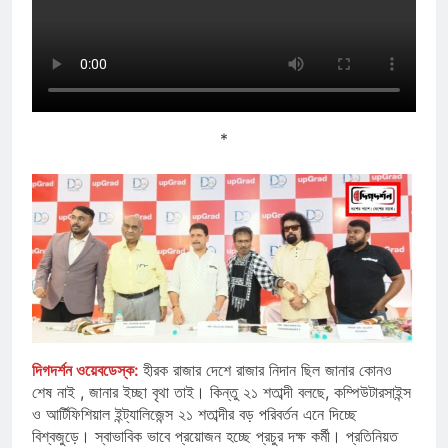
*
দিগদর্শন ওয়েবডেস্ক:
হীরক রাজার দেশে রাজার নিদান ছিল জানার কোনও
শেষ নাই , জানার ইচ্ছা বৃথা তাই। কিন্তু ২১ শতাব্দী বলছে, কম্পিউটারসাইন্স
ও আর্টিফিশিয়াল ইন্ট্যালিজেন্স ২১ শতাব্দীর বড় পরিবর্তন এনে দিচ্ছে
বিশ্বজুড়ে। স্বাভাবিক ভাবে প্রয়োজন হচ্ছে প্রচুর দক্ষ কর্মী। প্রতিনিয়ত