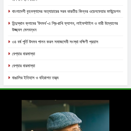
বাংলাদেশী বৃহনল্লাদের অত্যাচারের সরব ভারতীয় কিন্নর ওয়েলফেয়ার ফাউন্ডেশন
হিন্দুস্থান ক্লাবের ‘উৎসব’-এ প্রি-রাখি ফ্যাশন, লাইফস্টাইল ও নারী উদ্যোগের
উজ্জ্বল মেলবন্ধন
৩৪ বর্ষ পূর্তি উৎসব পালন করল সমাজসেবী সংস্থা দক্ষিণী প্রয়াস
বেশ্যার বারমাস্যা
বেশ্যার বারমাস্যা
বাঙালির ইতিহাস ও বহিরাগত তত্ত্ব