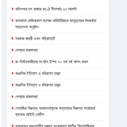
বাটানগরে দশ হাজার কণ্ঠে গীতাপাঠ ২৩ আগস্ট
কলকাতা মেডিক্যাল কলেজ অডিটরিয়ামে মাতৃদুগ্ধের উৎকর্ষতা
সচেতনতা অনুষ্ঠান
সরকার জহুরী এখন গড়িয়াহাটে
বেশ্যার বারমাস্যা
রং নির্মানকারীদের সংগঠন ইস্পা ৭০ তম বর্ষ পালন করল
বাঙালির ইতিহাস ও বহিরাগত তত্ত্ব
বাঙালির ইতিহাস ও বহিরাগত তত্ত্ব
বেশ্যার বারমাস্যা
নেতাজির বিরুদ্ধে অবমাননামূলক মন্তব্যের বিরুদ্ধে ফরোয়ার্ড
ব্লকের আইনি নোটিশ
ফুসফুসের রক্তনালীর প্রদাহ সংক্রান্ত জাতীয় সিম্পোজিয়াম