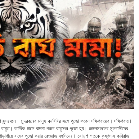
সুন্দরবনে। সুন্দরবনের মানুষ বনবিবির সঙ্গে পুজো করেন দক্ষিণরায়ের। দক্ষিণরায়।
িই বাঘুত। কার্তিক মাসে বাদনা পরবে বাঘুতের পুজো হয়। জঙ্গলমহলের মূলবাসীদের
ড়াগাঁয়ে বাঘের পুজো করার রেওয়াজ বহুদিনের। ষোড়শ শতকে কৃষ্ণদাস কবিরাজ