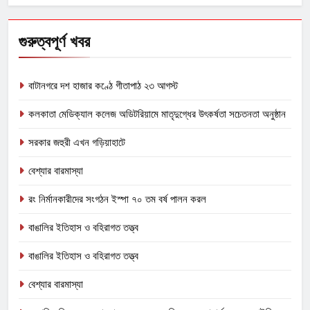
গুরুত্বপূর্ণ খবর
বাটানগরে দশ হাজার কণ্ঠে গীতাপাঠ ২৩ আগস্ট
কলকাতা মেডিক্যাল কলেজ অডিটরিয়ামে মাতৃদুগ্ধের উৎকর্ষতা সচেতনতা অনুষ্ঠান
সরকার জহুরী এখন গড়িয়াহাটে
বেশ্যার বারমাস্যা
রং নির্মানকারীদের সংগঠন ইস্পা ৭০ তম বর্ষ পালন করল
বাঙালির ইতিহাস ও বহিরাগত তত্ত্ব
বাঙালির ইতিহাস ও বহিরাগত তত্ত্ব
বেশ্যার বারমাস্যা