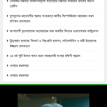
নেতাজির বিরুদ্ধে অবমাননামূলক মন্তব্যের বিরুদ্ধে ফরোয়ার্ড ব্লকের আইনি
নোটিশ
ফুসফুসের রক্তনালীর প্রদাহ সংক্রান্ত জাতীয় সিম্পোজিয়াম আয়োজন করল
মণিপাল হাসপাতাল
বাংলাদেশী বৃহনল্লাদের অত্যাচারের সরব ভারতীয় কিন্নর ওয়েলফেয়ার ফাউন্ডেশন
হিন্দুস্থান ক্লাবের ‘উৎসব’-এ প্রি-রাখি ফ্যাশন, লাইফস্টাইল ও নারী উদ্যোগের
উজ্জ্বল মেলবন্ধন
৩৪ বর্ষ পূর্তি উৎসব পালন করল সমাজসেবী সংস্থা দক্ষিণী প্রয়াস
বেশ্যার বারমাস্যা
বেশ্যার বারমাস্যা