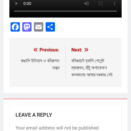
Facebook
Mastodon
Email
Share
Previous:
Next:
Post
navigation
বাঙালি ইতিহাস ও বহিরাগত
বসিরহাটে হ্যাপি পেশেন্ট
তত্ত্ব
ম্যারাথন, হাঁটু অপারেশনে
কলকাতায় আসার দরকার নেই
LEAVE A REPLY
Your email address will not be published.