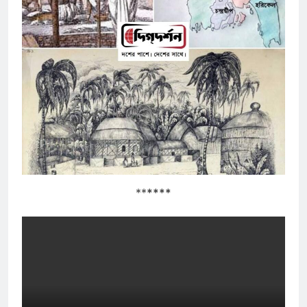
**
****