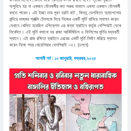
অসুবিধে হয় না একজন যৌনকর্মীর কত সঞ্চয় থাকলে একথা একজন যৌনকর্মী
বলতে পারেন। এই ইচ্ছা তার পূরণ হয়নি বটে , কিন্তু ডেলফিতে অ্যাপেলোর
মন্দিরে ভাষ্কর প্রাক্সি টেলসকে দিয়ে নিজের একটি মূর্তি বানিয়ে স্থাপন করেন
যেখানে খোদিত হয়েছিল এপিক্লেস এর কন্যা ফ্রাইনে কর্তৃক থেস্পিয়াই থেকে
নিবেদিত। এই মূর্তি বসানো হয় রাজা আর্কিমিডিস ও ফিলিপের মূর্তির মধ্যবর্তী
স্থানে। এই রাজ রক্ষিতা ফ্রাইনে এররের একটি মূর্তি নির্মাণ করিয়ে স্থাপন
করেন নিজে শহর বোয়েশিয়ার থেসপিয়াই -এ। (চলবে)
আগামী পর্ব : ১০ জানুয়ারি, শুক্রবার,২০২৫