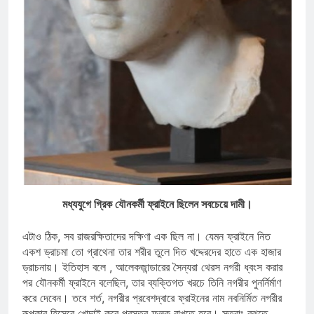
মধ্যযুগে গ্রিক যৌনকর্মী ফ্রাইনে ছিলেন সবচেয়ে দামী।
এটাও ঠিক, সব রাজরক্ষিতাদের দক্ষিণা এক ছিল না। যেমন ফ্রাইনে নিত
একশ ড্রাচমা তো গ্রাথেনা তার শরীর তুলে দিত খদ্দেরদের হাতে এক হাজার
ড্রাচনায়। ইতিহাস বলে , আলেকজান্ডারের সৈন্যরা থেরস নগরী ধ্বংস করার
পর যৌনকর্মী ফ্রাইনে বলেছিল, তার ব্যক্তিগত খরচে তিনি নগরীর পুনর্নির্মাণ
করে দেবেন। তবে শর্ত, নগরীর প্রবেশদ্বারে ফ্রাইনের নাম নবনির্মিত নগরীর
রূপকার হিসেবে খোদাই করে প্রস্তর ফলক রাখতে হবে। সুতরাং বুঝতে