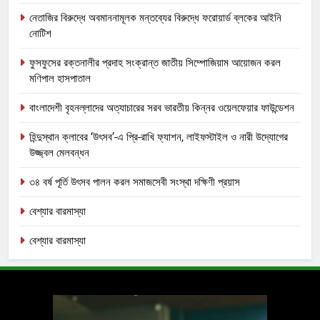
নেতাজির বিরুদ্ধে অবমাননামূলক মন্তব্যের বিরুদ্ধে ফরোয়ার্ড ব্লকের আইনি
নোটিশ
ফুসফুসের রক্তনালীর প্রদাহ সংক্রান্ত জাতীয় সিম্পোজিয়াম আয়োজন করল
মণিপাল হাসপাতাল
বাংলাদেশী বৃহনল্লাদের অত্যাচারের সরব ভারতীয় কিন্নর ওয়েলফেয়ার ফাউন্ডেশন
হিন্দুস্থান ক্লাবের ‘উৎসব’-এ প্রি-রাখি ফ্যাশন, লাইফস্টাইল ও নারী উদ্যোগের
উজ্জ্বল মেলবন্ধন
৩৪ বর্ষ পূর্তি উৎসব পালন করল সমাজসেবী সংস্থা দক্ষিণী প্রয়াস
বেশ্যার বারমাস্যা
বেশ্যার বারমাস্যা