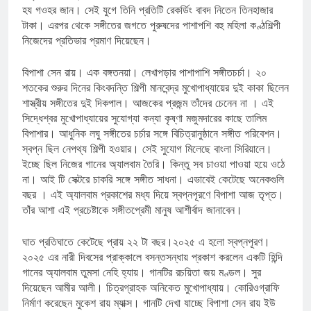
হয গওহর জান। সেই যুগে তিনি প্রতিটি রেকর্ডিং বাবদ নিতেন তিনহাজার
টাকা। এরপর থেকে সঙ্গীতের জগতে পুরুষদের পাশাপশি বহু মহিলা কণ্ঠশিল্পী
নিজেদের প্রতিভার প্রমাণ দিয়েছেন।
বিপাশা সেন রায়। এক বঙ্গতনয়া। লেখাপড়ার পাশাপাশি সঙ্গীতচর্চা। ২০
শতকের শুরুর দিনের কিংবদন্তি শিল্পী মানবেন্দ্র মুখোপাধ্যায়ের দুই কাকা ছিলেন
শাস্ত্রীয় সঙ্গীতের দুই দিকপাল। আজকের প্রজন্ম তাঁদের চেনেন না । এই
সিদ্ধেশ্বর মুখোপাধ্যায়ের সুযোগ্যা কন্যা কৃষ্ণা মজুমদারের কাছে তালিম
বিপাশার। আধুনিক লঘু সঙ্গীতের চর্চার সঙ্গে বিচিত্রানুষ্ঠানে সঙ্গীত পরিবেশন।
স্বপ্ন ছিল নেপথ্য শিল্পী হওয়ার। সেই সুযোগ মিলেছে বাংলা সিরিয়ালে।
ইচ্ছে ছিল নিজের গানের অ্যালবাম তৈরি। কিন্তু সব চাওয়া পাওয়া হয়ে ওঠে
না। আই টি সেক্টরে চাকরি সঙ্গে সঙ্গীত সাধনা। এভাবেই কেটেছে অনেকগুলি
বছর । এই অ্যালবাম প্রকাশের মধ্য দিয়ে স্বপ্নপূরণে বিপাশা আজ তৃপ্ত।
তাঁর আশা এই প্রচেষ্টাকে সঙ্গীতপ্রেমী মানুষ আশীর্বাদ জানাবেন।
ঘাত প্রতিঘাতে কেটেছে প্রায় ২২ টা বছর।২০২৫ এ হলো স্বপ্নপূরণ।
২০২৫ এর নারী দিবসের প্রাক্কালে বসন্তসন্ধায় প্রকাশ করলেন একটি হিন্দি
গানের অ্যালবাম তুমসা নেহি হ্যায়। গানটির রচয়িতা জয় মণ্ডল। সুর
দিয়েছেন আমীর আলী। চিত্রগ্রাহক অনিকেত মুখোপাধ্যায়। কোরিওগ্রাফি
নির্মাণ করেছেন মুকেশ রায় ম্যাক্স। গানটি দেখা যাচ্ছে বিপাশা সেন রায় ইউ