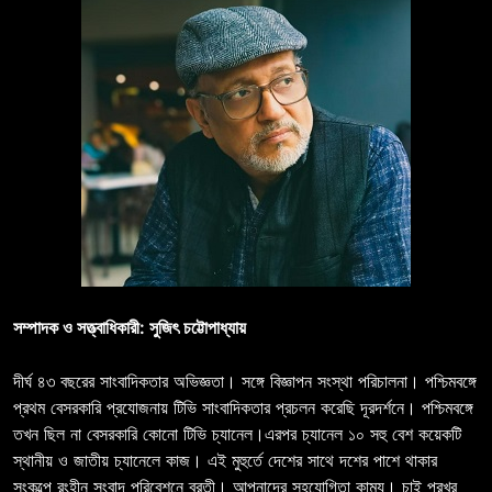
সম্পাদক ও সত্ত্বাধিকারী: সুজিৎ চট্টোপাধ্যায়
দীর্ঘ ৪৩ বছরের সাংবাদিকতার অভিজ্ঞতা। সঙ্গে বিজ্ঞাপন সংস্থা পরিচালনা। পশ্চিমবঙ্গে
প্রথম বেসরকারি প্রযোজনায় টিভি সাংবাদিকতার প্রচলন করেছি দূরদর্শনে। পশ্চিমবঙ্গে
তখন ছিল না বেসরকারি কোনো টিভি চ্যানেল।এরপর চ্যানেল ১০ সহু বেশ কয়েকটি
স্থানীয় ও জাতীয় চ্যানেলে কাজ। এই মুহুর্তে দেশের সাথে দশের পাশে থাকার
সংকল্পে রংহীন সংবাদ পরিবেশনে ব্রতী। আপনাদের সহযোগিতা কাম্য। চাই প্রখর