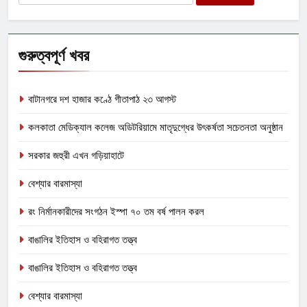
for:
গুরুত্বপূর্ণ খবর
বাটানগরে দশ হাজার কণ্ঠে গীতাপাঠ ২৩ আগস্ট
কলকাতা মেডিক্যাল কলেজ অডিটরিয়ামে মাতৃদুগ্ধের উৎকর্ষতা সচেতনতা অনুষ্ঠান
সরকার জহুরী এখন গড়িয়াহাটে
বেশ্যার বারমাস্যা
রং নির্মানকারীদের সংগঠন ইস্পা ৭০ তম বর্ষ পালন করল
বাঙালির ইতিহাস ও বহিরাগত তত্ত্ব
বাঙালির ইতিহাস ও বহিরাগত তত্ত্ব
বেশ্যার বারমাস্যা