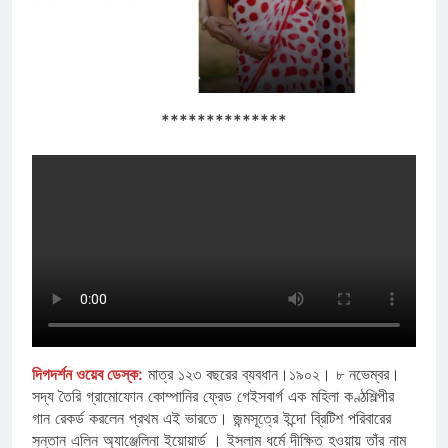
**************
দিগদর্শন ওয়েব ডেস্ক:
মাত্র ১২৩ বছরের ব্যবধান।১৯০২। ৮ নভেম্বর।
সদ্য তৈরি গ্রামোফোন কোম্পানির ফ্রেড গেইসবার্গ এক মহিলা কণ্ঠশিল্পীর
গান রেকর্ড করলেন প্রথম এই ভারতে। জন্মসূত্রে ইন্দো ব্রিটিশ পরিবারের
সন্তান এলিন অ্যাঞ্জেলিনা ইয়োয়ার্ড । ইসলাম ধর্মে দীক্ষিত হওয়ায় তাঁর নাম