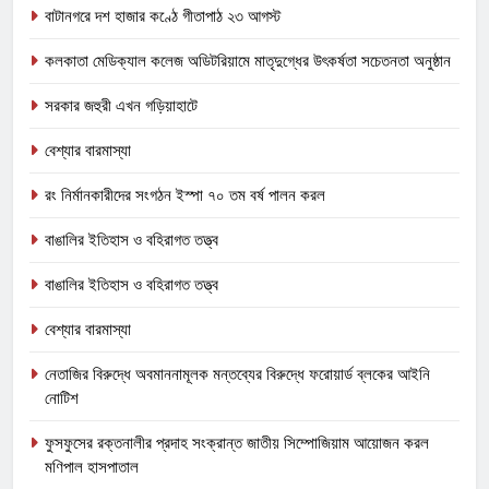
বাটানগরে দশ হাজার কণ্ঠে গীতাপাঠ ২৩ আগস্ট
কলকাতা মেডিক্যাল কলেজ অডিটরিয়ামে মাতৃদুগ্ধের উৎকর্ষতা সচেতনতা অনুষ্ঠান
সরকার জহুরী এখন গড়িয়াহাটে
বেশ্যার বারমাস্যা
রং নির্মানকারীদের সংগঠন ইস্পা ৭০ তম বর্ষ পালন করল
বাঙালির ইতিহাস ও বহিরাগত তত্ত্ব
বাঙালির ইতিহাস ও বহিরাগত তত্ত্ব
বেশ্যার বারমাস্যা
নেতাজির বিরুদ্ধে অবমাননামূলক মন্তব্যের বিরুদ্ধে ফরোয়ার্ড ব্লকের আইনি
নোটিশ
ফুসফুসের রক্তনালীর প্রদাহ সংক্রান্ত জাতীয় সিম্পোজিয়াম আয়োজন করল
মণিপাল হাসপাতাল