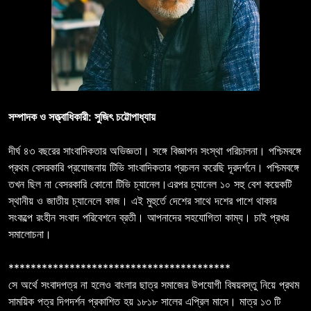
সম্পাদক ও সত্ত্বাধিকারী: সুজিৎ চট্টোপাধ্যায়
দীর্ঘ ৪৩ বছরের সাংবাদিকতার অভিজ্ঞতা। সঙ্গে বিজ্ঞাপন সংস্থা পরিচালনা। পশ্চিমবঙ্গে
প্রথম বেসরকারি প্রযোজনায় টিভি সাংবাদিকতার প্রচলন করেছি দূরদর্শনে। পশ্চিমবঙ্গে
তখন ছিল না বেসরকারি কোনো টিভি চ্যানেল।এরপর চ্যানেল ১০ সহু বেশ কয়েকটি
স্থানীয় ও জাতীয় চ্যানেলে কাজ। এই মুহুর্তে দেশের সাথে দশের পাশে থাকার
সংকল্পে রংহীন সংবাদ পরিবেশনে ব্রতী। আপনাদের সহযোগিতা কাম্য। চাই প্রখর
সমালোচনা।
****************************************
সে অর্থে সংবাদপত্র না হলেও বাংলার ছাত্র সমাজের উপযোগী বিষয়বস্তু নিয়ে প্রথম
সাময়িক পত্র দিগদর্শন প্রকাশিত হয় ১৮১৮ সালের এপ্রিল মাসে। মাত্র ১৩ টি