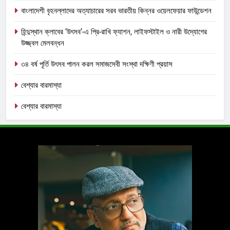
বাংলাদেশী বৃহনল্লাদের অত্যাচারের সরব ভারতীয় কিন্নর ওয়েলফেয়ার ফাউন্ডেশন
হিন্দুস্থান ক্লাবের ‘উৎসব’-এ প্রি-রাখি ফ্যাশন, লাইফস্টাইল ও নারী উদ্যোগের
উজ্জ্বল মেলবন্ধন
৩৪ বর্ষ পূর্তি উৎসব পালন করল সমাজসেবী সংস্থা দক্ষিণী প্রয়াস
বেশ্যার বারমাস্যা
বেশ্যার বারমাস্যা