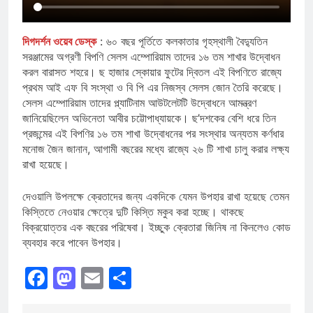
দিগদর্শন ওয়েব ডেস্ক
: ৬০ বছর পূর্তিতে কলকাতার গৃহস্থালী বৈদ্যুতিন
সরঞ্জামের অগ্রণী বিপণি সেলস এম্পোরিয়াম তাদের ১৬ তম শাখার উদ্বোধন
করল বারাসত শহরে। ছ হাজার স্কোয়ার ফুটের দ্বিতল এই বিপণিতে রাজ্যে
প্রথম আই এফ বি সংস্থা ও বি পি এর নিজস্ব সেলস জোন তৈরি করেছে।
সেলস এম্পোরিয়াম তাদের প্ল্যাটিনাম আউটলেটটি উদ্বোধনে আমন্ত্রণ
জানিয়েছিলেন অভিনেতা আবীর চট্টোপাধ্যায়কে। ছ’দশকের বেশি ধরে তিন
প্রজন্মের এই বিপণির ১৬ তম শাখা উদ্বোধনের পর সংস্থার অন্যতম কর্ণধার
মনোজ জৈন জানান, আগামী বছরের মধ্যে রাজ্যে ২৬ টি শাখা চালু করার লক্ষ্য
রাখা হয়েছে।
দেওয়ালি উপলক্ষে ক্রেতাদের জন্য একদিকে যেমন উপহার রাখা হয়েছে তেমন
কিস্তিতে নেওয়ার ক্ষেত্রে দুটি কিস্তি মকুব করা হচ্ছে। থাকছে
বিক্রয়োত্তর এক বছরের পরিষেবা। ইচ্ছুক ক্রেতারা জিনিষ না কিনলেও কোড
ব্যবহার করে পাবেন উপহার।
Facebook
Mastodon
Email
Share