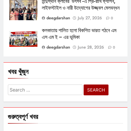
হিন্দুস্থান ক্লাবের ‘উৎসব’-এ প্রি-রাখি ফ্যাশন,
লাইফস্টাইল ও নারী উদ্যোগের উজ্জ্বল মেলবন্ধন
deegdarshan
July 27, 2026
0
কলকাতায় পালিত হলো বিকশিত ভারত গঠনে এম
এস এম ই – এর ভূমিকা
deegdarshan
June 28, 2026
0
খবর খুঁজুন
Search
for:
গুরুত্বপূর্ণ খবর