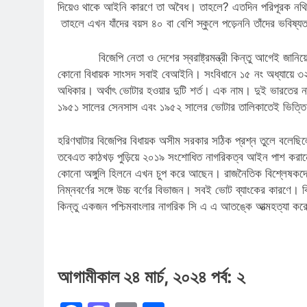
দিয়েও থাকে আইনি কারণে তা অবৈধ। তাহলে? এতদিন পরিপূরক নথি হিস
তাহলে এখন যাঁদের বয়স ৪০ বা বেশি স্কুলে পড়েননি তাঁদের ভবিষ্
বিজেপি নেতা ও দেশের স্বরাষ্ট্রমন্ত্রী কিন্তু আগেই জানিয়ে 
কোনো বিধায়ক সাংসদ সবাই বেআইনি। সংবিধানে ১৫ নং অধ্যায়ে ৩২
অধিকার। অর্থাৎ ভোটার হওয়ার দুটি শর্ত। এক নাম। দুই ভারতের
১৯৫১ সালের সেনসাস এবং ১৯৫২ সালের ভোটার তালিকাতেই ভিত্তি 
হরিণঘাটার বিজেপির বিধায়ক অসীম সরকার সঠিক প্রশ্ন তুলে বলেছি
তবেএত কাঠখড় পুড়িয়ে ২০১৯ সংশোধিত নাগরিকত্ব আইন পাশ কর
কোনো অঙ্গুলি হিলনে এখন চুপ করে আছেন। রাজনৈতিক বিশ্লেষকদের
নিম্নবর্ণের সঙ্গে উচ্চ বর্ণের বিভাজন। সবই ভোট ব্যাংকের কার
কিন্তু একজন পশ্চিমবাংলার নাগরিক সি এ এ আতঙ্কে আত্মহত্যা 
আগামীকাল ২৪ মার্চ, ২০২৪ পর্ব: ২