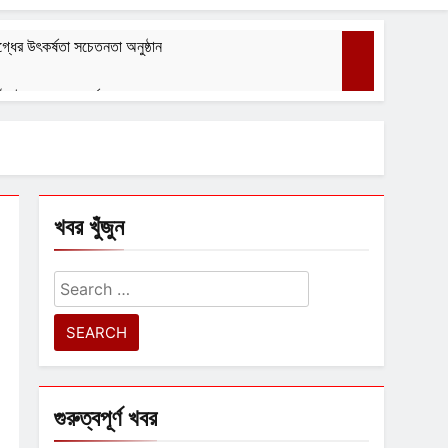
্ধের উৎকর্ষতা সচেতনতা অনুষ্ঠান
গঠন ইস্পা ৭০ তম বর্ষ পালন করল
বেশ্যার বারমাস্যা
August 1, 2026
খবর খুঁজুন
Search
for:
গুরুত্বপূর্ণ খবর