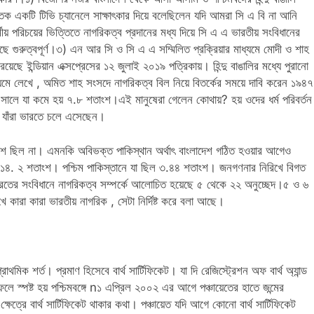
্তিক একটি টিভি চ্যানেলে সাক্ষাৎকার দিয়ে বলেছিলেন যদি আমরা সি এ বি না আনি
 পরিচয়ের ভিত্তিতে নাগরিকত্ব প্রদানের মধ্য দিয়ে সি এ এ ভারতীয় সংবিধানের
ছে গুরুত্বপূর্ণ।৩) এন আর সি ও সি এ এ সম্মিলিত প্রক্রিয়ার মাধ্যমে মোদী ও শাহ
ছে ইন্ডিয়ান এক্সপ্রেসের ১২ জুলাই ২০১৯ পত্রিকায়। হিন্দু বাঙালির মধ্যে পুরানো
মাধ্যমে লেখে , অমিত শাহ সংসদে নাগরিকত্ব বিল নিয়ে বিতর্কের সময়ে দাবি করেন ১৯৪৭
সালে যা কমে হয় ৭.৮ শতাংশ।এই মানুষেরা গেলেন কোথায়? হয় ওদের ধর্ম পরিবর্তন
রে যাঁরা ভারতে চলে এসেছেন।
 ছিল না। এমনকি অবিভক্ত পাকিস্থান অর্থাৎ বাংলাদেশ গঠিত হওয়ার আগেও
 ১৪. ২ শতাংশ। পশ্চিম পাকিস্তানে যা ছিল ৩.৪৪ শতাংশ। জনগণনার নিরিখে বিগত
ের সংবিধানে নাগরিকত্ব সম্পর্কে আলোচিত হয়েছে ৫ থেকে ২২ অনুচ্ছেদ।৫ ও ৬
িখে কারা কারা ভারতীয় নাগরিক , সেটা নির্দিষ্ট করে বলা আছে।
্রাথমিক শর্ত। প্রমাণ হিসেবে বার্থ সার্টিফিকেট। যা দি রেজিস্ট্রেশন অফ বার্থ অ্যান্ড
স্পষ্ট হয় পশ্চিমবঙ্গে n১ এপ্রিল ২০০২ এর আগে পঞ্চায়েতের হাতে জন্মের
্রে বার্থ সার্টিফিকেট থাকার কথা। পঞ্চায়েত যদি আগে কোনো বার্থ সার্টিফিকেট