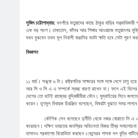
সুজিৎ চট্টোপাধ্যায়:
বনগাঁয়ে মতুয়াদের কাছে ঠাকুর বাড়ির সত্ত্বাধিকা
এক বড় অংশ। ঢাকঢোল, কাঁসর আর শিঙ্গার আওয়াজে মতুয়ানগর মুক্
যখন বুঝবেন তখন মূল নিবাসী বাঙালির যতটা ক্ষতি হবে সেটা পূরণ 
বিজ্ঞাপন
১১ মার্চ। সন্ধ্যা ৬ টা। রাষ্ট্রপতির সাক্ষরের সঙ্গে সঙ্গে দেশে চালু
আর সি ও সি এ এ সম্পর্কে স্বচ্ছ ধারণা রাখেন না। ফলে এই বিল
দেশের তো বটেই রাজ্যের বুদ্ধিজীবীরা মৌন। মুম্বাইয়ের সিনে জগতে
করেন। তৃণমূল বিধায়ক চিরঞ্জিত বলেছেন, বিষয়টা বুঝতে সময় লাগ
কৌশিক সেন বলেছেন দুর্নীতি থেকে নজর ঘোরাতে সি এ এ নির্বা
করেছেন। দক্ষিণ ভারতের জনপ্রিয় অভিনেতা বিজয় তীব্র সমালোচনা 
হাসানও প্রকাশ্যে বিরোধিতা করছেন।কেন্দ্রের শাসক দল বুদ্ধি খাটি