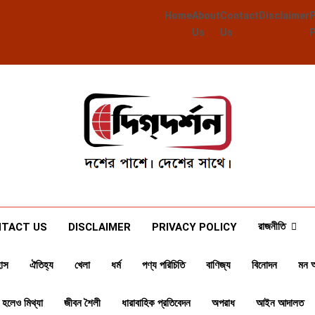
Home
About
Contact
Disclaimer
Us
Us
Deegdarshan
দশের পাশে দেশের পাশে
রাজনীতি
TACT US
DISCLAIMER
PRIVACY POLICY
াস
ঐতিহ্য
খেলা
ধর্ম
পণ্য পরিচিতি
বাণিজ্য
বিনোদন
মন 
 হলেও মিথ্যা
জীবন শৈলী
ধারাবাহিক প্রতিবেদন
অপরাধ
আইন আদালত