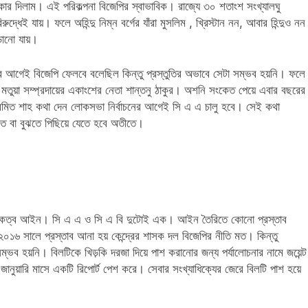
র দিলাম। এই পরিকল্পনা বিজেপির স্বাভাবিক। রাজ্যে ৩০ শতাংশ সংখ্যালঘু
্ধেই যায়। ফলে অহিন্দু নিম্ন বর্গের যাঁরা মুসলিম , খ্রিস্টান নন, আবার হিন্দুও নন
ড়ানো যায়।
 আগেই বিজেপি ফেলবে বলেছিল কিন্তু প্রস্তুতির অভাবে সেটা সম্ভব হয়নি। ফলে
ে মতুয়া সম্প্রদায়ের একাংশের নেতা শান্তনু ঠাকুর। অশনি সংকেত পেয়ে এবার বছরের
যক্তি অমিত শাহ কথা দেন লোকসভা নির্বাচনের আগেই সি এ এ চালু হবে। সেই কথা
ে বা বুঝতে পিছিয়ে যেতে হবে অতীতে।
িত নাগরিকত্ব আইন। সি এ এ ও সি এ বি দুটোই এক। আইন তৈরিতে কোনো প্রস্তাব
১৬ সালে প্রস্তাব আনা হয় কেন্দ্রের শাসক দল বিজেপির নীতি মত। কিন্তু
ম্ভব হয়নি। বিলটিকে খিড়কি দরজা দিয়ে পাশ করানোর জন্য পর্যালোচনার নামে জয়েন্ট
 জানুয়ারি মাসে একটি রিপোর্ট পেশ করে। সেবার সংখ্যাধিক্যের জেরে বিলটি পাশ হয়ে