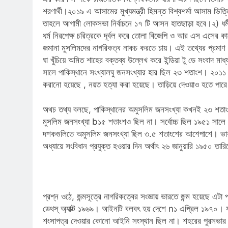
শরণার্থী।২০১৯ এ আসামের মুখ্যমন্ত্রী হিমন্ত বিশ্বশর্মা আসাম ভিত
তাহলে আগামী লোকসভা নির্বাচনে ১৭ টি আসন হাতছাড়া হবে।২) ধর্মীয়
ধর্ম নিরপেক্ষ চরিত্রকে দূর্বল করে তোলা বিজেপি ও আর এস এসের কা
জমানা মুসলিমদের নাগরিকত্ব নাকচ করতে চায়। এই তথ্যের প্রমাণ রয়ে
ঘা খুঁচিয়ে অমিত শাহের বক্তব্য উল্লেখ করে ইন্ডিয়া টু ডে সংবাদ 
সালে পাকিস্থানে সংখ্যালঘু জনসংখ্যার হার ছিল ২৩ শতাংশ। ২০১১ 
করানো হয়েছে , নয়ত হত্যা করা হয়েছে। তাড়িয়ে দেওয়াও হতে পা
অথচ তথ্য বলছে, পাকিস্থানের অমুসলিম জনসংখ্যা কখনই ২৩ শতাংশ
মুসলিম জনসংখ্যা b১৫ শতাংশও ছিল না। সর্বোচ্চ ছিল ১৯৫১ সালে
দশকগুলিতে অমুসলিম জনসংখ্যা ছিল ৩.৫ শতাংশের আশেপাশে। ভারত
অধ্যায়ে সংবিধান প্রযুক্ত হওয়ার দিন অর্থাৎ ২৬ জানুয়ারি ১৯৫০ তার
প্রশ্ন ওঠে, জন্মসূত্রে নাগরিকত্বের সংজ্ঞায় ভারতে জন্ম হয়েছে এটা প
ডেথস্ অ্যাক্ট ১৯৬৯। আইনটি বলবৎ হয় দেশে n১ এপ্রিল ১৯৭০। ফলে 
শংসাপত্র দেওয়ার কোনো আইনি সংস্থান ছিল না। শহরের পুরসভার ক্ষেত