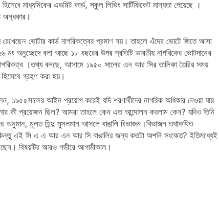
েবে মাধ্যমিকের এডমিট কার্ড, স্কুল লিভিং সার্টিফিকেট মান্যতা পেয়েছে ।
যত অন্ধকার।
রেখেছেন ভোটার কার্ড নাগরিকত্বের প্রমাণ নয়। তাহলে এঁদের ভোটে জিতে আসা
৬ নং অনুচ্ছেদে বলা আছে ১৮ বছরের উপর প্রতিটি ভারতীয় নাগরিকের ভোটদানের
 নাগরিকত্ব ।তথ্য বলছে, আসামে ১৯৫০ সালের এন আর সির তালিকা তৈরির সময়
হিসেবে গ্রহণ করা হয়।
লেন, ১৯৫৫সালের আইন প্রয়োগ করেই যদি শরণার্থীদের নাগরিক অধিকার দেওয়া যায়
ানোর কী প্রয়োজন ছিল? আমরা তাহলে কেন এত আন্দোলন করলাম কেন? যদিও তিনি
 অনুমান, মূলত হিন্দু মুসলমান আসলে বাঙালি বিভাজন।বিভাজন তথাকথিত
ণে। কিন্তু এই সি এ এ আর এন আর সি বাঙালির জন্য কতটা অশনি সংকেত? ইতিমধ্যেই
করেছেন। বিষয়টির আরও গভীরে আগামীকাল।