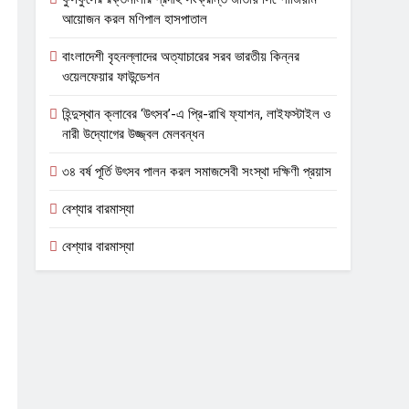
আয়োজন করল মণিপাল হাসপাতাল
বাংলাদেশী বৃহনল্লাদের অত্যাচারের সরব ভারতীয় কিন্নর
ওয়েলফেয়ার ফাউন্ডেশন
হিন্দুস্থান ক্লাবের ‘উৎসব’-এ প্রি-রাখি ফ্যাশন, লাইফস্টাইল ও
নারী উদ্যোগের উজ্জ্বল মেলবন্ধন
৩৪ বর্ষ পূর্তি উৎসব পালন করল সমাজসেবী সংস্থা দক্ষিণী প্রয়াস
বেশ্যার বারমাস্যা
বেশ্যার বারমাস্যা