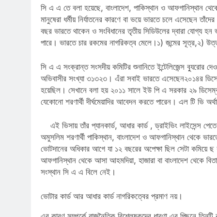
সি এ এ তে বলা হয়েছে, বাংলাদেশ, পাকিস্থান ও আফগানিস্থান থেকে ডি
মানুষেরা ধর্মীয় নির্যাতনের কারণে বা ভয়ে ভারতে চলে এসেছেন তাঁ
বছর ভারতে থাকেন ও সংবিধানের তৃতীয় সিডিউলের দ্বারা যোগ্য হন ভ
পারে। ভারতে চার রকমের নাগরিকত্ব মেলে।১) জন্মের সূত্র,২) উত্তরাধ
সি এ এ সংক্রান্ত সংসদীয় কমিটির শুনানিতে ইন্টেলিজেন্স ব্যুরোর 
অভিবাসীর সংখ্যা ৩১৩২৩। এঁরা সবাই ভারতে এসেছেন২০১৪র ডিসেম্বর
হয়েছিল। সেখানে বলা হয় ২০১১ সালে ইউ পি এ সরকার ২৯ ডিসেম্বর এক
যেকোনো শরণার্থী দীর্ঘমেয়াদির আবেদন করতে পারেন। এল টি ভি অর্
এই ভিসায় তাঁর প্যানকার্ড, আধার কার্ড , ড্রাইভিং লাইসেন্স 
অমুসলিম শরণার্থী পাকিস্থান, বাংলাদেশ ও আফগানিস্থান থেকে ভারত
ভোটদানের অধিকার আগে যা ১২ বছরের অপেক্ষা ছিল সেটা কমিয়ে ছ বছ
আফগানিস্থান থেকে আসা আহমদিয়া, হাজারা বা বাংলাদেশ থেকে বিতা
সংস্থান সি এ এ বিলে নেই।
ভোটার কার্ড আর আধার কার্ড নাগরিকত্বের প্রমাণ নয়।
এর কারণ সম্পর্কে রাজনৈতিক বিশ্লেষকদের ধারণা এর পিছনে তিনটি ক