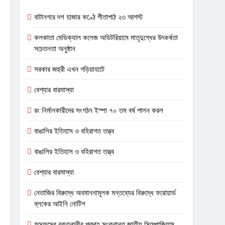
বাটানগরে দশ হাজার কণ্ঠে গীতাপাঠ ২৩ আগস্ট
কলকাতা মেডিক্যাল কলেজ অডিটরিয়ামে মাতৃদুগ্ধের উৎকর্ষতা
সচেতনতা অনুষ্ঠান
সরকার জহুরী এখন গড়িয়াহাটে
বেশ্যার বারমাস্যা
রং নির্মানকারীদের সংগঠন ইস্পা ৭০ তম বর্ষ পালন করল
বাঙালির ইতিহাস ও বহিরাগত তত্ত্ব
বাঙালির ইতিহাস ও বহিরাগত তত্ত্ব
বেশ্যার বারমাস্যা
নেতাজির বিরুদ্ধে অবমাননামূলক মন্তব্যের বিরুদ্ধে ফরোয়ার্ড
ব্লকের আইনি নোটিশ
ফুসফুসের রক্তনালীর প্রদাহ সংক্রান্ত জাতীয় সিম্পোজিয়াম