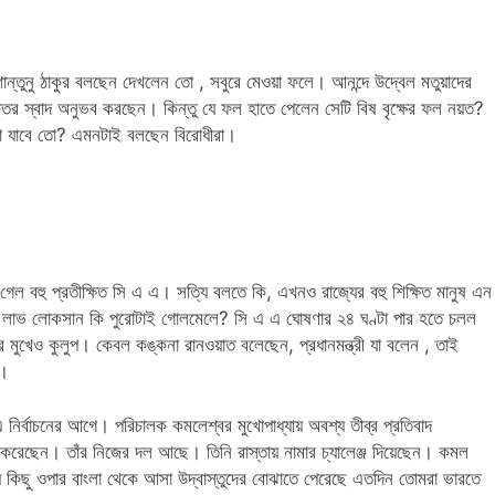
রী শান্তুনু ঠাকুর বলছেন দেখলেন তো , সবুরে মেওয়া ফলে। আনন্দে উদ্বেল মতুয়াদের
তির স্বাদ অনুভব করছেন। কিন্তু যে ফল হাতে পেলেন সেটি বিষ বৃক্ষের ফল নয়ত?
করা যাবে তো? এমনটাই বলছেন বিরোধীরা।
 হয়ে গেল বহু প্রতীক্ষিত সি এ এ। সত্যি বলতে কি, এখনও রাজ্যের বহু শিক্ষিত মানুষ এন
ের লাভ লোকসান কি পুরোটাই গোলমেলে? সি এ এ ঘোষণার ২৪ ঘণ্টা পার হতে চলল
র মুখেও কুলুপ। কেবল কঙ্কনা রানওয়াত বলেছেন, প্রধানমন্ত্রী যা বলেন , তাই
বে।
চনের আগে। পরিচালক কমলেশ্বর মুখোপাধ্যায় অবশ্য তীব্র প্রতিবাদ
করেছেন। তাঁর নিজের দল আছে। তিনি রাস্তায় নামার চ্যালেঞ্জ দিয়েছেন। কমল
য়ে কিছু ওপার বাংলা থেকে আসা উদ্বাস্তুদের বোঝাতে পেরেছে এতদিন তোমরা ভারতে