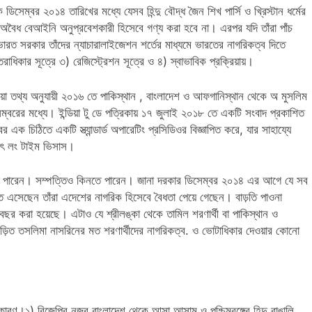
সেম্বর ২০১৪ তারিখের মধ্যে যেসব হিন্দু বৌদ্ধ জৈন শিখ পার্সি ও খ্রিস্টান ধর্মের
দের অবৈধ বেআইনি অনুপ্রবেশকারী হিসেবে গণ্য করা হবে না। এরপর যদি তাঁরা পাঁচ
ারত সরকার তাঁদের ন্যাচারালাইজেশন শর্তের মাধ্যমে ভারতের নাগরিকত্ব দিতে
িকার সূত্রে ৩) রেজিস্ট্রেশন সূত্রে ও ৪) স্বাভাবিক প্রক্রিয়ায়।
দেওয়া তথ্য অনুযায়ী ২০১৬ তে পাকিস্থান , বাংলাদেশ ও আফগানিস্থান থেকে অ মুসলিম
ের মধ্যে। ইন্ডিয়া টু ডে পত্রিকায় ১৭ জুলাই ২০১৮ তে একটি সংবাদ প্রকাশিত
 চিঠিতে একটি স্ত্যান্ডার্ড অপারেটিং প্রসিডিওর বিজ্ঞাপিত করে, যার সাহায্যে
থাৎ লং টাইম ভিসাস।
পেতে পারেন। সম্পত্তিও কিনতে পারেন। জানা দরকার ডিসেম্বর ২০১৪ এর আগে যে সব
ে এসেছেন তাঁরা এদেশের নাগরিক হিসেবে বৈধতা পেয়ে গেছেন। বাড়তি পাওনা
র করা হয়েছে। এটাও যে শ্রীলঙ্কা থেকে তামিল শরণার্থী বা পাকিস্থান ও
ড়িত তসলিমা নাসরিনের মত শরণার্থীদের নাগরিকত্ব. ও ভোটাধিকার দেওয়ার কোনো
ারণ।১) বিজেপির নজর বাংলাদেশ থেকে আসা আসাম ও পশ্চিমবঙ্গের হিন্দু বাঙালি