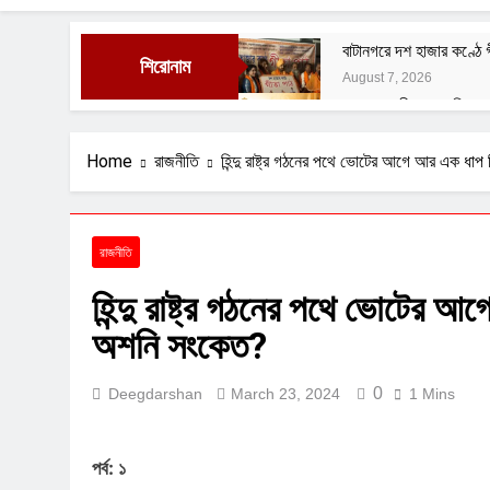
বাটানগরে দশ হাজার কণ্ঠে
শিরোনাম
August 7, 2026
সরকার জহুরী এখন গড়িয়াহা
August 3, 2026
বাঙালির ইতিহাস ও বহিরাগত 
Home
রাজনীতি
হিন্দু রাষ্ট্র গঠনের পথে ভোটের আগে আর এক ধা
August 1, 2026
নেতাজির বিরুদ্ধে অবমাননাম
July 29, 2026
রাজনীতি
ফুসফুসের রক্তনালীর প্রদা
হিন্দু রাষ্ট্র গঠনের পথে ভোটের 
July 29, 2026
অশনি সংকেত?
0
Deegdarshan
March 23, 2024
1 Mins
পর্ব: ১