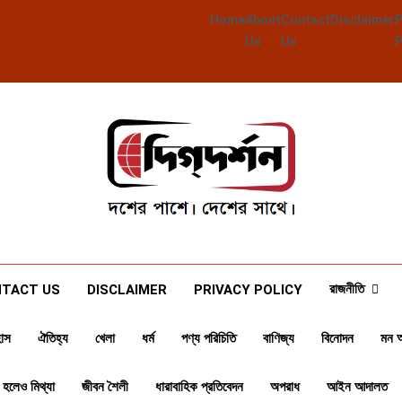
Home
About
Contact
Disclaimer
Us
Us
Deegdarshan
দশের পাশে দেশের পাশে
রাজনীতি
TACT US
DISCLAIMER
PRIVACY POLICY
াস
ঐতিহ্য
খেলা
ধর্ম
পণ্য পরিচিতি
বাণিজ্য
বিনোদন
মন 
 হলেও মিথ্যা
জীবন শৈলী
ধারাবাহিক প্রতিবেদন
অপরাধ
আইন আদালত