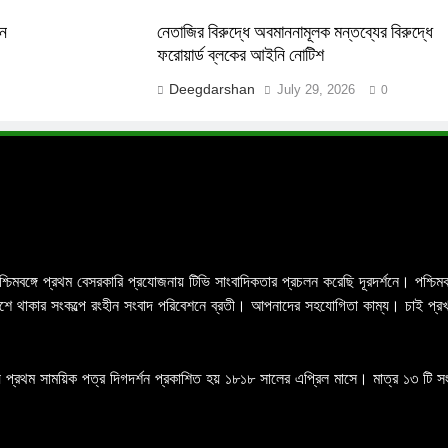
লন
নেতাজির বিরুদ্ধে অবমাননামূলক মন্তব্যের বিরুদ্ধে
ফরোয়ার্ড ব্লকের আইনি নোটিশ
Deegdarshan
July 29, 2026
0
পশ্চিমবঙ্গে প্রথম বেসরকারি প্রযোজনায় টিভি সাংবাদিকতার প্রচলন করেছি দূরদর্শনে। পশ্
র পাশে থাকার সংকল্পে রংহীন সংবাদ পরিবেশনে ব্রতী। আপনাদের সহযোগিতা কাম্য। চাই প্
 প্রথম সাময়িক পত্র দিগদর্শন প্রকাশিত হয় ১৮১৮ সালের এপ্রিল মাসে। মাত্র ১৩ টি সংখ্