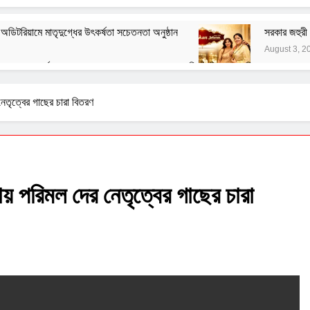
িটরিয়ামে মাতৃদুগ্ধের উৎকর্ষতা সচেতনতা অনুষ্ঠান
সরকার জহুরী 
August 3, 2
স্পা ৭০ তম বর্ষ পালন করল
বাঙালির ইতিহাস ও বহিরাগত তত্ত্ব
August 1, 2026
নেতাজির বিরুদ্ধে অবমাননামূলক মন্তব্যের বিরুদ্ধে ফরোয়ার্ড ব্লকের আইনি
নেতৃত্বের গাছের চারা বিতরণ
July 29, 2026
হ সংক্রান্ত জাতীয় সিম্পোজিয়াম আয়োজন করল মণিপাল হাসপাতাল
যাচারের সরব ভারতীয় কিন্নর ওয়েলফেয়ার ফাউন্ডেশন
য় পরিমল দের নেতৃত্বের গাছের চারা