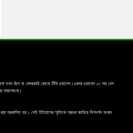
চিমবঙ্গে তখন ছিল না বেসরকারি কোনো টিভি চ্যানেল।এরপর চ্যানেল ১০ সহু বেশ
রখর সমালোচনা।
যা প্রকাশিত হয়। সেই ইতিহাসের স্মৃতিকে শ্রদ্ধা জানিয়ে দিগদর্শন সংবাদ