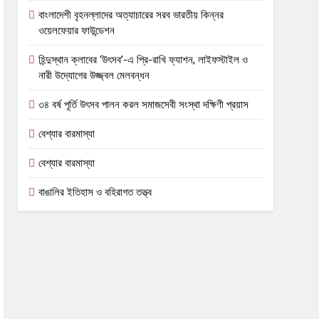
বাংলাদেশী বৃহনল্লাদের অত্যাচারের সরব ভারতীয় কিন্নর
ওয়েলফেয়ার ফাউন্ডেশন
হিন্দুস্থান ক্লাবের ‘উৎসব’-এ প্রি-রাখি ফ্যাশন, লাইফস্টাইল ও
নারী উদ্যোগের উজ্জ্বল মেলবন্ধন
৩৪ বর্ষ পূর্তি উৎসব পালন করল সমাজসেবী সংস্থা দক্ষিণী প্রয়াস
বেশ্যার বারমাস্যা
বেশ্যার বারমাস্যা
বাঙালির ইতিহাস ও বহিরাগত তত্ত্ব