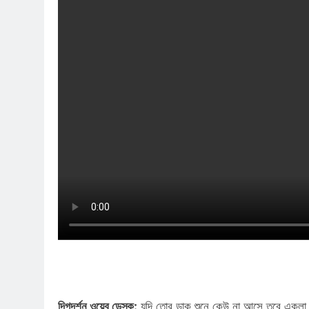
দিগদর্শন ওয়েব ডেস্ক:
যদি তোর ডাক শুনে কেউ না আসে তবে একলা চলো