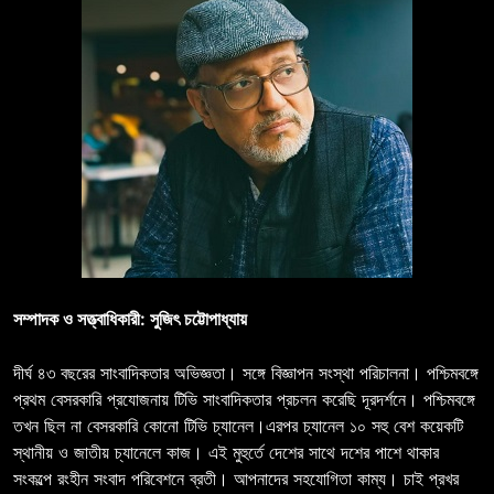
সম্পাদক ও সত্ত্বাধিকারী: সুজিৎ চট্টোপাধ্যায়
দীর্ঘ ৪৩ বছরের সাংবাদিকতার অভিজ্ঞতা। সঙ্গে বিজ্ঞাপন সংস্থা পরিচালনা। পশ্চিমবঙ্গে
প্রথম বেসরকারি প্রযোজনায় টিভি সাংবাদিকতার প্রচলন করেছি দূরদর্শনে। পশ্চিমবঙ্গে
তখন ছিল না বেসরকারি কোনো টিভি চ্যানেল।এরপর চ্যানেল ১০ সহু বেশ কয়েকটি
স্থানীয় ও জাতীয় চ্যানেলে কাজ। এই মুহুর্তে দেশের সাথে দশের পাশে থাকার
সংকল্পে রংহীন সংবাদ পরিবেশনে ব্রতী। আপনাদের সহযোগিতা কাম্য। চাই প্রখর