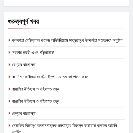
for:
গুরুত্বপূর্ণ খবর
কলকাতা মেডিক্যাল কলেজ অডিটরিয়ামে মাতৃদুগ্ধের উৎকর্ষতা সচেতনতা অনুষ্ঠান
সরকার জহুরী এখন গড়িয়াহাটে
বেশ্যার বারমাস্যা
রং নির্মানকারীদের সংগঠন ইস্পা ৭০ তম বর্ষ পালন করল
বাঙালির ইতিহাস ও বহিরাগত তত্ত্ব
বাঙালির ইতিহাস ও বহিরাগত তত্ত্ব
বেশ্যার বারমাস্যা
নেতাজির বিরুদ্ধে অবমাননামূলক মন্তব্যের বিরুদ্ধে ফরোয়ার্ড ব্লকের আইনি
নোটিশ