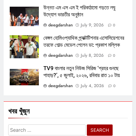
উন্নত এম এস এম ই পরিকাঠামো গড়তে লঘু
উদ্যোগ ভারতীর অনুষ্ঠান
deegdarshan
July 9, 2026
0
বেঙ্গল হোমিওপ্যাথিক প্র্যাক্টটিশনার এসোসিয়েশনের
তরফে গোল্ড মেডেল পেলেন ডা: প্রকাশ মল্লিক
deegdarshan
July 8, 2026
0
TV9 বাংলার নতুন নিউজ সিরিজ ‘প্রহর গুনছে
পাহাড়?’, ৫ জুলাই, ২০২৬, রবিবার রাত ১০ টায়
deegdarshan
July 4, 2026
0
খবর খুঁজুন
Search