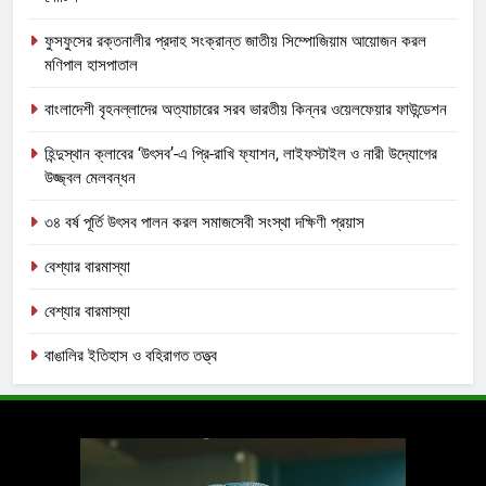
ফুসফুসের রক্তনালীর প্রদাহ সংক্রান্ত জাতীয় সিম্পোজিয়াম আয়োজন করল
মণিপাল হাসপাতাল
বাংলাদেশী বৃহনল্লাদের অত্যাচারের সরব ভারতীয় কিন্নর ওয়েলফেয়ার ফাউন্ডেশন
হিন্দুস্থান ক্লাবের ‘উৎসব’-এ প্রি-রাখি ফ্যাশন, লাইফস্টাইল ও নারী উদ্যোগের
উজ্জ্বল মেলবন্ধন
৩৪ বর্ষ পূর্তি উৎসব পালন করল সমাজসেবী সংস্থা দক্ষিণী প্রয়াস
বেশ্যার বারমাস্যা
বেশ্যার বারমাস্যা
বাঙালির ইতিহাস ও বহিরাগত তত্ত্ব