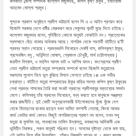
কলকাতা ব্জেলা সম্পাদক কল্লোল মজুমদার,, কপিল কৃষ্ণ ঠাকুর , ইমতিয়াজ
আহমেদ মোল্লা প্রমুখ।
পুস্তক প্রকাশ অনুষ্ঠানে প্রদীপ ভট্টাচার্য বলেন সি এ এ আইন প্রণয়ন করে
বিজেপি সরকার দেশে ধর্মীয় মেরুকরণ করে সেকুলার শব্দটি মুছে দিতে চাইছে।
কল্লোল মজুমদার বলেন, পৃথিবীতে কোনো মানুষই বেআইনি নন। প্রত্যেকের
স্বসম্মানে বেঁচে থাকার অধিকার আছে। নাগরিক থেকে শরণার্থী বইটিতে ছ’টি
প্রবন্ধ স্থান পেয়েছে। প্রবন্ধগুলি লিখেছেন দেবর্ষি দাস, কপিলকৃষ্ণ ঠাকুর,
প্রসেনজিৎ বসু , অনিন্দিতা ঘোষাল, প্রেমাংশু চৌধুরী, পার্থ চট্টোপাধ্যায় j
জয়দীপ বিশ্বাস, ও মহসিন আলম ভাট ও আশিষ যাদব। কংগ্রেসের প্রবীণ
নেতা প্রদীপ ভট্টাচার্য মতুয়া সম্প্রদায় সম্পর্কে বলেন বিজেপি মতুয়াদের
সরলতার সুযোগ নিযে ভুল বুঝিয়ে বিপদে ফেলতে চাইছে।e এক গভীর
চক্রান্ত। বইটিতে মতুয়া সম্প্রদায়ের ঠাকুর বাড়ির সদস্য কপিল কৃষ্ণ ঠাকুরের
লেখা প্রবন্ধ শাসকের তৈরি করা সংকট প্রবন্ধে প্রদীপবাবুর বক্তব্যের সমর্থন
মেলে। কপিলবাবু তাঁর প্রবন্ধে লিখেছেন, বন্ধ করতে হবে মানুষকে সন্ত্রস্ত
করার রাজনীতি। দুই কোটি অনুপ্রবেশকারী উইপোকাদের খুঁজে খুঁজে দেশ
থেকে বিতাড়নের হুংকার ছাড়েন যখন অমিত বলশালী নেতারা, কিংবা আধার
কার্ড ভোটার কার্ড কোনও কিছুই নাগরিকত্বের প্রমাণ নয বলেন, তখন শুধু
মতুয়া বা মুসলিম নয়, লাখখানেক তামিল উদ্বাস্তু, বনাঞ্চলের আদিবাসী এবং
ভূমিহীন নিরক্ষর , সকল মানুষই শঙ্কিত হন। অসমের দৃষ্টান্ত থেকে বলা যায়,
এই আইন নিয়ে যাঁরা উল্লসিত , তাঁরাও নিষ্কৃতি পাবেন না । কারণ কাগজ