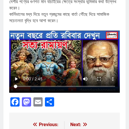
দেশীয় পণ্যের গুণগত মান যাচাইয়ের ক্ষেত্রে সংস্থার ভূমিকার কথা উল্লেখ
করেন।
কার্নিভালের মধ্য দিয়ে নতুন প্রজন্মের কাছে বার্তা পৌঁছে দিয়ে সামাজিক
সচেতনতা বৃদ্ধি হবে আশা করেন।
Facebook
Mastodon
Email
Share
Previous:
Next:
Post