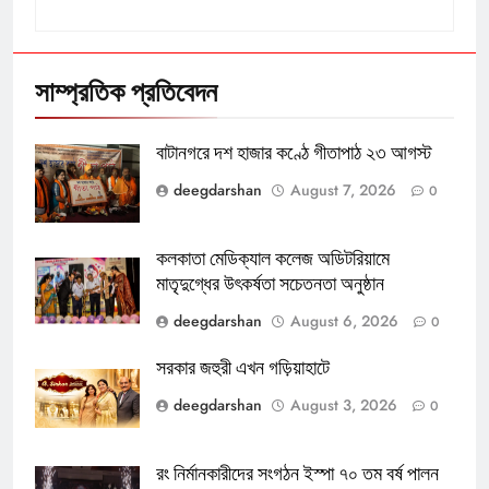
সাম্প্রতিক প্রতিবেদন
বাটানগরে দশ হাজার কণ্ঠে গীতাপাঠ ২৩ আগস্ট
deegdarshan
August 7, 2026
0
কলকাতা মেডিক্যাল কলেজ অডিটরিয়ামে
মাতৃদুগ্ধের উৎকর্ষতা সচেতনতা অনুষ্ঠান
deegdarshan
August 6, 2026
0
সরকার জহুরী এখন গড়িয়াহাটে
deegdarshan
August 3, 2026
0
রং নির্মানকারীদের সংগঠন ইস্পা ৭০ তম বর্ষ পালন