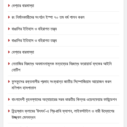
বেশ্যার বারমাস্যা
রং নির্মানকারীদের সংগঠন ইস্পা ৭০ তম বর্ষ পালন করল
বাঙালির ইতিহাস ও বহিরাগত তত্ত্ব
বাঙালির ইতিহাস ও বহিরাগত তত্ত্ব
বেশ্যার বারমাস্যা
নেতাজির বিরুদ্ধে অবমাননামূলক মন্তব্যের বিরুদ্ধে ফরোয়ার্ড ব্লকের আইনি
নোটিশ
ফুসফুসের রক্তনালীর প্রদাহ সংক্রান্ত জাতীয় সিম্পোজিয়াম আয়োজন করল
মণিপাল হাসপাতাল
বাংলাদেশী বৃহনল্লাদের অত্যাচারের সরব ভারতীয় কিন্নর ওয়েলফেয়ার ফাউন্ডেশন
হিন্দুস্থান ক্লাবের ‘উৎসব’-এ প্রি-রাখি ফ্যাশন, লাইফস্টাইল ও নারী উদ্যোগের
উজ্জ্বল মেলবন্ধন