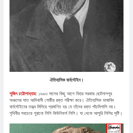
ঐতিহাসিক বার্নস্টেইন।
সুজিৎ চট্টোপাধ্যায়
: ১৯৬৩ সালের কিছু আগে বিহার সরকার ছোটনাগপুর
অঞ্চলের সাত আদিবাসী গোষ্ঠীর রক্ত পরীক্ষা করে। ঐতিহাসিক ভাষাবিদ
বার্নস্টেইনের তত্ত্ব মিলিয়ে প্রমাণিত হয় যে তাঁদের রক্ত পাঁচমিশালি নয়।
পৃথিবীর সবচেয়ে পুরানো লিপি কিউনিফর্ম লিপি। যা থেকে আসুরি লিপির সৃষ্টি।