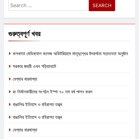
Search
for:
গুরুত্বপূর্ণ খবর
কলকাতা মেডিক্যাল কলেজ অডিটরিয়ামে মাতৃদুগ্ধের উৎকর্ষতা সচেতনতা অনুষ্ঠান
সরকার জহুরী এখন গড়িয়াহাটে
বেশ্যার বারমাস্যা
রং নির্মানকারীদের সংগঠন ইস্পা ৭০ তম বর্ষ পালন করল
বাঙালির ইতিহাস ও বহিরাগত তত্ত্ব
বাঙালির ইতিহাস ও বহিরাগত তত্ত্ব
বেশ্যার বারমাস্যা