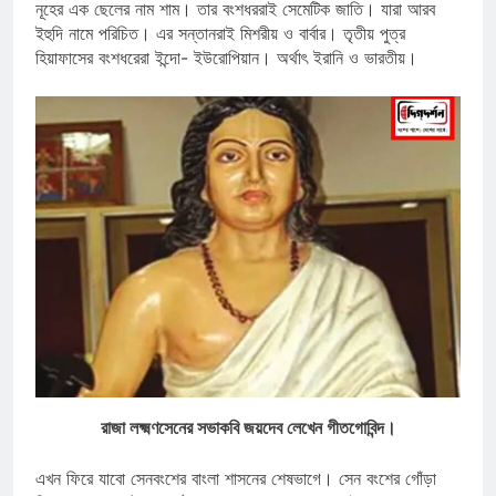
নূহের এক ছেলের নাম শাম। তার বংশধররাই সেমেটিক জাতি। যারা আরব
ইহুদি নামে পরিচিত। এর সন্তানরাই মিশরীয় ও বার্বার। তৃতীয় পুত্র
হিয়াফাসের বংশধরেরা ইন্দো- ইউরোপিয়ান। অর্থাৎ ইরানি ও ভারতীয়।
রাজা লক্ষ্মণসেনের সভাকবি জয়দেব লেখেন গীতগোবিন্দ।
এখন ফিরে যাবো সেনবংশের বাংলা শাসনের শেষভাগে। সেন বংশের গোঁড়া