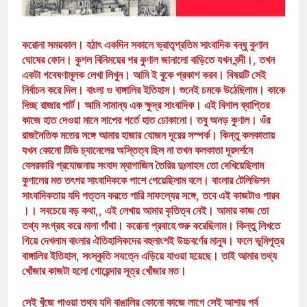
করোনা সময়কাল। হঠাৎ একদিন সকালে ভ্রাতৃপ্রতিম সাংবাদিক বন্ধু কুণাল
ঘোষের ফোন। কুশল বিনিময়ের পর কুণাল জানালো বাড়িতে যখন বন্দী।, তখন
একটা গবেষণামূলক লেখা লিখুন। আমি ই বুকে প্রকাশ করব। বিষয়টি সেই
নির্বাচন করে দিল। বাংলা ও বাঙ্গালির ইতিহাস। শুনেই চমকে উঠেছিলাম। কাকে
দিচ্ছ রাজার পার্ট। আমি সামান্য এক ক্ষুদ্র সাংবাদিক। এই বিশাল ব্যাপ্তির
কাজে হাত দেওয়া মানে সাপের গর্তে হাত ঢোকানো। তবু অনড় কুণাল। ওঁর
রাজনৈতিক মতের সঙ্গে আমার হাজার যোজন দূরের সস্পর্ক। কিন্তু কলকাতায়
যখন কোনো টিভি চ্যানেলের অস্তিত্ব ছিল না তখন কলকাতা দূরদর্শনে
বেসরকারি প্রযোজনায় সংবাদ ম্যাগাজিন তৈরির দুঃসাহস তো দেখিয়েছিলাম
কুণালের মত তৎপর সাংবাদিককে পাশে পেয়েছিলাম বলে। বাংলার টেলিভিশন
সাংবাদিকতায় যদি পত্তন করতে পারি সাফল্যের সঙ্গে, তবে এই কাজটাও পারব
।। সবচেয়ে বড় কথা,, এই লেখায় আমার কৃতিত্ব নেই। আমার কাজ তো
তথ্য সংগ্রহ করে মালা গাঁথা। করোনা প্রবাহে শুরু করেছিলাম। কিন্তু লিখতে
গিয়ে দেখলাম বাংলার ঐতিহাসিকদের বহুলাংশই উচ্চবর্ণের মানুষ। ফলে ভূমিপূত্র
বাঙ্গালির ইতিহাস, সংস্কৃতি সযত্নে এড়িয়ে যাওয়া হয়েছে। তাই আমার তথ্য
খোঁজার কাজটা হলো গোয়েন্দার সূত্র খোঁজার মত।
সেই খুঁজে পাওয়া তথ্য যদি বাঙালির কোনো কাজে লাগে সেই আশায় পর্ব