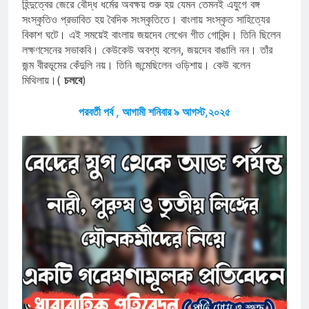
হিন্দুত্বের জেরে বৌদ্ধ ধর্মের অবক্ষয় শুরু হয় যেমন তেমনই এযুগে বঙ্গ
সংস্কৃতিও প্রভাবিত হয় বৈদিক সংস্কৃতিতে। বাংলায় সংস্কৃত সাহিত্যের
বিকাশ ঘটে। এই সময়েই বাংলায় জয়দেব লেখেন গীত গোবিন্দ। তিনি ছিলেন
লক্ষণসেনের সভাকবি। কেউকেউ অবশ্য বলেন, জয়দেব বাঙালি নন। তাঁর
জন্ম বীরভূমের কেঁদুলি নয়। তিনি জন্মেছিলেন ওড়িশায়। কেউ বলেন
মিথিলায়।(
চলবে
)
পরবর্তী পর্ব , আগামী শনিবার ৯ আগস্ট,২০২৫