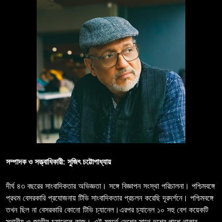
সম্পাদক ও সত্ত্বাধিকারী: সুজিৎ চট্টোপাধ্যায়
দীর্ঘ ৪৩ বছরের সাংবাদিকতার অভিজ্ঞতা। সঙ্গে বিজ্ঞাপন সংস্থা পরিচালনা। পশ্চিমবঙ্গে
প্রথম বেসরকারি প্রযোজনায় টিভি সাংবাদিকতার প্রচলন করেছি দূরদর্শনে। পশ্চিমবঙ্গে
তখন ছিল না বেসরকারি কোনো টিভি চ্যানেল।এরপর চ্যানেল ১০ সহু বেশ কয়েকটি
স্থানীয় ও জাতীয় চ্যানেলে কাজ। এই মুহুর্তে দেশের সাথে দশের পাশে থাকার