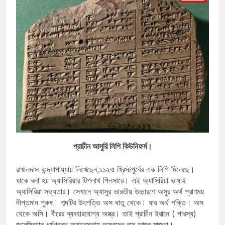
প্রাচীন আসুরি লিপি কিউনিফর্ম।
রাখালদাস বন্দ্যোপাধ্যায় লিখেছেন,১১২ও খ্রিস্টপূর্বের এক লিপি মিলেছে।
যাকে বলা হয় অ্যাসিরিয়ার টিপলাথ পিলসারে। এই অ্যাসিরিয়া ভাষাই
অ্যাসিরিয়া সভ্যতার। সেখানে অ্যাসুর ভারতীয় উচ্চারণে অসুর অর্থ প্রাণময়
দীপ্তমান পুরুষ। শব্দটির উৎপত্তি অস ধাতু থেকে। যার অর্থ শক্তি। অস
থেকে অসি। বীরের ব্যবহারযোগ্য অস্ত্র। তাই প্রাচীন ইরানে ( পারস্য)
জুরেস্থ্রিয়ান ধর্মগ্রন্থ অ্যাবেস্তায় অসুরদের নাম আহুর মাজদা।