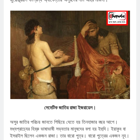
সেমেটিক জাতির রাজা ইজরায়েল।
অসুর জাতির পরিচয় জানতে পিছিয়ে যেতে হয় তিনহাজার বছর আগে।
মধ্যপ্রাচ্যের হিব্রু ভাষাভাষী সভ্যতার মানুষদের বলা হয় ইহুদি। ইয়াকুব বা
ইসরাইল ছিলেন একজন রাজা। তার বারো পুত্র। বারো পুত্রের একজন নূহ।