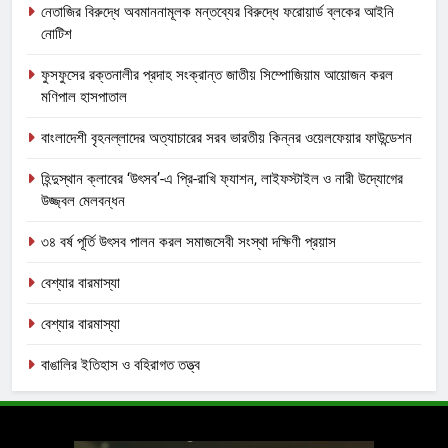
নেতাজির বিরুদ্ধে অবমাননামূলক মন্তব্যের বিরুদ্ধে ফরোয়ার্ড ব্লকের আইনি
নোটিশ
ফুসফুসের রক্তনালীর প্রদাহ সংক্রান্ত জাতীয় সিম্পোজিয়াম আয়োজন করল
মণিপাল হাসপাতাল
বাংলাদেশী বৃহনল্লাদের অত্যাচারের সরব ভারতীয় কিন্নর ওয়েলফেয়ার ফাউন্ডেশন
হিন্দুস্থান ক্লাবের ‘উৎসব’-এ প্রি-রাখি ফ্যাশন, লাইফস্টাইল ও নারী উদ্যোগের
উজ্জ্বল মেলবন্ধন
৩৪ বর্ষ পূর্তি উৎসব পালন করল সমাজসেবী সংস্থা দক্ষিণী প্রয়াস
বেশ্যার বারমাস্যা
বেশ্যার বারমাস্যা
বাঙালির ইতিহাস ও বহিরাগত তত্ত্ব