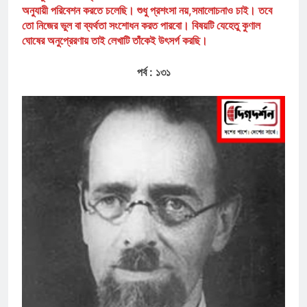
অনুযায়ী পরিবেশন করতে চলেছি। শুধু প্রশংসা নয়,সমালোচনাও চাই। তবে
তো নিজের ভুল বা ব্যর্থতা সংশোধন করত পারবো। বিষয়টি যেহেতু কুণাল
ঘোষের অনুপ্রেরণায় তাই লেখাটি তাঁকেই উৎসর্গ করছি।
পর্ব : ১৩১