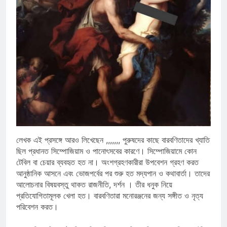
লেখক এই প্রসঙ্গে আরও লিখেছেন ,,,,,,, পুরুষদের কাছে বারবণিতাদের খ্যাতি
ছিল প্রধানত সিম্পোজিয়াম ও পানোৎসবের কারণে। সিম্পোজিয়ামে কোন
টেবিল বা চেয়ার ব্যবহৃত হত না। অংশগ্রহণকারীরা উপবেশন গ্রহণ করত
আনুষ্ঠানিক আসনে এবং ভোজপর্বের পর শুরু হত মদ্যপান ও কথাবার্তা। তাদের
আলোচনার বিষয়বস্তু থাকত রাজনীতি, দর্শন । তীর ধনুক নিয়ে
প্রতিযোগিতামূলক খেলা হত। বারবণিতারা মনোরঞ্জনের জন্য সঙ্গীত ও নৃত্য
পরিবেশন করত।