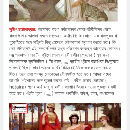
সুজিৎ চট্টোপাধ্যায়:
অনেকের ধারণা সর্বজনলব্ধ দেহোপজীবীনিদের থেকে
রাজরক্ষিতারা আলাদা সম্মান পেতেন। অর্থাৎ বিশেষ কোনো এক রাজপুরুষ বা
পুরোহিতের সঙ্গে সত্যিই কিছু মেয়েকে যৌনসম্পর্ক স্থাপন করতে হত। কি
সেই ইতিহাস? এই সম্পর্কে স্পষ্ট তথ্য পরিবেশন করেছেন আনোয়ার হোসেন (
মঞ্জু প্রকাশন) প্রাচীন গ্রীসে প্রেম ও যৌন জীবন গ্রন্থে ( মূল রচনা
নিকোলাঅস্ট ভ্রসিমজিস ) লিখেছেন,,,,,, প্রাচীন গ্রীসে বারবণিতা নিঃসন্দেহে
পতিতাই ছিল। কারণ তারাও অর্থের বিনিময়েই নিজেদেরকে ভোগ করতে
দিত। তবে তারা পদস্থ লোকেদের যৌনসঙ্গীও হতে হত। আমরা এদের
জাপানি গেইশাদের সঙ্গে তুলনা করতে পারি। গ্রীক ভাষায় হেটাইরা (
hetaira) শব্দের অর্থ বন্ধু বা সঙ্গী। জাপানি উৎসবে এদের পুরুষদের সঙ্গী
হতে হত। এটাই প্রথা।,,,,,( আহমদ পাবলিশিং হাউস, ঢাকা, বাংলাদেশ)