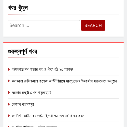
খবর খুঁজুন
Search
for:
গুরুত্বপূর্ণ খবর
বাটানগরে দশ হাজার কণ্ঠে গীতাপাঠ ২৩ আগস্ট
কলকাতা মেডিক্যাল কলেজ অডিটরিয়ামে মাতৃদুগ্ধের উৎকর্ষতা সচেতনতা অনুষ্ঠান
সরকার জহুরী এখন গড়িয়াহাটে
বেশ্যার বারমাস্যা
রং নির্মানকারীদের সংগঠন ইস্পা ৭০ তম বর্ষ পালন করল