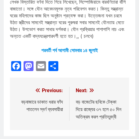
লেখক বিস্তারিত বর্ণনা দিতে গিয়ে লিখেছেন, সিম্পোজিয়ামে বারবণিতারা বাঁশি
বাজাতো। সঙ্গে যৌন আবেদনমূলক নৃত্য পরিবেশন করত। কিন্তু সম্ভ্রান্ত
ঘরের মহিলাদের কাজ ছিল অনুষ্ঠান প্রত্যক্ষ করা। উত্তেজনা যখন চরমে
উঠত স্ত্রীদের সামনেই সম্ভ্রান্ত ঘরের পুরুষরা সবার সামনেই যৌনতায় মেতে
উঠত। উপভোগ করত সাধার দর্শকরা। যৌন প্রক্রিয়ার পাশাপাশি নাচ এবং
অন্তত একটি বাদ্যযন্ত্রেপারদর্শী হতে হত।,, ( চলবে)
পরবর্তী পর্ব আগামী সোমবার ১৪ জুলাই
Facebook
Mastodon
Email
Share
Previous:
Next:
Post
navigation
বড়বাজারে ডাকাত ধরার ফাঁদ
বড় বাজেটের ছবিকে টেক্কা
পাতলেন স্বর্ণ ব্যবসায়ীরা
দিয়ে রাজ্যের ৩৭ হলে ৫০ দিন
অতিক্রম করল প্রতিদ্বন্দ্বী