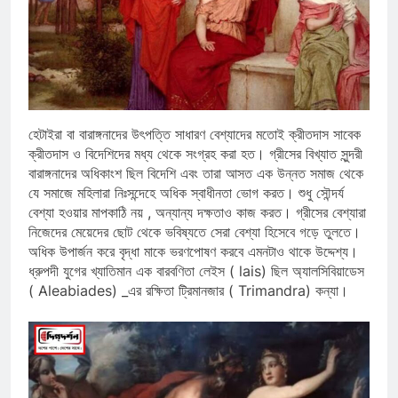
হেটাইরা বা বারাঙ্গনাদের উৎপত্তি সাধারণ বেশ্যাদের মতোই ক্রীতদাস সাবেক
ক্রীতদাস ও বিদেশিদের মধ্য থেকে সংগ্রহ করা হত। গ্রীসের বিখ্যাত সুন্দরী
বারাঙ্গনাদের অধিকাংশ ছিল বিদেশি এবং তারা আসত এক উন্নত সমাজ থেকে
যে সমাজে মহিলারা নিঃসন্দেহে অধিক স্বাধীনতা ভোগ করত। শুধু সৌন্দর্য
বেশ্যা হওয়ার মাপকাঠি নয় , অন্যান্য দক্ষতাও কাজ করত। গ্রীসের বেশ্যারা
নিজেদের মেয়েদের ছোট থেকে ভবিষ্যতে সেরা বেশ্যা হিসেবে গড়ে তুলতে।
অধিক উপার্জন করে বৃদ্ধা মাকে ভরণপোষণ করবে এমনটাও থাকে উদ্দেশ্য।
ধ্রুপদী যুগের খ্যাতিমান এক বারবণিতা লেইস ( lais) ছিল অ্যালসিবিয়াডেস
( Aleabiades) _এর রক্ষিতা ট্রিমানজার ( Trimandra) কন্যা।