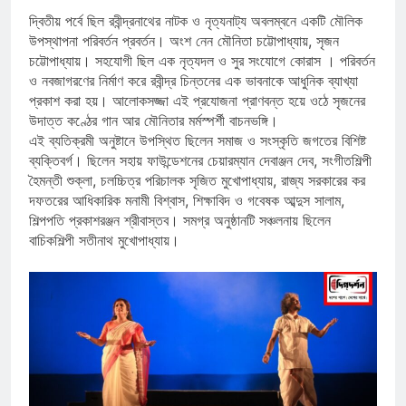
দ্বিতীয় পর্বে ছিল রবীন্দ্রনাথের নাটক ও নৃত্যনাট্য অবলম্বনে একটি মৌলিক
উপস্থাপনা পরিবর্তন প্রবর্তন। অংশ নেন মৌনিতা চট্টোপাধ্যায়, সৃজন
চট্টোপাধ্যায়। সহযোগী ছিল এক নৃত্যদল ও সুর সংযোগে কোরাস । পরিবর্তন
ও নবজাগরণের নির্মাণ করে রবীন্দ্র চিন্তনের এক ভাবনাকে আধুনিক ব্যাখ্যা
প্রকাশ করা হয়। আলোকসজ্জা এই প্রযোজনা প্রাণবন্ত হয়ে ওঠে সৃজনের
উদাত্ত কণ্ঠের গান আর মৌনিতার মর্মস্পর্শী বাচনভঙ্গি।
এই ব্যতিক্রমী অনুষ্টানে উপস্থিত ছিলেন সমাজ ও সংস্কৃতি জগতের বিশিষ্ট
ব্যক্তিবর্গ। ছিলেন সহায় ফাউন্ডেশনের চেয়ারম্যান দেবাঞ্জন দেব, সংগীতশিল্পী
হৈমন্তী শুক্লা, চলচ্চিত্র পরিচালক সৃজিত মুখোপাধ্যায়, রাজ্য সরকারের কর
দফতরের আধিকারিক মনামী বিশ্বাস, শিক্ষাবিদ ও গবেষক আব্দুস সালাম,
শিল্পপতি প্রকাশরঞ্জন শ্রীবাস্তব। সমগ্র অনুষ্ঠানটি সঞ্চলনায় ছিলেন
বাচিকশিল্পী সতীনাথ মুখোপাধ্যায়।