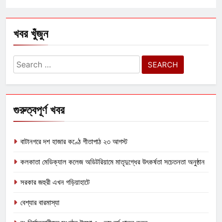
খবর খুঁজুন
Search
for:
গুরুত্বপূর্ণ খবর
বাটানগরে দশ হাজার কণ্ঠে গীতাপাঠ ২৩ আগস্ট
কলকাতা মেডিক্যাল কলেজ অডিটরিয়ামে মাতৃদুগ্ধের উৎকর্ষতা সচেতনতা অনুষ্ঠান
সরকার জহুরী এখন গড়িয়াহাটে
বেশ্যার বারমাস্যা