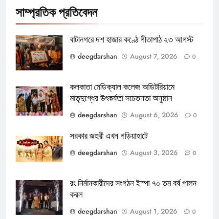
সাম্প্রতিক প্রতিবেদন
বাটানগরে দশ হাজার কণ্ঠে গীতাপাঠ ২৩ আগস্ট
deegdarshan
August 7, 2026
0
কলকাতা মেডিক্যাল কলেজ অডিটরিয়ামে
মাতৃদুগ্ধের উৎকর্ষতা সচেতনতা অনুষ্ঠান
deegdarshan
August 6, 2026
0
সরকার জহুরী এখন গড়িয়াহাটে
deegdarshan
August 3, 2026
0
রং নির্মানকারীদের সংগঠন ইস্পা ৭০ তম বর্ষ পালন
করল
deegdarshan
August 1, 2026
0