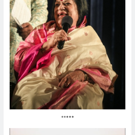
**
***