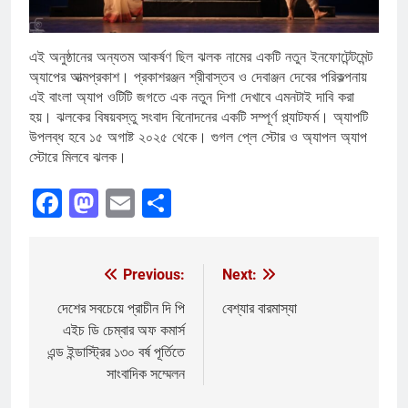
এই অনুষ্ঠানের অন্যতম আকর্ষণ ছিল ঝলক নামের একটি নতুন ইনফোটেন্টমেন্ট
অ্যাপের আত্মপ্রকাশ। প্রকাশরঞ্জন শ্রীবাস্তব ও দেবাঞ্জন দেবের পরিকল্পনায়
এই বাংলা অ্যাপ ওটিটি জগতে এক নতুন দিশা দেখাবে এমনটাই দাবি করা
হয়। ঝলকের বিষয়বস্তু সংবাদ বিনোদনের একটি সম্পূর্ণ প্ল্যাটফর্ম। অ্যাপটি
উপলব্ধ হবে ১৫ অগাষ্ট ২০২৫ থেকে। গুগল প্লে স্টোর ও অ্যাপল অ্যাপ
স্টোরে মিলবে ঝলক।
Facebook
Mastodon
Email
Share
Previous:
Next:
Post
navigation
দেশের সবচেয়ে প্রাচীন দি পি
বেশ্যার বারমাস্যা
এইচ ডি চেম্বার অফ কমার্স
এন্ড ইন্ডাস্ট্রির ১৩০ বর্ষ পূর্তিতে
সাংবাদিক সম্মেলন