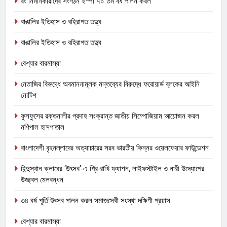
রং নির্মানকারীদের সংগঠন ইস্পা ৭০ তম বর্ষ পালন করল
বাঙালির ইতিহাস ও বহিরাগত তত্ত্ব
বাঙালির ইতিহাস ও বহিরাগত তত্ত্ব
বেশ্যার বারমাস্যা
নেতাজির বিরুদ্ধে অবমাননামূলক মন্তব্যের বিরুদ্ধে ফরোয়ার্ড ব্লকের আইনি
নোটিশ
ফুসফুসের রক্তনালীর প্রদাহ সংক্রান্ত জাতীয় সিম্পোজিয়াম আয়োজন করল
মণিপাল হাসপাতাল
বাংলাদেশী বৃহনল্লাদের অত্যাচারের সরব ভারতীয় কিন্নর ওয়েলফেয়ার ফাউন্ডেশন
হিন্দুস্থান ক্লাবের ‘উৎসব’-এ প্রি-রাখি ফ্যাশন, লাইফস্টাইল ও নারী উদ্যোগের
উজ্জ্বল মেলবন্ধন
৩৪ বর্ষ পূর্তি উৎসব পালন করল সমাজসেবী সংস্থা দক্ষিণী প্রয়াস
বেশ্যার বারমাস্যা