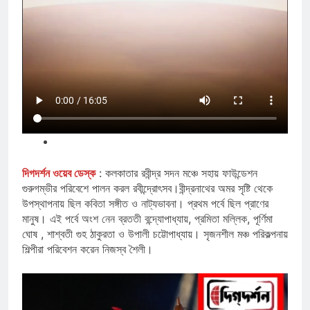
দিগদর্শন ওয়েব ডেস্ক
: কলকাতার রবীন্দ্র সদন মঞ্চে সহায় ফাউন্ডেশন
গুরুগম্ভীর পরিবেশে পালন করল রবীন্দ্রোৎসব।বীন্দ্রনাথের অমর সৃষ্টি থেকে
উপস্থাপনায় ছিল কবিতা সঙ্গীত ও নাট্যভাবনা। প্রথম পর্বে ছিল প্রাণের
মানুষ। এই পর্বে অংশ নেন ব্রততী বন্দ্যোপাধ্যায়, প্রমিতা মল্লিক, পূর্ণিমা
ঘোষ , শাশ্বতী গুহ ঠাকুরতা ও উপালী চট্টোপাধ্যায়। সৃজনশীল মঞ্চ পরিকল্পনায়
শিল্পীরা পরিবেশন করেন নিজস্ব শৈলী।