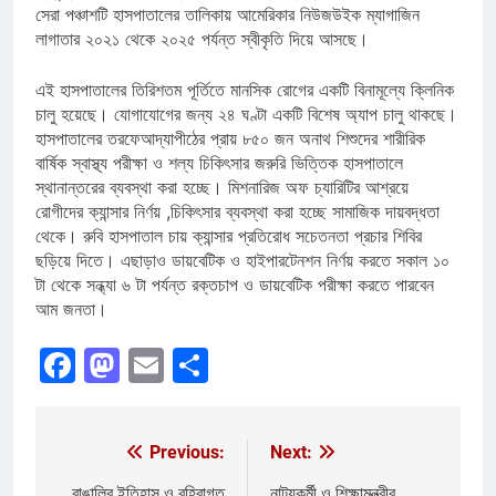
সেরা পঞ্চাশটি হাসপাতালের তালিকায় আমেরিকার নিউজউইক ম্যাগাজিন
লাগাতার ২০২১ থেকে ২০২৫ পর্যন্ত স্বীকৃতি দিয়ে আসছে।
এই হাসপাতালের তিরিশতম পূর্তিতে মানসিক রোগের একটি বিনামূল্যে ক্লিনিক
চালু হয়েছে। যোগাযোগের জন্য ২৪ ঘণ্টা একটি বিশেষ অ্যাপ চালু থাকছে।
হাসপাতালের তরফেআদ্যাপীঠের প্রায় ৮৫০ জন অনাথ শিশুদের শারীরিক
বার্ষিক স্বাস্থ্য পরীক্ষা ও শল্য চিকিৎসার জরুরি ভিত্তিক হাসপাতালে
স্থানান্তরের ব্যবস্থা করা হচ্ছে। মিশনারিজ অফ চ্যারিটির আশ্রয়ে
রোগীদের ক্যান্সার নির্ণয় ,চিকিৎসার ব্যবস্থা করা হচ্ছে সামাজিক দায়বদ্ধতা
থেকে। রুবি হাসপাতাল চায় ক্যান্সার প্রতিরোধ সচেতনতা প্রচার শিবির
ছড়িয়ে দিতে। এছাড়াও ডায়বেটিক ও হাইপারটেনশন নির্ণয় করতে সকাল ১০
টা থেকে সন্ধ্যা ৬ টা পর্যন্ত রক্তচাপ ও ডায়বেটিক পরীক্ষা করতে পারবেন
আম জনতা।
Facebook
Mastodon
Email
Share
Previous:
Next:
Post
বাঙালির ইতিহাস ও বহিরাগত
নাট্যকর্মী ও শিক্ষামন্ত্রীর