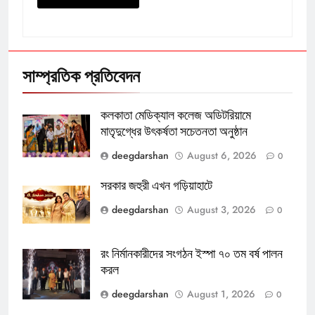
সাম্প্রতিক প্রতিবেদন
কলকাতা মেডিক্যাল কলেজ অডিটরিয়ামে
মাতৃদুগ্ধের উৎকর্ষতা সচেতনতা অনুষ্ঠান
deegdarshan
August 6, 2026
0
সরকার জহুরী এখন গড়িয়াহাটে
deegdarshan
August 3, 2026
0
রং নির্মানকারীদের সংগঠন ইস্পা ৭০ তম বর্ষ পালন
করল
deegdarshan
August 1, 2026
0