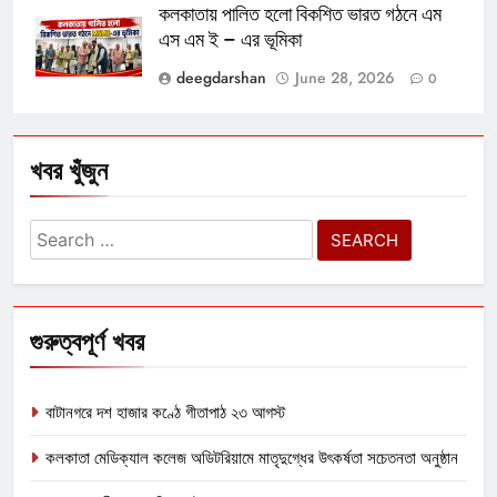
কলকাতায় পালিত হলো বিকশিত ভারত গঠনে এম
এস এম ই – এর ভূমিকা
deegdarshan
June 28, 2026
0
খবর খুঁজুন
Search
for:
গুরুত্বপূর্ণ খবর
বাটানগরে দশ হাজার কণ্ঠে গীতাপাঠ ২৩ আগস্ট
কলকাতা মেডিক্যাল কলেজ অডিটরিয়ামে মাতৃদুগ্ধের উৎকর্ষতা সচেতনতা অনুষ্ঠান