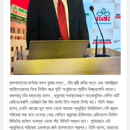
হাসপাতালের কর্ণধার কমল কুমার দত্ত , তাঁর স্ত্রী রুবির দত্ত এবং আমন্ত্রিত
ব্যক্তিত্বদের নিয়ে তিরিশ বছর পূর্তি অনুষ্ঠানের প্রদীপ উজ্জ্বলোনি করেন।
কমলবাবু তাঁর বক্তব্যে বলেন , ক্যান্সার শনাক্তকরণে অত্যাধুনিক মেশিন আর্ট
রেডিওথেরাপি ভেরিয়ান ট্রু বিম ভার্সন তিন সহজে নির্ণয় হয়। তিনি আরও
বলেন, চলতি বছরের জুন মাসে থেকে আরেক প্রযুক্তি ডিজিট্যাল পেট স্ক্যান
পরিষেবা শুরু হতে চলেছে।যায় মেশিনে ক্যান্সার চিকিৎসার রেডিয়েশন তিরিশ
মিনিটের বর্তমান অবস্থা থেকে পাঁচ মিনিটে সম্ভব হবে। পূর্বভারতে এই
প্রযুক্তির পরিষেবা একমাত্র রুবি হাসপাতালে প্রাপ্য। তিনি বলেন, ভারতের