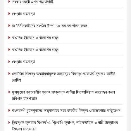
সরকার জহুরী এখন গড়িয়াহাটে
বেশ্যার বারমাস্যা
রং নির্মানকারীদের সংগঠন ইস্পা ৭০ তম বর্ষ পালন করল
বাঙালির ইতিহাস ও বহিরাগত তত্ত্ব
বাঙালির ইতিহাস ও বহিরাগত তত্ত্ব
বেশ্যার বারমাস্যা
নেতাজির বিরুদ্ধে অবমাননামূলক মন্তব্যের বিরুদ্ধে ফরোয়ার্ড ব্লকের আইনি
নোটিশ
ফুসফুসের রক্তনালীর প্রদাহ সংক্রান্ত জাতীয় সিম্পোজিয়াম আয়োজন করল
মণিপাল হাসপাতাল
বাংলাদেশী বৃহনল্লাদের অত্যাচারের সরব ভারতীয় কিন্নর ওয়েলফেয়ার ফাউন্ডেশন
হিন্দুস্থান ক্লাবের ‘উৎসব’-এ প্রি-রাখি ফ্যাশন, লাইফস্টাইল ও নারী উদ্যোগের
উজ্জ্বল মেলবন্ধন