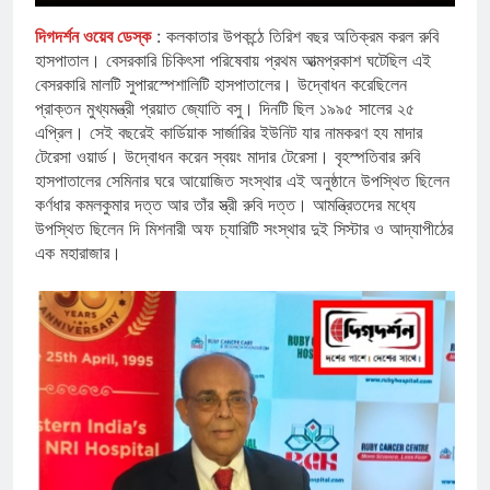
দিগদর্শন ওয়েব ডেস্ক
: কলকাতার উপকন্ঠে তিরিশ বছর অতিক্রম করল রুবি
হাসপাতাল। বেসরকারি চিকিৎসা পরিষেবায় প্রথম আত্মপ্রকাশ ঘটেছিল এই
বেসরকারি মালটি সুপারস্পেশালিটি হাসপাতালের। উদ্বোধন করেছিলেন
প্রাক্তন মুখ্যমন্ত্রী প্রয়াত জ্যোতি বসু। দিনটি ছিল ১৯৯৫ সালের ২৫
এপ্রিল। সেই বছরেই কার্ডিয়াক সার্জারির ইউনিট যার নামকরণ হয মাদার
টেরেসা ওয়ার্ড। উদ্বোধন করেন স্বয়ং মাদার টেরেসা। বৃহস্পতিবার রুবি
হাসপাতালের সেমিনার ঘরে আয়োজিত সংস্থার এই অনুষ্ঠানে উপস্থিত ছিলেন
কর্ণধার কমলকুমার দত্ত আর তাঁর স্ত্রী রুবি দত্ত। আমন্ত্রিতদের মধ্যে
উপস্থিত ছিলেন দি মিশনারী অফ চ্যারিটি সংস্থার দুই সিস্টার ও আদ্যাপীঠের
এক মহারাজার।