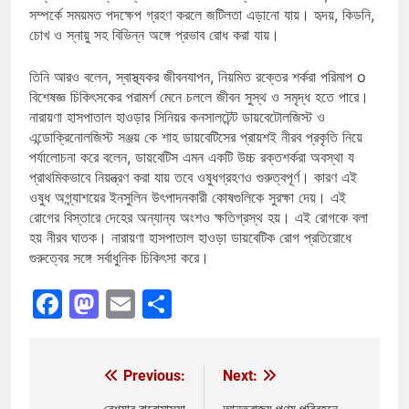
সম্পর্কে সময়মত পদক্ষেপ গ্রহণ করলে জটিলতা এড়ানো যায়। হৃদয়, কিডনি,
চোখ ও স্নায়ু সহ বিভিন্ন অঙ্গে প্রভাব রোধ করা যায়।
তিনি আরও বলেন, স্বাস্থ্যকর জীবনযাপন, নিয়মিত রক্তের শর্করা পরিমাপ o
বিশেষজ্ঞ চিকিৎসকের পরামর্শ মেনে চললে জীবন সুস্থ ও সমৃদ্ধ হতে পারে।
নারায়ণা হাসপাতাল হাওড়ার সিনিয়র কনসালটেন্ট ডায়বেটোলজিস্ট ও
এন্ডোক্রিনোলজিস্ট সঞ্জয় কে শাহ ডায়বেটিসের প্রায়শই নীরব প্রকৃতি নিয়ে
পর্যালোচনা করে বলেন, ডায়বেটিস এমন একটি উচ্চ রক্তশর্করা অবস্থা য
প্রাথমিকভাবে নিয়ন্ত্রণ করা যায় তবে ওষুধগ্রহণও গুরুত্বপূর্ণ। কারণ এই
ওষুধ অগ্ন্যাশয়ের ইনসুলিন উৎপাদনকারী কোষগুলিকে সুরক্ষা দেয়। এই
রোগের বিস্তারে দেহের অন্যান্য অংশও ক্ষতিগ্রস্থ হয়। এই রোগকে বলা
হয় নীরব ঘাতক। নারায়ণা হাসপাতাল হাওড়া ডায়বেটিক রোগ প্রতিরোধে
গুরুত্বের সঙ্গে সর্বাধুনিক চিকিৎসা করে।
Facebook
Mastodon
Email
Share
Previous:
Next:
Post