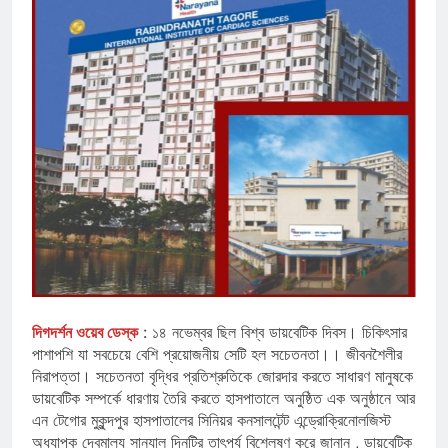
দিগদর্শন ওয়েব ডেস্ক
: ১৪ নভেম্বর ছিল বিশ্ব ডায়বেটিক দিবস। চিকিৎসার
পাশাপশি যা সবচেয়ে বেশি প্রয়োজনীয় সেটি হল সচেতনতা।। জীবনশৈলীর
নিরাপত্তা। সচেতনতা বৃদ্ধির প্রতিশ্রুতিকে জোরদার করতে সাধারণ মানুষকে
ডায়বেটিক সম্পর্কে ধারণায় তৈরি করতে হাসপাতালে অনুষ্ঠিত এক অনুষ্ঠানে আর
এন টেগোর মুকুন্দপুর হাসপাতালের সিনিয়র কনসালটেন্ট এন্ড্রোক্রিনোলজিস্ট
অধ্যাপক দেবমাল্য সান্যাল দিনটির তাৎপর্য বিশ্লেষণ করে জানান , ডায়বেটিক