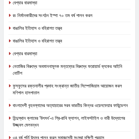
বেশ্যার বারমাস্যা
রং নির্মানকারীদের সংগঠন ইস্পা ৭০ তম বর্ষ পালন করল
বাঙালির ইতিহাস ও বহিরাগত তত্ত্ব
বাঙালির ইতিহাস ও বহিরাগত তত্ত্ব
বেশ্যার বারমাস্যা
নেতাজির বিরুদ্ধে অবমাননামূলক মন্তব্যের বিরুদ্ধে ফরোয়ার্ড ব্লকের আইনি
নোটিশ
ফুসফুসের রক্তনালীর প্রদাহ সংক্রান্ত জাতীয় সিম্পোজিয়াম আয়োজন করল
মণিপাল হাসপাতাল
বাংলাদেশী বৃহনল্লাদের অত্যাচারের সরব ভারতীয় কিন্নর ওয়েলফেয়ার ফাউন্ডেশন
হিন্দুস্থান ক্লাবের ‘উৎসব’-এ প্রি-রাখি ফ্যাশন, লাইফস্টাইল ও নারী উদ্যোগের
উজ্জ্বল মেলবন্ধন
৩৪ বর্ষ পূর্তি উৎসব পালন করল সমাজসেবী সংস্থা দক্ষিণী প্রয়াস