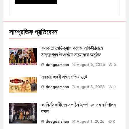
সাম্প্রতিক প্রতিবেদন
কলকাতা মেডিক্যাল কলেজ অডিটরিয়ামে
মাতৃদুগ্ধের উৎকর্ষতা সচেতনতা অনুষ্ঠান
deegdarshan
August 6, 2026
0
সরকার জহুরী এখন গড়িয়াহাটে
deegdarshan
August 3, 2026
0
রং নির্মানকারীদের সংগঠন ইস্পা ৭০ তম বর্ষ পালন
করল
deegdarshan
August 1, 2026
0