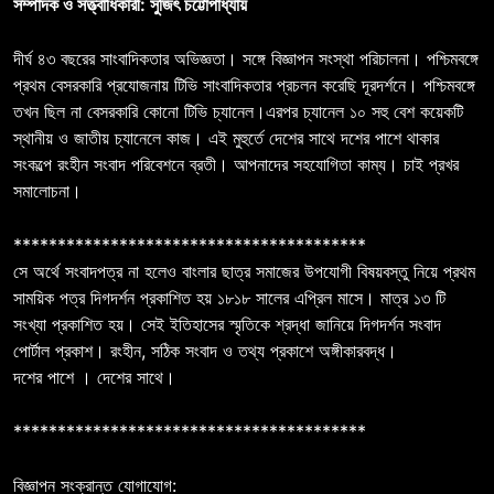
সম্পাদক ও সত্ত্বাধিকারী: সুজিৎ চট্টোপাধ্যায়
দীর্ঘ ৪৩ বছরের সাংবাদিকতার অভিজ্ঞতা। সঙ্গে বিজ্ঞাপন সংস্থা পরিচালনা। পশ্চিমবঙ্গে
প্রথম বেসরকারি প্রযোজনায় টিভি সাংবাদিকতার প্রচলন করেছি দূরদর্শনে। পশ্চিমবঙ্গে
তখন ছিল না বেসরকারি কোনো টিভি চ্যানেল।এরপর চ্যানেল ১০ সহু বেশ কয়েকটি
স্থানীয় ও জাতীয় চ্যানেলে কাজ। এই মুহুর্তে দেশের সাথে দশের পাশে থাকার
সংকল্পে রংহীন সংবাদ পরিবেশনে ব্রতী। আপনাদের সহযোগিতা কাম্য। চাই প্রখর
সমালোচনা।
****************************************
সে অর্থে সংবাদপত্র না হলেও বাংলার ছাত্র সমাজের উপযোগী বিষয়বস্তু নিয়ে প্রথম
সাময়িক পত্র দিগদর্শন প্রকাশিত হয় ১৮১৮ সালের এপ্রিল মাসে। মাত্র ১৩ টি
সংখ্যা প্রকাশিত হয়। সেই ইতিহাসের স্মৃতিকে শ্রদ্ধা জানিয়ে দিগদর্শন সংবাদ
পোর্টাল প্রকাশ। রংহীন, সঠিক সংবাদ ও তথ্য প্রকাশে অঙ্গীকারবদ্ধ।
দশের পাশে । দেশের সাথে।
****************************************
বিজ্ঞাপন সংক্রান্ত যোগাযোগ: