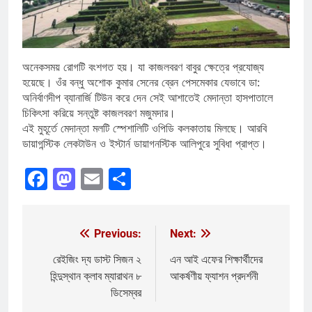
অনেকসময় রোগটি বংশগত হয়। যা কাজলবরণ বাবুর ক্ষেত্রে প্রযোজ্য
হয়েছে। ওঁর বন্ধু অশোক কুমার সেনের ব্রেন পেসমেকার যেভাবে ডা:
অনির্বাণদীপ ব্যানার্জি টিউন করে দেন সেই আশাতেই মেদান্তা হাসপাতালে
চিকিৎসা করিয়ে সন্তুষ্ট কাজলবরণ মজুমদার।
এই মুহূর্তে মেদান্তা মলটি স্পেশালিটি ওপিডি কলকাতায় মিলছে। আরবি
ডায়াগন্স্টিক লেকটাউন ও ইস্টার্ন ডায়াগনস্টিক আলিপুরে সুবিধা প্রাপ্ত।
Facebook
Mastodon
Email
Share
Previous:
Next:
Post
navigation
রেইজিং দ্য ডাস্ট সিজন ২
এন আই এফের শিক্ষার্থীদের
হিন্দুস্থান ক্লাব ম্যারাথন ৮
আকর্ষণীয় ফ্যাশন প্রদর্শনী
ডিসেম্বর