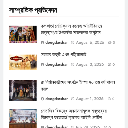
সাম্প্রতিক প্রতিবেদন
কলকাতা মেডিক্যাল কলেজ অডিটরিয়ামে
মাতৃদুগ্ধের উৎকর্ষতা সচেতনতা অনুষ্ঠান
deegdarshan
August 6, 2026
0
সরকার জহুরী এখন গড়িয়াহাটে
deegdarshan
August 3, 2026
0
রং নির্মানকারীদের সংগঠন ইস্পা ৭০ তম বর্ষ পালন
করল
deegdarshan
August 1, 2026
0
নেতাজির বিরুদ্ধে অবমাননামূলক মন্তব্যের
বিরুদ্ধে ফরোয়ার্ড ব্লকের আইনি নোটিশ
deegdarshan
July 29, 2026
0