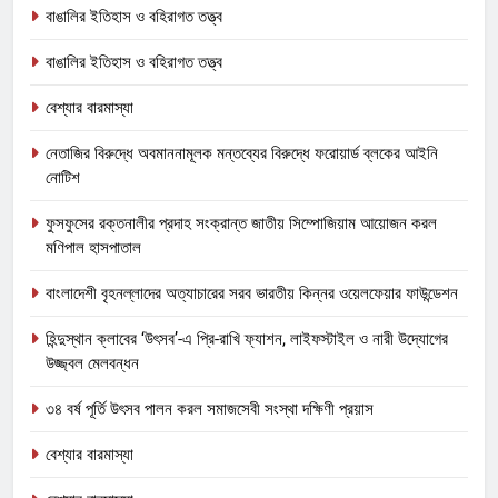
বাঙালির ইতিহাস ও বহিরাগত তত্ত্ব
বাঙালির ইতিহাস ও বহিরাগত তত্ত্ব
বেশ্যার বারমাস্যা
নেতাজির বিরুদ্ধে অবমাননামূলক মন্তব্যের বিরুদ্ধে ফরোয়ার্ড ব্লকের আইনি
নোটিশ
ফুসফুসের রক্তনালীর প্রদাহ সংক্রান্ত জাতীয় সিম্পোজিয়াম আয়োজন করল
মণিপাল হাসপাতাল
বাংলাদেশী বৃহনল্লাদের অত্যাচারের সরব ভারতীয় কিন্নর ওয়েলফেয়ার ফাউন্ডেশন
হিন্দুস্থান ক্লাবের ‘উৎসব’-এ প্রি-রাখি ফ্যাশন, লাইফস্টাইল ও নারী উদ্যোগের
উজ্জ্বল মেলবন্ধন
৩৪ বর্ষ পূর্তি উৎসব পালন করল সমাজসেবী সংস্থা দক্ষিণী প্রয়াস
বেশ্যার বারমাস্যা