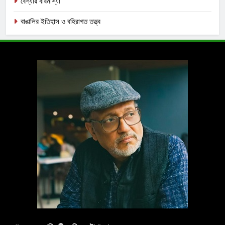
বেশ্যার বারমাস্যা
বাঙালির ইতিহাস ও বহিরাগত তত্ত্ব