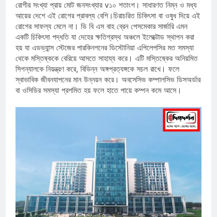
রোগীর সংখ্যা প্রায় মোট জনসংখ্যার v১০ শতাংশ। সাধারণত নিম্ন ও মধ্য
আয়ের দেশে এই রোগের প্রাবল্য বেশি।চিরাচরিত চিকিৎসা বা ওষুধ দিয়ে এই
রোগের সাফল্য মেলে না। ডি বি এস বাহ ব্রেন পেসমেকার সার্জারি এমন
একটি চিকিৎসা পদ্ধতি যা দেহের ক্ষতিগ্রস্থ অঞ্চলে ইলেক্টোড স্থাপন করা
হয় যা এডভ্যান্স স্টেজের পারকিনশনের ডিস্টোনিয়া এপিলেপসির মত সমস্যা
থেকে মস্তিষ্ককে বেরিয়ে আসতে সাহায্য করে। এটি মস্তিষ্কের অনিয়মিত
সিগন্যালকে নিয়ন্ত্রণ করে, বিভিন্ন অঙ্গপ্রত্যঙ্গকে সচল রাখে। ফলে
স্বাভাবিক জীবনযাপনের মান উন্নয়ন করে। অবসেসিভ কম্পালসিভ ডিসঅর্ডার
বা ওসিডির সমস্যা প্রশমিত হয় ফলে হাতে পায়ে কম্পন কমে আসে।