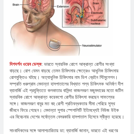
দিগদর্শন ওয়েব ডেস্ক
: ভারতে স্নায়বিক রোগে আক্রান্ত রোগীর সংখ্যা
বাড়ছে। রোগ যেমন বাড়ছে তেমন চিকিৎসার ক্ষেত্রেও আধুনিক চিকিৎসায়
রোগমুক্তিও ঘটছে। অত্যাধুনিক চিকিৎসার নাম ডিপ ব্রেইন স্টিমুলেশন।
সম্প্রতি গুরুগ্রাম মেদান্তা হাসপাতালের বিখ্যাত শল্য চিকিৎসক অনির্বাণ দীপ
ব্যানার্জি এই প্রযুক্তিতে কলকাতার বাসিন্দা কাজলবরণ মজুমদারের মতো জটিল
স্নায়বিক রোগে আক্রান্ত কয়েকশো রোগীর চিকিৎসা করছেন সাফল্যের
সঙ্গে। কাজলবরণ বাবুর মত বহু রোগী প্রতিবন্ধকতার সীমা পেরিয়ে সুস্থ
জীবনে ফিরে গেছেন। মেদান্তা সুপার স্পেশালিটি ইতিমধ্যেই নিউজ উইক
এর বিবেচনায় দেশের সর্বোত্তম বেসরকারি হাসপাতাল হিসেবে স্বীকৃত হয়েছে।
সাংবাদিকদের সঙ্গে আলাপচারিতায় ডা: ব্যানার্জি জানান, ভারতে এই ধরণের