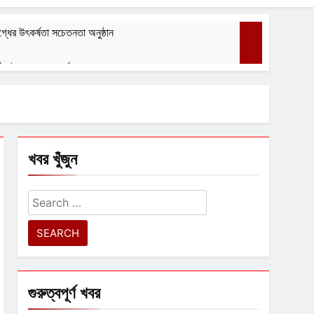
্ধের উৎকর্ষতা সচেতনতা অনুষ্ঠান
গঠন ইস্পা ৭০ তম বর্ষ পালন করল
বেশ্যার বারমাস্যা
August 1, 2026
খবর খুঁজুন
Search
for:
গুরুত্বপূর্ণ খবর