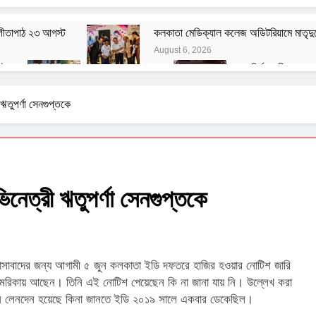
 গীতাপাঠ ২৩ আগস্ট
কলকাতা মেডিক্যাল কলেজ অডিটরিয়ামে মাতৃদুগ
August 6, 2026
টে
বেশ্যার বারমাস্যা
রং নির্মানকারীদের সং
August 3, 2026
August 1, 2026
তত্ত্ব
বাঙালির ইতিহাস ও বহিরাগত তত্ত্ব
ঋতুপর্ণা সেনগুপ্তকে
August 1, 2026
ূলক মন্তব্যের বিরুদ্ধে ফরোয়ার্ড ব্লকের আইনি নোটিশ
হ সংক্রান্ত জাতীয় সিম্পোজিয়াম আয়োজন করল মণিপাল হাসপাতাল
িনেত্রী ঋতুপর্ণা সেনগুপ্তকে
িজ্ঞাসাবাদের জন্য আগামী ৫ জুন কলকাতা ইডি দফতরে হাজির হওয়ার নোটিশ জারি
 আমেরিকায় আছেন। তিনি এই নোটিশ পেয়েছেন কি না জানা যায় নি। উল্লেখ করা
আইনি লেনদেন হয়েছে কিনা জানতে ইডি ২০১৯ সালে একবার ডেকেছিল।