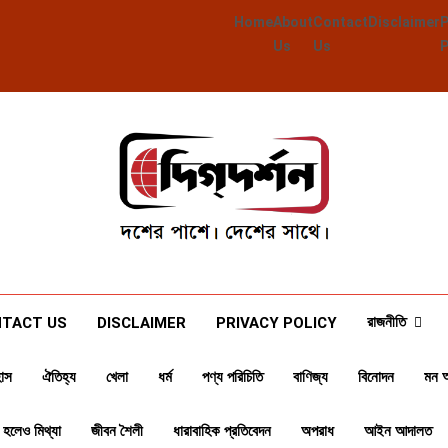
Home
About
Contact
Disclaimer
Us
Us
Deegdarshan
দশের পাশে দেশের পাশে
রাজনীতি
TACT US
DISCLAIMER
PRIVACY POLICY
াস
ঐতিহ্য
খেলা
ধর্ম
পণ্য পরিচিতি
বাণিজ্য
বিনোদন
মন 
 হলেও মিথ্যা
জীবন শৈলী
ধারাবাহিক প্রতিবেদন
অপরাধ
আইন আদালত