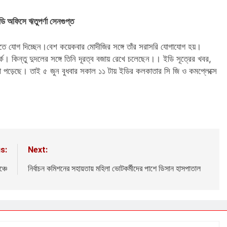
ি অফিসে ঋতুপর্ণা সেনগুপ্ত
ে যোগ দিচ্ছেন।বেশ কয়েকবার মোদীজির সঙ্গে তাঁর সরাসরি যোগাযোগ হয়।
সম্পর্ক। কিন্তু দুদলের সঙ্গে তিনি দূরত্ব বজায় রেখে চলেছেন।। ইডি সূত্রের খবর,
কা জমা পড়েছে। তাই ৫ জুন বুধবার সকাল ১১ টায় ইডির কলকাতার সি জি ও কমপ্লেক্সে
s:
Next:
্চে
নির্বাচন কমিশনের সহায়তায় মহিলা ভোটকর্মীদের পাশে ডিসান হাসপাতাল