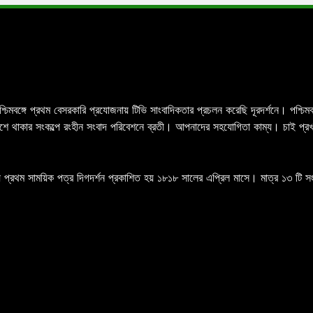
পশ্চিমবঙ্গে প্রথম বেসরকারি প্রযোজনায় টিভি সাংবাদিকতার প্রচলন করেছি দূরদর্শনে। পশ্
র পাশে থাকার সংকল্পে রংহীন সংবাদ পরিবেশনে ব্রতী। আপনাদের সহযোগিতা কাম্য। চাই প্
 প্রথম সাময়িক পত্র দিগদর্শন প্রকাশিত হয় ১৮১৮ সালের এপ্রিল মাসে। মাত্র ১৩ টি সংখ্