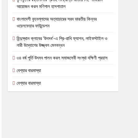
আয়োজন করল মণিপাল হাসপাতাল
বাংলাদেশী বৃহনল্লাদের অত্যাচারের সরব ভারতীয় কিন্নর
ওয়েলফেয়ার ফাউন্ডেশন
হিন্দুস্থান ক্লাবের ‘উৎসব’-এ প্রি-রাখি ফ্যাশন, লাইফস্টাইল ও
নারী উদ্যোগের উজ্জ্বল মেলবন্ধন
৩৪ বর্ষ পূর্তি উৎসব পালন করল সমাজসেবী সংস্থা দক্ষিণী প্রয়াস
বেশ্যার বারমাস্যা
বেশ্যার বারমাস্যা