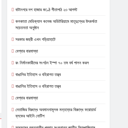
বাটানগরে দশ হাজার কণ্ঠে গীতাপাঠ ২৩ আগস্ট
কলকাতা মেডিক্যাল কলেজ অডিটরিয়ামে মাতৃদুগ্ধের উৎকর্ষতা
সচেতনতা অনুষ্ঠান
সরকার জহুরী এখন গড়িয়াহাটে
বেশ্যার বারমাস্যা
রং নির্মানকারীদের সংগঠন ইস্পা ৭০ তম বর্ষ পালন করল
বাঙালির ইতিহাস ও বহিরাগত তত্ত্ব
বাঙালির ইতিহাস ও বহিরাগত তত্ত্ব
বেশ্যার বারমাস্যা
নেতাজির বিরুদ্ধে অবমাননামূলক মন্তব্যের বিরুদ্ধে ফরোয়ার্ড
ব্লকের আইনি নোটিশ
ফুসফুসের রক্তনালীর প্রদাহ সংক্রান্ত জাতীয় সিম্পোজিয়াম