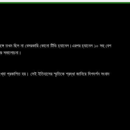
চিমবঙ্গে তখন ছিল না বেসরকারি কোনো টিভি চ্যানেল।এরপর চ্যানেল ১০ সহু বেশ
রখর সমালোচনা।
যা প্রকাশিত হয়। সেই ইতিহাসের স্মৃতিকে শ্রদ্ধা জানিয়ে দিগদর্শন সংবাদ