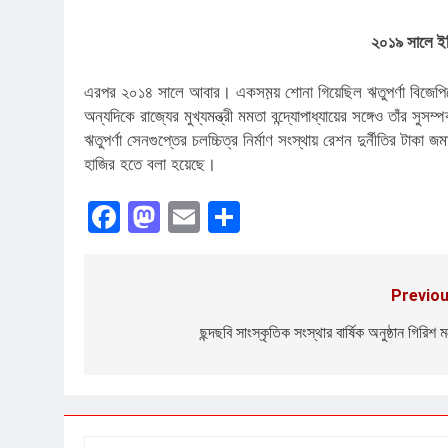
২০১৯ সালে ইড
এরপর ২০১৪ সালে আবার। একসম়য় শোনা গিয়েছিল ঋতুপর্ণা বিজেপিত
অন্যদিকে রাজ্যের মুখ্যমন্ত্রী মমতা বন্দ্যোপাধ্যায়ের সঙ্গেও তাঁর সু
ঋতুপর্ণা সেনগুপ্তের চলচ্চিত্র নির্মাণ সংস্থায় রেশন দুর্নীতির টা
হাজির হতে বলা হয়েছে।
Facebook
Mastodon
Email
Share
Previou
Post
navigation
ছন্দছবি সাংস্কৃতিক সংস্থার বার্ষিক অনুষ্ঠান গিরিশ মঞ