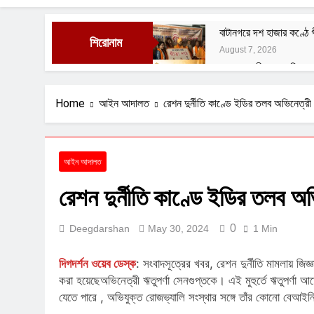
বাটানগরে দশ হাজার কণ্ঠে
শিরোনাম
August 7, 2026
সরকার জহুরী এখন গড়িয়াহা
August 3, 2026
বাঙালির ইতিহাস ও বহিরাগত 
Home
আইন আদালত
রেশন দুর্নীতি কাণ্ডে ইডির তলব অভিনেত্রী 
August 1, 2026
নেতাজির বিরুদ্ধে অবমাননাম
July 29, 2026
আইন আদালত
ফুসফুসের রক্তনালীর প্রদা
রেশন দুর্নীতি কাণ্ডে ইডির তলব অভ
July 29, 2026
0
Deegdarshan
May 30, 2024
1 Min
দিগদর্শন ওয়েব ডেস্ক
: সংবাদসূত্রের খবর, রেশন দুর্নীতি মামলায় জ
করা হয়েছেঅভিনেত্রী ঋতুপর্ণা সেনগুপ্তকে। এই মুহুর্তে ঋতুপর্ণা
যেতে পারে , অভিযুক্ত রোজভ্যালি সংস্থার সঙ্গে তাঁর কোনো বে