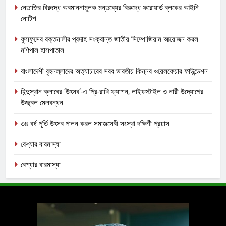
নেতাজির বিরুদ্ধে অবমাননামূলক মন্তব্যের বিরুদ্ধে ফরোয়ার্ড ব্লকের আইনি
নোটিশ
ফুসফুসের রক্তনালীর প্রদাহ সংক্রান্ত জাতীয় সিম্পোজিয়াম আয়োজন করল
মণিপাল হাসপাতাল
বাংলাদেশী বৃহনল্লাদের অত্যাচারের সরব ভারতীয় কিন্নর ওয়েলফেয়ার ফাউন্ডেশন
হিন্দুস্থান ক্লাবের ‘উৎসব’-এ প্রি-রাখি ফ্যাশন, লাইফস্টাইল ও নারী উদ্যোগের
উজ্জ্বল মেলবন্ধন
৩৪ বর্ষ পূর্তি উৎসব পালন করল সমাজসেবী সংস্থা দক্ষিণী প্রয়াস
বেশ্যার বারমাস্যা
বেশ্যার বারমাস্যা