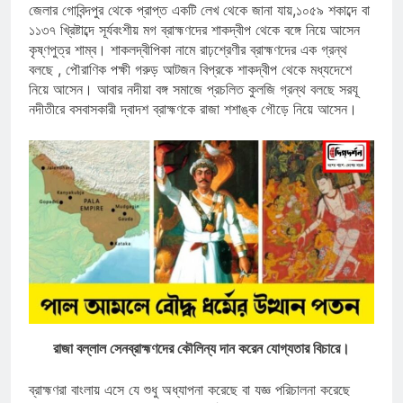
জেলার গোবিন্দপুর থেকে প্রাপ্ত একটি লেখ থেকে জানা যায়,১০৫৯ শকাব্দে বা
১১৩৭ খ্রিষ্টাব্দে সূর্যবংশীয় মগ ব্রাহ্মণদের শাকদ্বীপ থেকে বঙ্গে নিয়ে আসেন
কৃষ্ণপুত্র শাম্ব। শাকলদ্বীপিকা নামে রাঢ়শ্রেণীর ব্রাহ্মণদের এক গ্রন্থ
বলছে , পৌরাণিক পক্ষী গরুড় আটজন বিপ্রকে শাকদ্বীপ থেকে মধ্যদেশে
নিয়ে আসেন। আবার নদীয়া বঙ্গ সমাজে প্রচলিত কুলজি গ্রন্থ বলছে সরযূ
নদীতীরে বসবাসকারী দ্বাদশ ব্রাহ্মণকে রাজা শশাঙ্ক গৌড়ে নিয়ে আসেন।
রাজা বল্লাল সেনব্রাহ্মণদের কৌলিন্য দান করেন যোগ্যতার বিচারে।
ব্রাহ্মণরা বাংলায় এসে যে শুধু অধ্যাপনা করেছে বা যজ্ঞ পরিচালনা করেছে