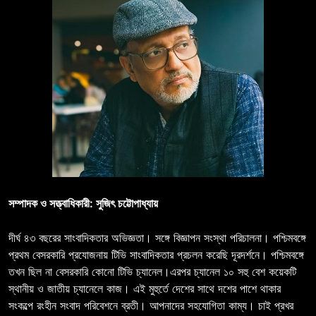
সম্পাদক ও সত্ত্বাধিকারী: সুজিৎ চট্টোপাধ্যায়
দীর্ঘ ৪৩ বছরের সাংবাদিকতার অভিজ্ঞতা। সঙ্গে বিজ্ঞাপন সংস্থা পরিচালনা। পশ্চিমবঙ্গে
প্রথম বেসরকারি প্রযোজনায় টিভি সাংবাদিকতার প্রচলন করেছি দূরদর্শনে। পশ্চিমবঙ্গে
তখন ছিল না বেসরকারি কোনো টিভি চ্যানেল।এরপর চ্যানেল ১০ সহু বেশ কয়েকটি
স্থানীয় ও জাতীয় চ্যানেলে কাজ। এই মুহুর্তে দেশের সাথে দশের পাশে থাকার
সংকল্পে রংহীন সংবাদ পরিবেশনে ব্রতী। আপনাদের সহযোগিতা কাম্য। চাই প্রখর