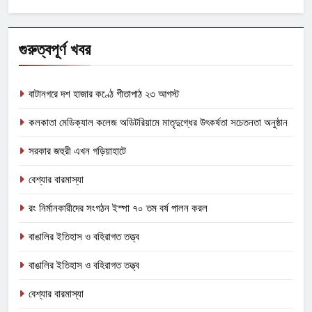
for:
গুরুত্বপূর্ণ খবর
বাটানগরে দশ হাজার কণ্ঠে গীতাপাঠ ২৩ আগস্ট
কলকাতা মেডিক্যাল কলেজ অডিটরিয়ামে মাতৃদুগ্ধের উৎকর্ষতা সচেতনতা অনুষ্ঠান
সরকার জহুরী এখন গড়িয়াহাটে
বেশ্যার বারমাস্যা
রং নির্মানকারীদের সংগঠন ইস্পা ৭০ তম বর্ষ পালন করল
বাঙালির ইতিহাস ও বহিরাগত তত্ত্ব
বাঙালির ইতিহাস ও বহিরাগত তত্ত্ব
বেশ্যার বারমাস্যা