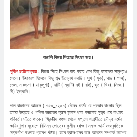
বাঙালি বিজয় সিংহের সিংহল জয়।
সুজিৎ চট্টোপাধ্যায়
: বিজয় সিংহ সিংহল জয় করায় বেশ কিছু ভাষাগত সাদৃশ্যও
মেলে। উদাহরণ হিসেবে কিছু শব্দ উল্লেখ করছি। সুখ ( সুক), গাছ ( গাস),
তেল, মাকড়শা ( মাকুলুশা) , মাটি ( ম্যাটি) বই ( বহি), ঘৃত ( ঘিয়), সিংহ (
সী) ইত্যাদি।
পাল রাজাদের আমলে ( ৭৫০_১২০০) বৌদ্ধ ধর্মের যে প্রভাব বাংলায় ছিল
তাতে উত্তর ও পশ্চিম ভারতের ব্রাহ্মণ্যবাদ থাবা বসানোর সূত্র ধরে বাংলায়
পরিবর্তন ঘটতে থাকে। খ্রিস্টীয় পঞ্চম থেকে সপ্তম শতাব্দীতে বৌদ্ধ ধর্মের
ক্ষয়িষ্ণুতার সুযোগে বিভিন্ন গোত্রের কুলীন ব্রাহ্মণ সমাজ আর্য সংস্কৃতিকে
সন্তর্পণে বাংলায় প্রবেশ ঘটায়। তবে ব্রাহ্মণদের বঙ্গে আগমন সম্পর্কে আগের