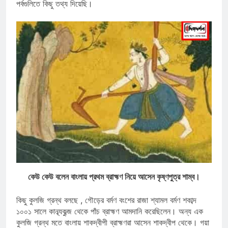
পর্বগুলিতে কিছু তথ্য দিয়েছি।
কেউ কেউ বলেন বাংলায় প্রথম ব্রাহ্মণ নিয়ে আসেন কৃষ্ণপুত্র শাম্ব।
কিছু কুলজি গ্রন্থ বলছে , গৌড়ের বর্মণ বংশের রাজা শ্যামল বর্মণ শকাব্দ
১০০১ সালে কান্ব্যকুব্জ থেকে পাঁচ ব্রাহ্মণ আমদানি করেছিলেন। অন্য এক
কুলজি গ্রন্থ মতে বাংলায় শাকদ্বীপী ব্রাহ্মণরা আসেন শাকদ্বীপ থেকে। গয়া