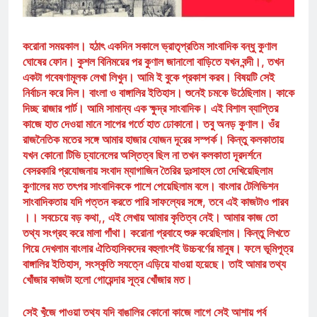
করোনা সময়কাল। হঠাৎ একদিন সকালে ভ্রাতৃপ্রতিম সাংবাদিক বন্ধু কুণাল
ঘোষের ফোন। কুশল বিনিময়ের পর কুণাল জানালো বাড়িতে যখন বন্দী।, তখন
একটা গবেষণামূলক লেখা লিখুন। আমি ই বুকে প্রকাশ করব। বিষয়টি সেই
নির্বাচন করে দিল। বাংলা ও বাঙ্গালির ইতিহাস। শুনেই চমকে উঠেছিলাম। কাকে
দিচ্ছ রাজার পার্ট। আমি সামান্য এক ক্ষুদ্র সাংবাদিক। এই বিশাল ব্যাপ্তির
কাজে হাত দেওয়া মানে সাপের গর্তে হাত ঢোকানো। তবু অনড় কুণাল। ওঁর
রাজনৈতিক মতের সঙ্গে আমার হাজার যোজন দূরের সস্পর্ক। কিন্তু কলকাতায়
যখন কোনো টিভি চ্যানেলের অস্তিত্ব ছিল না তখন কলকাতা দূরদর্শনে
বেসরকারি প্রযোজনায় সংবাদ ম্যাগাজিন তৈরির দুঃসাহস তো দেখিয়েছিলাম
কুণালের মত তৎপর সাংবাদিককে পাশে পেয়েছিলাম বলে। বাংলার টেলিভিশন
সাংবাদিকতায় যদি পত্তন করতে পারি সাফল্যের সঙ্গে, তবে এই কাজটাও পারব
।। সবচেয়ে বড় কথা,, এই লেখায় আমার কৃতিত্ব নেই। আমার কাজ তো
তথ্য সংগ্রহ করে মালা গাঁথা। করোনা প্রবাহে শুরু করেছিলাম। কিন্তু লিখতে
গিয়ে দেখলাম বাংলার ঐতিহাসিকদের বহুলাংশই উচ্চবর্ণের মানুষ। ফলে ভূমিপূত্র
বাঙ্গালির ইতিহাস, সংস্কৃতি সযত্নে এড়িয়ে যাওয়া হয়েছে। তাই আমার তথ্য
খোঁজার কাজটা হলো গোয়েন্দার সূত্র খোঁজার মত।
সেই খুঁজে পাওয়া তথ্য যদি বাঙালির কোনো কাজে লাগে সেই আশায় পর্ব