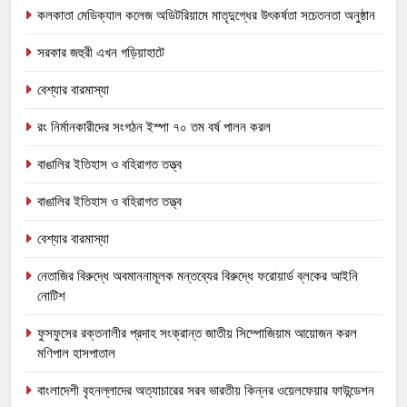
কলকাতা মেডিক্যাল কলেজ অডিটরিয়ামে মাতৃদুগ্ধের উৎকর্ষতা সচেতনতা অনুষ্ঠান
সরকার জহুরী এখন গড়িয়াহাটে
বেশ্যার বারমাস্যা
রং নির্মানকারীদের সংগঠন ইস্পা ৭০ তম বর্ষ পালন করল
বাঙালির ইতিহাস ও বহিরাগত তত্ত্ব
বাঙালির ইতিহাস ও বহিরাগত তত্ত্ব
বেশ্যার বারমাস্যা
নেতাজির বিরুদ্ধে অবমাননামূলক মন্তব্যের বিরুদ্ধে ফরোয়ার্ড ব্লকের আইনি
নোটিশ
ফুসফুসের রক্তনালীর প্রদাহ সংক্রান্ত জাতীয় সিম্পোজিয়াম আয়োজন করল
মণিপাল হাসপাতাল
বাংলাদেশী বৃহনল্লাদের অত্যাচারের সরব ভারতীয় কিন্নর ওয়েলফেয়ার ফাউন্ডেশন