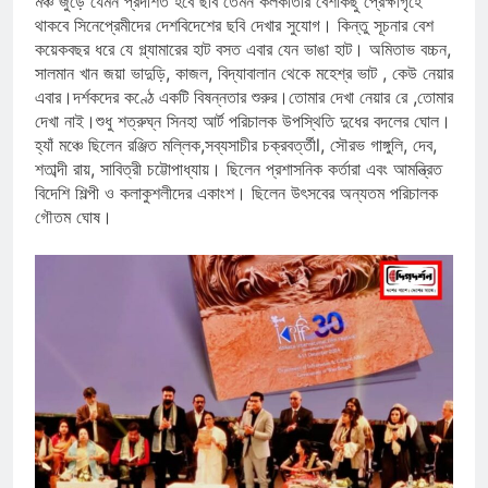
মঞ্চ জুড়ে যেমন প্রদর্শিত হবে ছবি তেমন কলকাতার বেশকিছু প্রেক্ষাগৃহে
থাকবে সিনেপ্রেমীদের দেশবিদেশের ছবি দেখার সুযোগ। কিন্তু সূচনার বেশ
কয়েকবছর ধরে যে গ্ল্যামারের হাট বসত এবার যেন ভাঙা হাট। অমিতাভ বচ্চন,
সালমান খান জয়া ভাদুড়ি, কাজল, বিদ্যাবালান থেকে মহেশ্র ভাট , কেউ নেয়ার
এবার।দর্শকদের কণ্ঠে একটি বিষন্নতার শুরুর।তোমার দেখা নেয়ার রে ,তোমার
দেখা নাই।শুধু শত্রুঘ্ন সিনহা আর্ট পরিচালক উপস্থিতি দুধের বদলের ঘোল।
হ্যাঁ মঞ্চে ছিলেন রঞ্জিত মল্লিক,সব্যসাচীর চক্রবর্ত্তীl, সৌরভ গাঙ্গুলি, দেব,
শতাব্দী রায়, সাবিত্রী চট্টোপাধ্যায়। ছিলেন প্রশাসনিক কর্তারা এবং আমন্ত্রিত
বিদেশি শিল্পী ও কলাকুশলীদের একাংশ। ছিলেন উৎসবের অন্যতম পরিচালক
গৌতম ঘোষ।