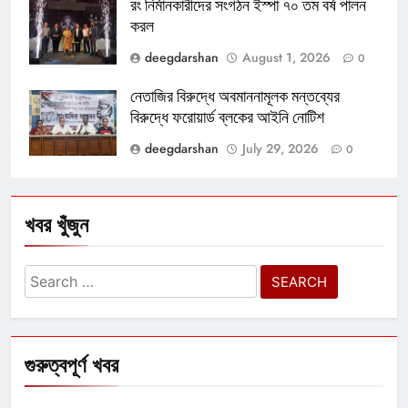
রং নির্মানকারীদের সংগঠন ইস্পা ৭০ তম বর্ষ পালন
করল
deegdarshan
August 1, 2026
0
নেতাজির বিরুদ্ধে অবমাননামূলক মন্তব্যের
বিরুদ্ধে ফরোয়ার্ড ব্লকের আইনি নোটিশ
deegdarshan
July 29, 2026
0
খবর খুঁজুন
Search
for:
গুরুত্বপূর্ণ খবর