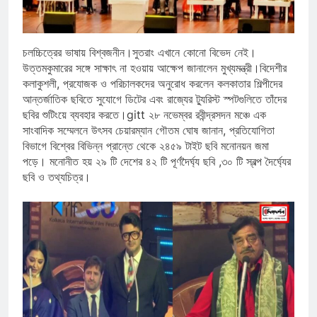
চলচ্চিত্রের ভাষায় বিশ্বজনীন।সুতরাং এখানে কোনো বিভেদ নেই।
উত্তমকুমারের সঙ্গে সাক্ষাৎ না হওয়ায় আক্ষেপ জানালেন মুখ্যমন্ত্রী।বিদেশীর
কলাকুশলী, প্রযোজক ও পরিচালকদের অনুরোধ করলেন কলকাতার শিল্পীদের
আন্তর্জাতিক ছবিতে সুযোগে ডিটের এবং রাজ্যের ট্যুরিস্ট স্পটগুলিতে তাঁদের
ছবির শুটিংয়ে ব্যবহার করতে।gitt ২৮ নভেম্বর রবীন্দ্রসদন মঞ্চে এক
সাংবাদিক সম্মেলনে উৎসব চেয়ারম্যান গৌতম ঘোষ জানান, প্রতিযোগিতা
বিভাগে বিশ্বের বিভিন্ন প্রান্তে থেকে ২৪৫৯ টাইট ছবি মনোনয়ন জমা
পড়ে। মনোনীত হয় ২৯ টি দেশের ৪২ টি পূর্ণদৈর্ঘ্য ছবি ,৩০ টি স্বল্প দৈর্ঘ্যের
ছবি ও তথ্যচিত্র।