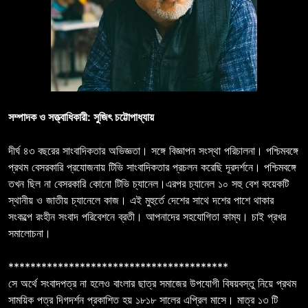
সম্পাদক ও সত্ত্বাধিকারী: সুজিৎ চট্টোপাধ্যায়
দীর্ঘ ৪৩ বছরের সাংবাদিকতার অভিজ্ঞতা। সঙ্গে বিজ্ঞাপন সংস্থা পরিচালনা। পশ্চিমবঙ্গে
প্রথম বেসরকারি প্রযোজনায় টিভি সাংবাদিকতার প্রচলন করেছি দূরদর্শনে। পশ্চিমবঙ্গে
তখন ছিল না বেসরকারি কোনো টিভি চ্যানেল।এরপর চ্যানেল ১০ সহু বেশ কয়েকটি
স্থানীয় ও জাতীয় চ্যানেলে কাজ। এই মুহুর্তে দেশের সাথে দশের পাশে থাকার
সংকল্পে রংহীন সংবাদ পরিবেশনে ব্রতী। আপনাদের সহযোগিতা কাম্য। চাই প্রখর
সমালোচনা।
****************************************
সে অর্থে সংবাদপত্র না হলেও বাংলার ছাত্র সমাজের উপযোগী বিষয়বস্তু নিয়ে প্রথম
সাময়িক পত্র দিগদর্শন প্রকাশিত হয় ১৮১৮ সালের এপ্রিল মাসে। মাত্র ১৩ টি