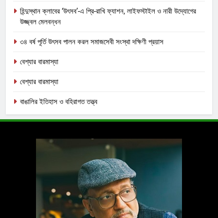
হিন্দুস্থান ক্লাবের ‘উৎসব’-এ প্রি-রাখি ফ্যাশন, লাইফস্টাইল ও নারী উদ্যোগের
উজ্জ্বল মেলবন্ধন
৩৪ বর্ষ পূর্তি উৎসব পালন করল সমাজসেবী সংস্থা দক্ষিণী প্রয়াস
বেশ্যার বারমাস্যা
বেশ্যার বারমাস্যা
বাঙালির ইতিহাস ও বহিরাগত তত্ত্ব